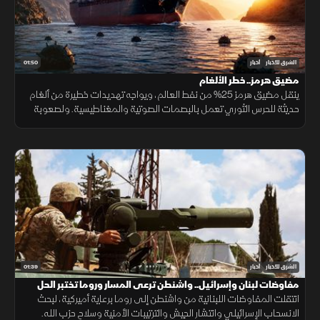
01:50
الشرق للأخبار
أخبار
مضيق هرمز.. خطر الألغام
ينقل مضيق هرمز 25% من نفط العالم، ويواجه تهديدات خطيرة من ألغام
حديثة للحرس الثوري تعمل بالبصمات الصوتية والمغناطيسية. ولصعوبة
تطهير الأعماق، تعتمد البحريات العالمية على مسيرات ذاتية لحماية
طواقمها.
01:39
الشرق للأخبار
أخبار
مفاوضات لبنان وإسرائيل.. واشنطن ترعى المسار وروما تختبر الحل
انتقلت المفاوضات اللبنانية من واشنطن إلى روما برعاية أميركية، لبحث
الانسحاب الإسرائيلي وانتشار الجيش والترتيبات الأمنية وسلاح حزب الله.