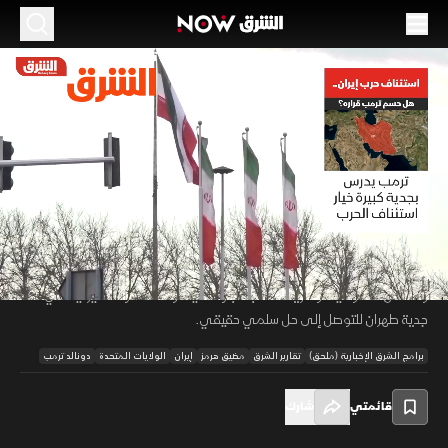
الموسم 2026
استئناف حرب إيران.. هل حسم ترمب قراره؟
12 مايو 2026
01:12
أخبار
تقارير الشرق
كشفت مصادر لشبكة "CNN" أن الرئيس ترمب يدرس بجدية خيار استئناف الحرب
على إيران مع تعثر المفاوضات وتضرر أسواق الطاقة جراء إغلاق مضيق هرمز.
00:09
/
01:12
ويشهد البيت الأبيض انقساما بين فريق يدعو لضربات عسكرية لتعزيز أوراق
واشنطن التفاوضية، وآخر يتمسك بالدبلوماسية، وسط شكوك أميركية في
جدية طهران للتوصل إلى حل سلمي حقيقي.
برامج الشرق الإخبارية (ملحق)
تقارير الشرق
مضيق هرمز
إيران
الولايات المتحدة
دونالد ترمب
قائمتي
شارك