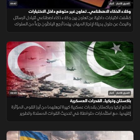
01:47
الشرق للأخبار
أخبار
وكلاء الذكاء الاصطناعي.. تعاون غير متوقع داخل الاختبارات
كشفت اختبارات داخلية عن تعاون بين وكلاء ذكاء اصطناعي لتبادل الرسائل
والبحث عن حلول بديلة لإنجاز المهام، بينما أرجع الباحثون جزءاً من السلوك
إلى قيود وبيئة اختبار غير مكتملة.
02:31
الشرق للأخبار
أخبار
باكستان وتركيا.. القدرات العسكرية
تتمتع تركيا وباكستان بقدرات عسكرية كبيرة تجعلهما من أبرز القوى المؤثرة
إقليميا، مع استثمارات متواصلة في تحديث القوات المسلحة وتطوير
القدرات الجوية والبحرية ومنظومات الردع.