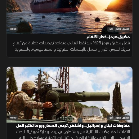
01:50
الشرق للأخبار
أخبار
مضيق هرمز.. خطر الألغام
ينقل مضيق هرمز 25% من نفط العالم، ويواجه تهديدات خطيرة من ألغام
حديثة للحرس الثوري تعمل بالبصمات الصوتية والمغناطيسية. ولصعوبة
تطهير الأعماق، تعتمد البحريات العالمية على مسيرات ذاتية لحماية
طواقمها.
01:39
الشرق للأخبار
أخبار
مفاوضات لبنان وإسرائيل.. واشنطن ترعى المسار وروما تختبر الحل
انتقلت المفاوضات اللبنانية من واشنطن إلى روما برعاية أميركية، لبحث
الانسحاب الإسرائيلي وانتشار الجيش والترتيبات الأمنية وسلاح حزب الله.