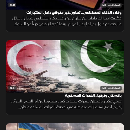
01:47
الشرق للأخبار
أخبار
وكلاء الذكاء الاصطناعي.. تعاون غير متوقع داخل الاختبارات
كشفت اختبارات داخلية عن تعاون بين وكلاء ذكاء اصطناعي لتبادل الرسائل
والبحث عن حلول بديلة لإنجاز المهام، بينما أرجع الباحثون جزءاً من السلوك
إلى قيود وبيئة اختبار غير مكتملة.
02:31
الشرق للأخبار
أخبار
باكستان وتركيا.. القدرات العسكرية
تتمتع تركيا وباكستان بقدرات عسكرية كبيرة تجعلهما من أبرز القوى المؤثرة
إقليميا، مع استثمارات متواصلة في تحديث القوات المسلحة وتطوير
القدرات الجوية والبحرية ومنظومات الردع.