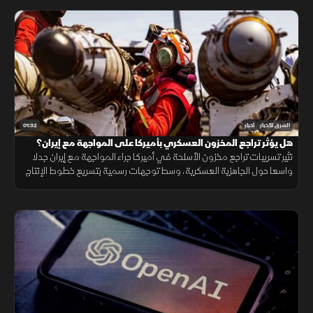
01:32
الشرق للأخبار
أخبار
هل يؤثر تراجع المخزون العسكري بأميركا على المواجهة مع إيران؟
تثير تسريبات تراجع مخزون الأسلحة في أميركا جراء المواجهة مع إيران جدلا
واسعا حول الجاهزية العسكرية، وسط توجهات رسمية بتسريع خطوط الإنتاج
لتعويض الذخائر وحماية الاستقرار الإقليمي.