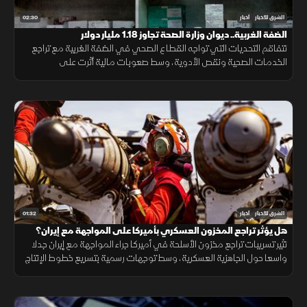
02:30
الشرق للأخبار
أخبار
الضفة الغربية.. ديوان وزارة الصحة تجاوز 1.18 مليار دولار
تتفاقم التحديات التي تواجه القطاع الصحي في الضفة الغربية مع تراجع
الخدمات الصحية ونقص الأدوية، وسط صعوبات مالية أثرت على
المستشفيات والمراكز الطبية وقدرتها على تلبية احتياجات المرضى.
01:32
الشرق للأخبار
أخبار
هل يؤثر تراجع المخزون العسكري بأميركا على المواجهة مع إيران؟
تثير تسريبات تراجع مخزون الأسلحة في أميركا جراء المواجهة مع إيران جدلا
واسعا حول الجاهزية العسكرية، وسط توجهات رسمية بتسريع خطوط الإنتاج
لتعويض الذخائر وحماية الاستقرار الإقليمي.