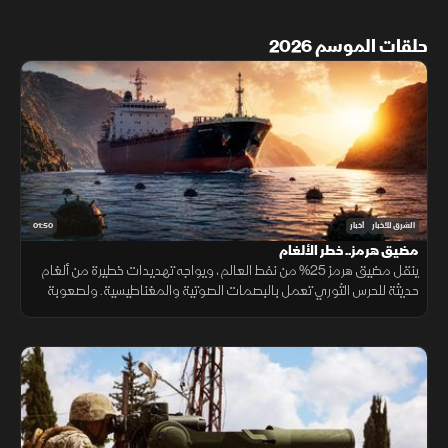
حلقات الموسم 2026
01:50
الشرق للأخبار
أخبار
مضيق هرمز.. خطر الألغام
ينقل مضيق هرمز 25% من نفط العالم، ويواجه تهديدات خطيرة من ألغام
حديثة للحرس الثوري تعمل بالبصمات الصوتية والمغناطيسية. ولصعوبة
تطهير الأعماق، تعتمد البحريات العالمية على مسيرات ذاتية لحماية
طواقمها.