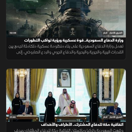
02:38
الشرق للأخبار
أخبار
وزارة الدفاع السعودية.. قوة عسكرية ورؤية تواكب التطورات
تعمل وزارة الدفاع السعودية على بناء منظومة عسكرية متكاملة تجمع بين
القدرات البرية والجوية والبحرية والدفاع الجوي والردع الصاروخي، إلى
جانب التدريب والتأهيل وتطوير التسليح وتوطين الصناعات الدفاعية.
01:46
الشرق للأخبار
أخبار
اتفاقية مكة للدفاع المشترك.. الأطراف والأهداف
وقعت السعودية وتركيا وباكستان اتفاقية مكة للدفاع المشترك بهدف