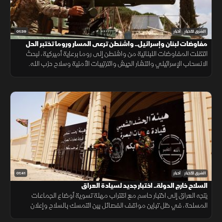
01:39
الشرق للأخبار
أخبار
مفاوضات لبنان وإسرائيل.. واشنطن ترعى المسار وروما تختبر الحل
انتقلت المفاوضات اللبنانية من واشنطن إلى روما برعاية أميركية، لبحث
الانسحاب الإسرائيلي وانتشار الجيش والترتيبات الأمنية وسلاح حزب الله.
وانتهت الجولة السابعة دون اتفاق على مناطق جديدة أو وقف العمليات.
01:41
الشرق للأخبار
أخبار
السلاح خارج الدولة.. اختبار جديد لسيادة العراق
يتجه العراق إلى اختبار حاسم مع اقتراب مهلة تسوية أوضاع الجماعات
المسلحة، في ظل تباين مواقف الفصائل بين التمسك بالسلاح وإعلان
الاستعداد لتسليمه للدولة.