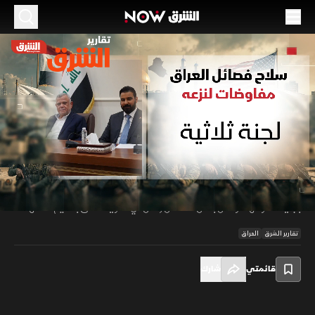
الموسم 2026
سلاح فصائل العراق.. مفاوضات لنزعه
10 مايو 2026
01:39
أخبار
تقارير الشرق
تتحرك بغداد نحو مشروع جديد لنزع سلاح الفصائل المسلحة عبر مفاوضات
تقودها لجنة تضم شخصيات سياسية بارزة، وسط ضغوط أميركية متزايدة بشأن
00:12
/
01:39
مستقبل السلاح خارج إطار الدولة. وبينما تسعى الحكومة لإقناع واشنطن
بجدية خطواتها، تواصل بعض الفصائل رفض أي تسوية تتعلق بتسليم سلاحها.
تقارير الشرق
العراق
قائمتي
شارك