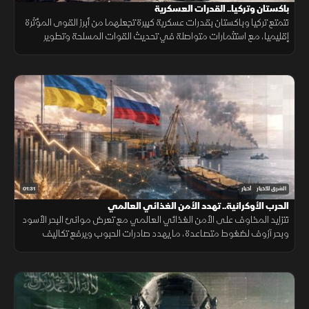
باكستان وتركيا.. القدرات العسكرية
تتمتع تركيا وباكستان بقدرات عسكرية كبيرة تجعلهما من أبرز القوى المؤثرة
إقليميا، مع استثمارات متواصلة في تحديث القوات المسلحة وتطوير
القدرات الجوية والبحرية ومنظومات الردع.
01:31
الشرق للأخبار
أخبار
الحرب الأوكرانية.. تهدد الأمن الغذائي العالمي
تتزايد المخاوف على الأمن الغذائي العالمي مع تعرض موانئ البحر الأسود
وبحر آزوف لضغوط متصاعدة، ما يهدد صادرات الحبوب ويرفع تكاليف
الشحن والتأمين وأسعار الغذاء.