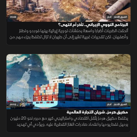
01:48
الشرق للأخبار
أخبار
البرنامج النووي الإيراني.. تأخر أم انتهى؟
ألحقت الضربات أضرارا واسعة بمنشآت نووية إيرانية بينها فوردو ونطنز
وأصفهان، لكن تقديرات غربية تشير إلى أن طهران لا تزال تحتفظ بجزء مهم من
قدراتها ومخزون اليورانيوم المخصب.
01:52
الشرق للأخبار
أخبار
مضيق هرمز.. شريان التجارة العالمية
يحتفظ مضيق هرمز بثقل اقتصادي واستراتيجي كبير مع مرور نحو 20 مليون
برميل نفط يوميا واعتماد صادرات الغاز القطرية عليه. ويؤدي أي تهديد
للملاحة إلى اضطراب أسعار النفط والتأمين والنقل.