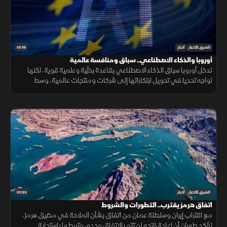
01:19
الشرق للأخبار
أخبار
أوروبا والذكاء الاصطناعي.. سباق ومنافسة عالمية
تدخل أوروبا سباق الذكاء الاصطناعي بقاعدة بحثية وعلمية قوية، لكنها
تواجه تحديا في تحويل ابتكاراتها إلى شركات ومنتجات عالمية، وسط
منافسة على الرقائق ومراكز البيانات والقدرات الحوسبية.
01:35
الشرق للأخبار
أخبار
اتفاق هرمز يقترب.. التطورات والشروط
مع اقتراب إيران وسلطنة عمان من اتفاق بشأن الملاحة في مضيق هرمز،
تؤكد طهران أن إعادة فتحه لن تتم بالاتفاق وحده، وتربطها باستجابة