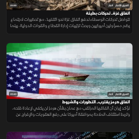
01:00
الشرق للأخبار
أخبار
اتفاق غزة.. تحركات بطيئة
تتواصل تحركات الوسطاء لدفع اتفاق غزة نحو التنفيذ، مع تحضيرات لاجتماع
يضم مسؤولين أميركيين وبحث ترتيبات إدارة القطاع والقوات الدولية، بينما
تبقى ملفات سلاح الفصائل والانسحاب الإسرائيلي عالقة. حاليا فقط
01:40
الشرق للأخبار
أخبار
اتفاق هرمز يقترب.. التطورات والشروط
تؤكد إيران أن اتفاقها المرتقب مع عمان بشأن هرمز لن يكفي لإعادة فتحه،
وتربط استئناف الملاحة بموافقة أميركا على رفع العقوبات والإفراج عن
الأصول الإيرانية ووقف التهديدات.