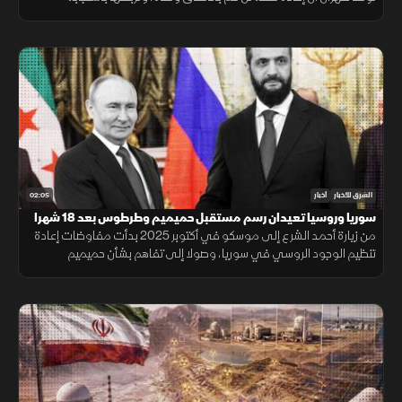
واشنطن لجملة من الشروط السياسية والأمنية.
02:05
الشرق للأخبار
أخبار
سوريا وروسيا تعيدان رسم مستقبل حميميم وطرطوس بعد 18 شهرا
من زيارة أحمد الشرع إلى موسكو في أكتوبر 2025 بدأت مفاوضات إعادة
تنظيم الوجود الروسي في سوريا، وصولا إلى تفاهم بشأن حميميم
وطرطوس، يتضمن إدارة دمشق المنشآت المدنية