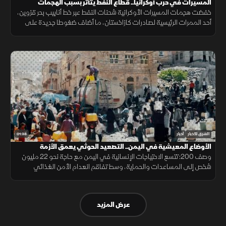
المسيرات في حرب أوكرانيا.. قطاع النفط يتأثر بسبب الهجمات
خفضت هجمات المسيرات الأوكرانية شحنات النفط عبر خط أنابيب بحر قزوين،
أحد الممرات الرئيسية لصادرات كازاخستان، ما أضاف ضغوطا جديدة على
أسواق الطاقة والنقل البحري.
01:38
الشرق للأخبار
أخبار
الأوضاع المعيشية في اليمن.. التصعيد الحوثي يعمق الأزمة
وصف 200: تتسع الاحتياجات الإنسانية في اليمن مع حاجة نحو 22 مليون
شخص إلى المساعدات والحماية، وسط تفاقم انعدام الأمن الغذائي
ونقص حاد في تمويل خطة الاستجابة الإنسانية
عرض المزيد