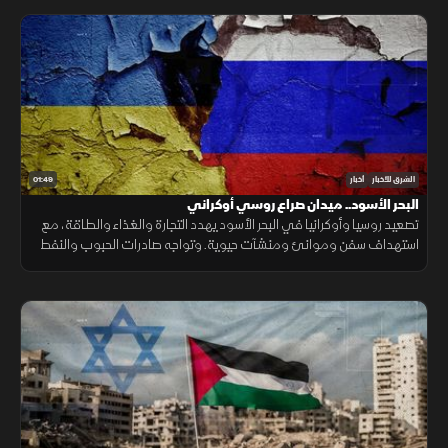
01:49
الشرق للأخبار
أخبار
البحر الأسود.. ميدان صراع روسي أوكراني
تصعيد روسيا وأوكرانيا في البحر الأسود يهدد التجارة والغذاء والطاقة، مع
استهداف سفن وموانئ ومنشآت حيوية. وتواجه صادرات الحبوب والنفط
ضغوطًا، فيما ترتفع كلفة الشحن والتأمين.