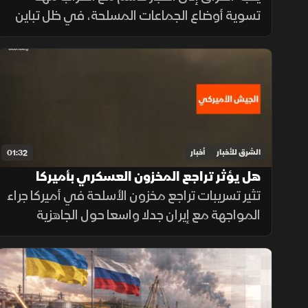
تسوية أوضاع الجماعات المسلحة، في ظل تباين
مواقف الفصائل بين التمسك بالسلاح وإعلان
الاستعداد لتسليمه للدولة.
الشرق للأخبار
أخبار
01:32
هل يؤثر تراجع المخزون العسكري بأميركا
على المواجهة مع إيران؟
تثير تسريبات تراجع مخزون الأسلحة في أميركا جراء
المواجهة مع إيران جدلا واسعا حول الجاهزية
العسكرية، وسط توجهات رسمية بتسريع خطوط
الإنتاج لتعويض الذخائر وحماية الاستقرار
الإقليمي.