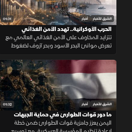
الشرق للأخبار
أخبار
01:31
الحرب الأوكرانية.. تهدد الأمن الغذائي
العالمي
تتزايد المخاوف على الأمن الغذائي العالمي مع
تعرض موانئ البحر الأسود وبحر آزوف لضغوط
متصاعدة، ما يهدد صادرات الحبوب ويرفع تكاليف
الشحن والتأمين وأسعار الغذاء.
الشرق للأخبار
أخبار
01:32
ما دور قوات الطوارئ في حماية الجبهات
اليمنية؟
اليمن يعزز جاهزية قوات الطوارئ ضمن خطة
لإعادة تنظيم المؤسسة العسكرية، مع توسيع