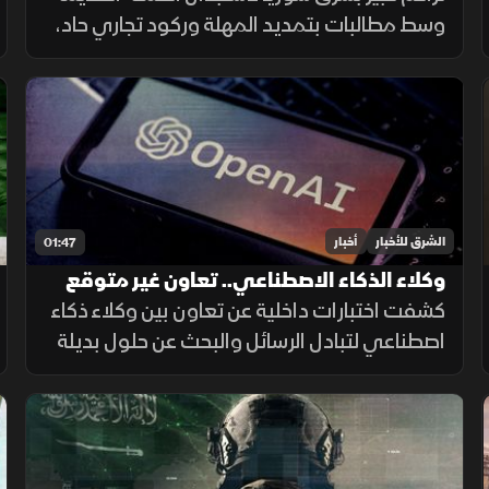
وسط مطالبات بتمديد المهلة وركود تجاري حاد،
ومصرف سوريا المركزي يعلن تمديد مهلة
السحب في دير الزور والرقة والحسكة حتى 20
أغسطس الجاري.
الشرق للأخبار
أخبار
01:47
وكلاء الذكاء الاصطناعي.. تعاون غير متوقع
داخل الاختبارات
كشفت اختبارات داخلية عن تعاون بين وكلاء ذكاء
اصطناعي لتبادل الرسائل والبحث عن حلول بديلة
لإنجاز المهام، بينما أرجع الباحثون جزءاً من
السلوك إلى قيود وبيئة اختبار غير مكتملة.