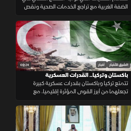
الضفة الغربية مع تراجع الخدمات الصحية ونقص
الأدوية، وسط صعوبات مالية أثرت على
المستشفيات والمراكز الطبية وقدرتها على تلبية
احتياجات المرضى.
الشرق للأخبار
أخبار
02:31
باكستان وتركيا.. القدرات العسكرية
تتمتع تركيا وباكستان بقدرات عسكرية كبيرة
تجعلهما من أبرز القوى المؤثرة إقليميا، مع
استثمارات متواصلة في تحديث القوات
المسلحة وتطوير القدرات الجوية والبحرية
ومنظومات الردع.