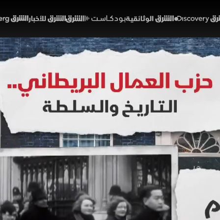
Discover
الشرق الوثائقية
الشرق بودكاست
الشرق للأخبار
الشرق Bloomberg
لعمال البريطاني.. التاريخ 
02:17
أخبار
لشرق
والأزمات الاقتصادية، حقق الحزب 
ريطانيا الحديث، شملت تأسيس نظام الرعاية الصحية، وضع حد
تمييز.
خبارية (ملحق)
تقارير الشرق
حزب العمال البريطاني
بريطانيا