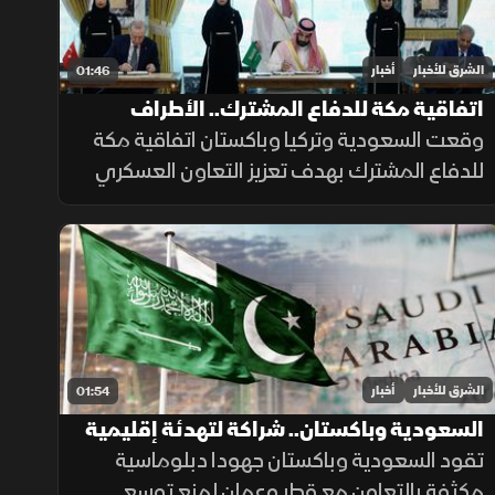
الشرق للأخبار
أخبار
01:46
اتفاقية مكة للدفاع المشترك.. الأطراف
والأهداف
وقعت السعودية وتركيا وباكستان اتفاقية مكة
للدفاع المشترك بهدف تعزيز التعاون العسكري
والتنسيق الأمني وتطوير القدرات الدفاعية، بما
يدعم الاستقرار الإقليمي ويرفع مستوى
الجاهزية المشتركة.
الشرق للأخبار
أخبار
01:54
السعودية وباكستان.. شراكة لتهدئة إقليمية
تقود السعودية وباكستان جهودا دبلوماسية
مكثفة بالتعاون مع قطر وعمان لمنع توسع