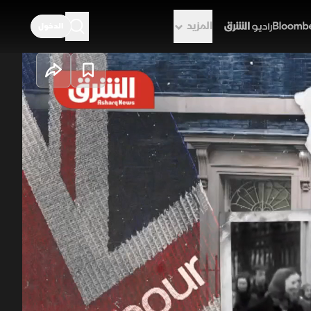
المزيد
الدخول
راديو الشرق
والسلطة
تأسس حزب العمال البريطاني عام 1900 ممثلا للطبقة العاملة، وشكل أولى حكوماته عام 1924. رغم التحديات
فوزا تاريخيا عام 1945 بقيادة "كليمنت أتلي". قدم الحزب إصلاحات جذرية
 أدنى للأجور، وإلغاء عقوبة الإعدام