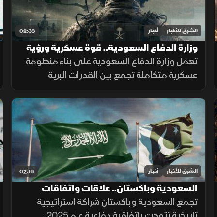
الشرق للأخبار
أخبار
02:38
وزارة الدفاع السعودية.. قوة عسكرية ورؤية
تواكب التطورات
تعمل وزارة الدفاع السعودية على بناء منظومة
عسكرية متكاملة تجمع بين القدرات البرية
والجوية والبحرية والدفاع الجوي والردع
الصاروخي، إلى جانب التدريب والتأهيل وتطوير
التسليح وتوطين الصناعات الدفاعية.
الشرق للأخبار
أخبار
02:18
السعودية وباكستان.. علاقات واتفاقات
تجمع السعودية وباكستان شراكة استراتيجية
تاريخية تتوجت باتفاقية دفاعية عام 2025،