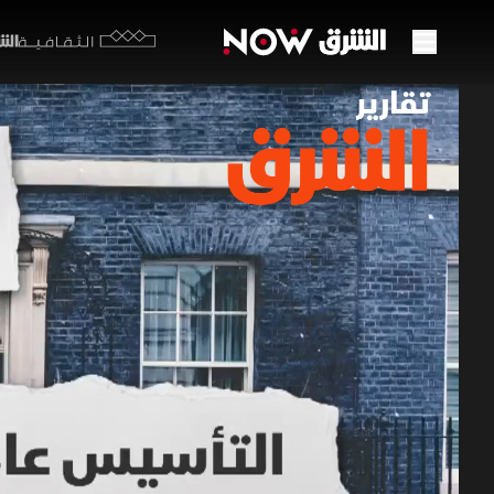
الشرق y
الثقافية
حزب ا
08 مايو 2026
تقارير ا
صاغت وجه ب
ومكافحة ال
برامج الشرق الإ