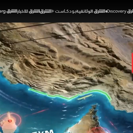
Discover
الشرق الوثائقية
الشرق بودكاست
الشرق للأخبار
الشرق Bloomberg
الممرات البحرية وتحديات ت
مية
01:27
أخبار
لشرق
 على أعتاب أزمة غير مسبوقة في الممرات البحرية الحيوية
ة. وتؤدي التهديدات الملاحية إلى رفع تكاليف التأمين وأ
داد في أميركا والعالم. ورغم وجود طرق بديلة فإن زيادة ا
لسلع العالمية.
مساء الشرق
مضيق هرمز