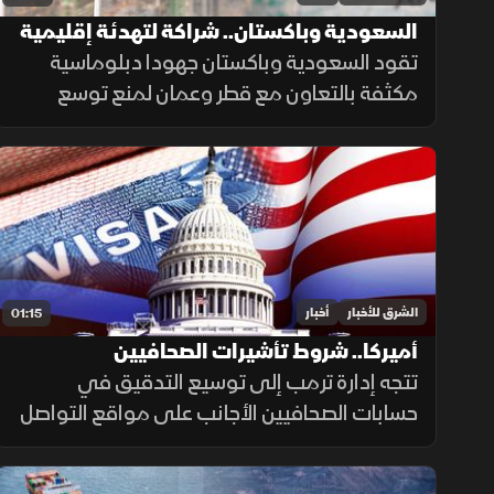
السعودية وباكستان.. شراكة لتهدئة إقليمية
تقود السعودية وباكستان جهودا دبلوماسية
مكثفة بالتعاون مع قطر وعمان لمنع توسع
التصعيد مع إيران وحماية طرق الملاحة والطاقة،
ما أسهم في تراجع ترمب عن ضربة عسكرية
واسعة تفضيلاً للحوار.
الشرق للأخبار
أخبار
01:15
أميركا.. شروط تأشيرات الصحافيين
تتجه إدارة ترمب إلى توسيع التدقيق في
حسابات الصحافيين الأجانب على مواقع التواصل
الاجتماعي قبل منح تأشيرات العمل، ضمن
إجراءات أمنية جديدة، فيما لم تحدد الخارجية