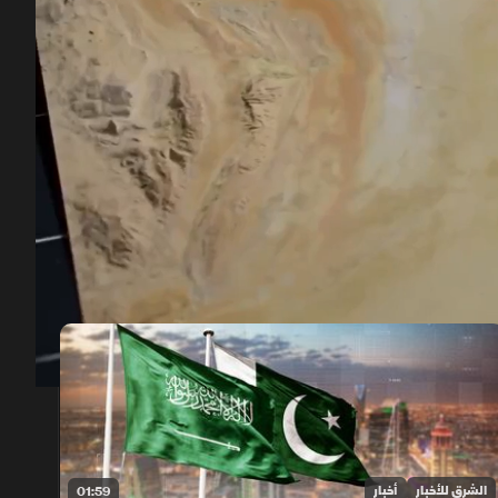
00:12
/
01:27
الشرق للأخبار
أخبار
01:59