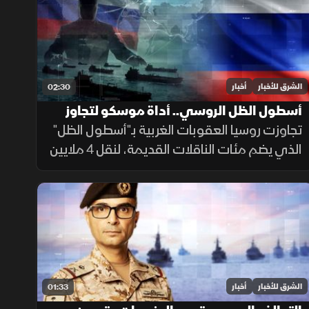
الشرق للأخبار
أخبار
02:30
أسطول الظل الروسي.. أداة موسكو لتجاوز
العقوبات
تجاوزت روسيا العقوبات الغربية بـ"أسطول الظل"
الذي يضم مئات الناقلات القديمة، لنقل 4 ملايين
برميل نفط يوميا للصين والهند عبر تكتيكات تخف
بحرية، ما أمن لموسكو مليارات الدولارات.
الشرق للأخبار
أخبار
01:33