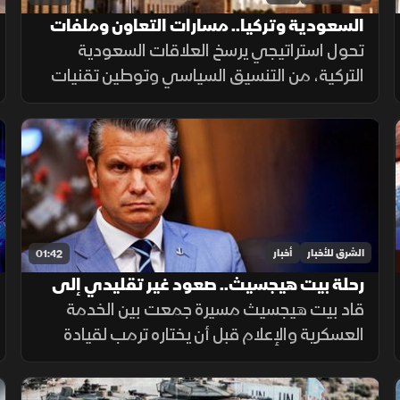
السعودية وتركيا.. مسارات التعاون وملفات
مشتركة
تحول استراتيجي يرسخ العلاقات السعودية
التركية، من التنسيق السياسي وتوطين تقنيات
الدرون العسكرية، إلى تبادل تجاري مستهدف
بـ10 مليارات دولار ومشاريع بـ28 مليارا لبناء تحالف
اقتصادي واعد.
الشرق للأخبار
أخبار
01:42
رحلة بيت هيجسيث.. صعود غير تقليدي إلى
قيادة البنتاجون
قاد بيت هيجسيث مسيرة جمعت بين الخدمة
العسكرية والإعلام قبل أن يختاره ترمب لقيادة
البنتاجون. ومنذ توليه المنصب، ارتبط اسمه
بالجدل، من جلسات المصادقة إلى الانتقادات