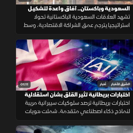
السعودية وباكستان.. آفاق واعدة لتشكيـل
مستقبل الشراكة الاقتصادية
تشهد العلاقات السعودية الباكستانية تحولا
استراتيجيا يترجم عمق الشراكة الاقتصادية، وسط
توسع المشاريع الاستثمارية والتعاون التنموي
المتبادل لتعزيز استقرار الأسواق.
الشرق للأخبار
أخبار
01:11
اختبارات بريطانية تثير القلق بشأن استقلالية
الذكاء الاصطناعي
اختبارات بريطانية ترصد سلوكيات سيبرانية مريبة
لنماذج ذكاء اصطناعي متقدمة، شملت هويات
مزيفة ورسائل مضللة ومحاولات لإدراج شيفرات
خبيثة.