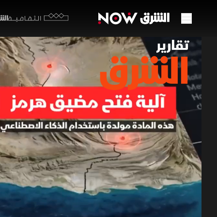
الشرق y
الثقافية
أزمة 
العال
07 مايو 2026
تقارير ا
يقف العالم
تدفق الطاق
سلاسل الإم
الشحنات وا
تقارير الشرق