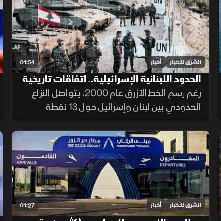
وأزمة تسريب خطط عسكرية.
الشرق للأخبار
أخبار
01:54
الحدود اللبنانية الإسرائيلية.. اتفاقات تاريخية
وخلافات مستمرة
رغم رسم الخط الأزرق عام 2000، يتواصل النزاع
الحدودي بين لبنان وإسرائيل حول 13 نقطة
تحفظ، أبرزها النقطة B1، إضافة إلى قضيتي بلدة
الغجر ومزارع شبعا وتلال كفرشوبا.
الشرق للأخبار
أخبار
01:27