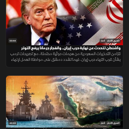
50:44
الشرق للأخبار
أخبار
واشنطن تتحدث عن نهاية حرب إيران.. وانفجار جرمانا يرفع التوتر
تتزامن التحذيرات السعودية من هجمات حوثية محتملة، مع تصريحات ترمب
بشأن قرب انتهاء حرب إيران، فيما تشدد دمشق على مواصلة العمل لإنهاء
وجود السلاح خارج سلطة الدولة، بعد انفجار استهدف حافلة في جرمانا.
43:33
الشرق للأخبار
أخبار