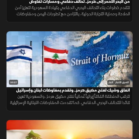
من البحر الأحمر إلى هرمز.. تحالف دفاعي ومسارات تفاوض
تتقدم خطوات بناء التحالف البحري الدفاعي بقيادة السعودية لتعزيز أمن
الملاحة وحماية التجارة الدولية، بالتزامن مع تطورات اليمن ومفاوضات
هرمز واستمرار المسار الأمني بين لبنان وإسرائيل.
50:27
الشرق للأخبار
أخبار
اتفاق وشيك لفتح مضيق هرمز.. وتقدم بمفاوضات لبنان وإسرائيل
تترقب المنطقة اتفاقاً إيرانياً عُمانياً لفتح مضيق هرمز، والسعودية تعين
قائدا للتحالف البحري الدفاعي. كما تقدمت المفاوضات اللبنانية الإسرائيلية
بروما، بينما كثفت روسيا هجماتها ضد أوكرانيا.