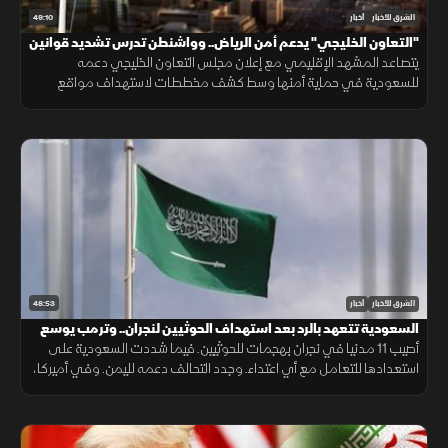
49:10
الشرق للأخبار
أخبار
"التعاون الخليجي" يدعم أمن الرياض.. وواشنطن تدرس تشديد قوانين
الهجرة
يتصاعد المشهد الإقليمي مع إعلان مجلس التعاون الخليجي دعمه
للسعودية في حماية أمنها وسط كشف مخططات لاستهداف مواقع
حيوية. وفي اليمن، تتواصل المواجهات مع الحوثيين، بينما يتحدث ترمب عن
قرب انتهاء حرب إيران
48:53
الشرق للأخبار
أخبار
السعودية تتعهد بالرد بعد استهداف الحوثيين لنجران.. وترمب يوسع
قيود الجنسية
أصيب 11 مدنيا في نجران بهجمات للحوثيين. فيما شددت السعودية على
استعدادها للتعامل مع أي اعتداء. وجدد التحالف دعمه لليمن. وفي أميركا،
أعلن ترمب قرب انتهاء حرب إيران ووسع قيود الجنسية بالولادة.