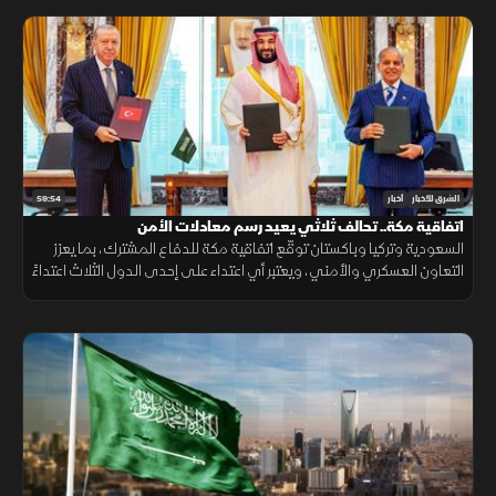
59:54
الشرق للأخبار
أخبار
اتفاقية مكة.. تحالف ثلاثي يعيد رسم معادلات الأمن
السعودية وتركيا وباكستان توقّع اتفاقية مكة للدفاع المشترك، بما يعزز
التعاون العسكري والأمني، ويعتبر أي اعتداء على إحدى الدول الثلاث اعتداءً
عليها جميعاً.