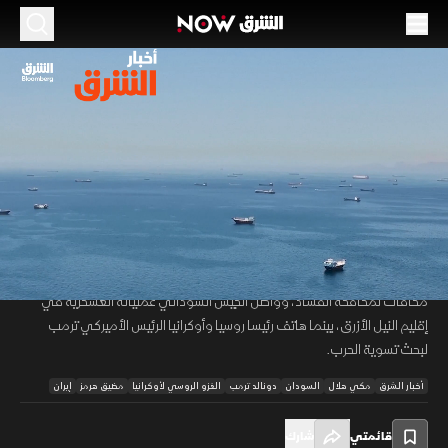
الموسم 2026
تعليق مفاوضات واشنطن وطهران.. وتعزيز للنزاهة
بالعراق
05 يوليو 2026
51:17
أخبار
أخبار الشرق
تواجه الملاحة في مضيق هرمز تعقيدات وتغييرا لمسارات السفن وسط
00:12
/
51:17
تحذيرات إيرانية وتأكيد أميركي بفتح الممرات، بالتزامن مع إعلان العراق منح
مكافآت لمكافحة الفساد، وواصل الجيش السوداني عملياته العسكرية في
إقليم النيل الأزرق، بينما هاتف رئيسا روسيا وأوكرانيا الرئيس الأميركي ترمب
لبحث تسوية الحرب.
أخبار الشرق
مكي هلال
السودان
دونالد ترمب
الغزو الروسي لأوكرانيا
مضيق هرمز
إيران
قائمتي
شارك