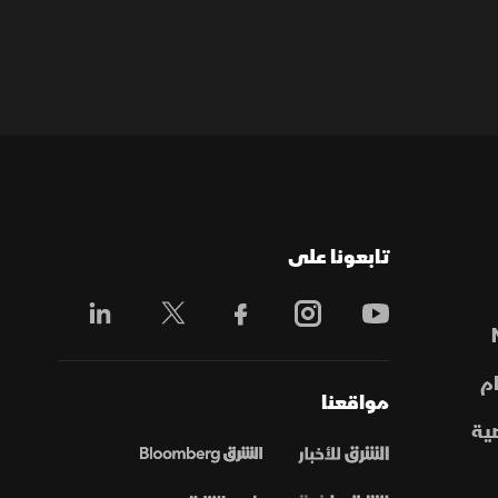
تابعونا على
م
مواقعنا
ية