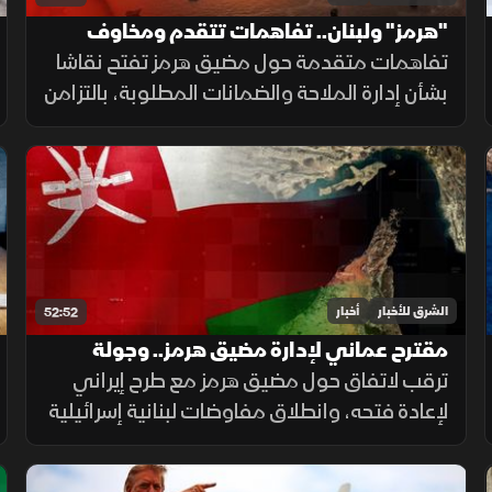
"هرمز" ولبنان.. تفاهمات تتقدم ومخاوف
التصعيد مستمرة
تفاهمات متقدمة حول مضيق هرمز تفتح نقاشا
بشأن إدارة الملاحة والضمانات المطلوبة، بالتزامن
مع استمرار مفاوضات روما حول الحدود ووقف
إطلاق النار، وسط تداخل الحسابات الإقليمية
والدولية.
الشرق للأخبار
أخبار
52:52
مقترح عماني لإدارة مضيق هرمز.. وجولة
مفاوضات لبنانية في روما
ترقب لاتفاق حول مضيق هرمز مع طرح إيراني
لإعادة فتحه، وانطلاق مفاوضات لبنانية إسرائيلية
في روما، وتأكيد حماس التزامها بالاتفاق مقابل
الانسحاب، فيما يتصاعد القتال بين روسيا