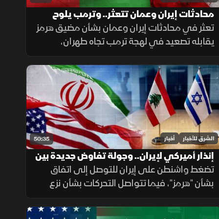
محادثات إيران وعمان تتعثر.. وترمب يلوح
بخيار التصعيد
تعثر في محادثات إيران وعمان بشأن مضيق هرمز
يقابله تصعيد في لهجة ترمب تجاه طهران،
بالتزامن مع استمرار ملفات القدس ولبنان وغزة،
وتحديات المهاجرين في سبتة.
الشرق للأخبار
أخبار
50:35
إنذار أميركي لإيران.. وجولة تفاوض جديدة بين
لبنان وإسرائيل
تضغط واشنطن على إيران للتوصل إلى اتفاق
بشأن "هرمز"، فيما تتواصل التحركات بشأن نزع
السلاح في غزة، وتستعد روما لجولة جديدة من
المفاوضات اللبنانية الإسرائيلية، ومواقف داعمة