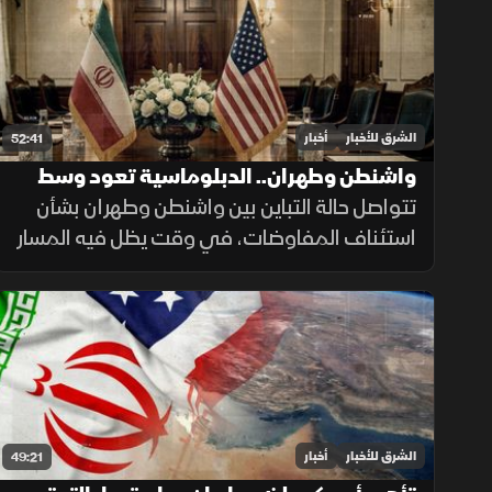
التهدئة الإقليمية.
الشرق للأخبار
أخبار
52:41
واشنطن وطهران.. الدبلوماسية تعود وسط
التصعيد
تتواصل حالة التباين بين واشنطن وطهران بشأن
استئناف المفاوضات، في وقت يظل فيه المسار
الدبلوماسي مطروحاً بالتزامن مع استمرار
التصعيد العسكري.
الشرق للأخبار
أخبار
49:21