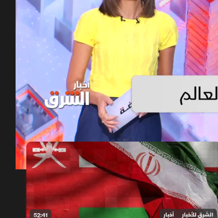
00:11
/
03:12
الشرق للأخبار
أخبار
52:41