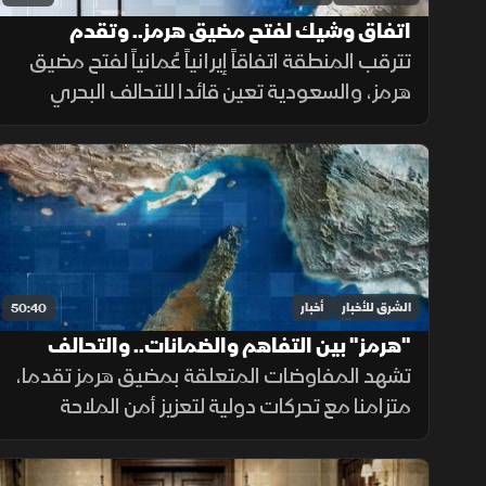
اتفاق وشيك لفتح مضيق هرمز.. وتقدم
بمفاوضات لبنان وإسرائيل
تترقب المنطقة اتفاقاً إيرانياً عُمانياً لفتح مضيق
هرمز، والسعودية تعين قائدا للتحالف البحري
الدفاعي. كما تقدمت المفاوضات اللبنانية
الإسرائيلية بروما، بينما كثفت روسيا هجماتها ضد
أوكرانيا.
الشرق للأخبار
أخبار
50:40
"هرمز" بين التفاهم والضمانات.. والتحالف
البحري يعزز أمن الملاحة
تشهد المفاوضات المتعلقة بمضيق هرمز تقدما،
متزامنا مع تحركات دولية لتعزيز أمن الملاحة
وحماية التجارة العالمية، فيما يتواصل الدعم
للتحالف البحري الدفاعي وسط متابعة لتطورات