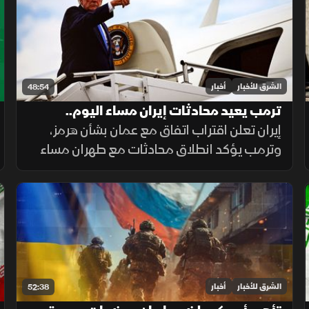
وأوكرانيا.
الشرق للأخبار
أخبار
48:54
ترمب يعيد محادثات إيران مساء اليوم..
والسعودية تدفع نحو التهدئة
إيران تعلن اقتراب اتفاق مع عمان بشأن هرمز،
وترمب يؤكد انطلاق محادثات مع طهران مساء
الإثنين، فيما تدفع السعودية نحو التهدئة،
وتتواصل الضغوط الدولية بشأن غزة، ويعلن
المغرب حصيلة أحداث سبتة.
الشرق للأخبار
أخبار
52:38