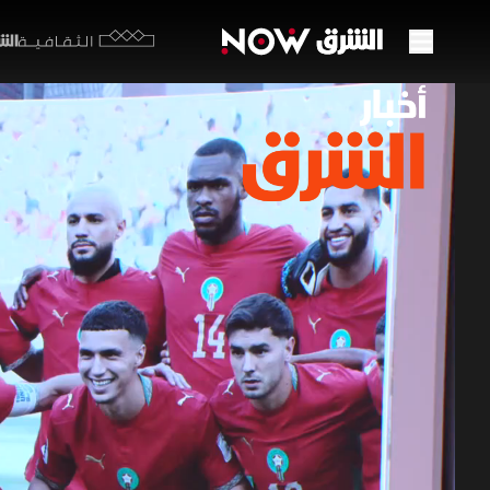
الشرق y
الثقافية
المغر
ببطول
30 يونيو 2026
أخبار ال
تسود معنوي
وتشهد المل
القوية، مم
العالمية.
كأس العالم 2026