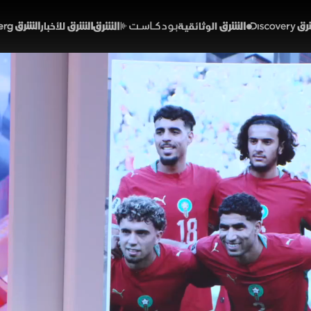
Discover
الشرق الوثائقية
الشرق بودكاست
الشرق للأخبار
الشرق Bloomberg
ب يواصل كتابة التاريخ.. و
ة كأس العالم
03:11
أخبار
شرق
ات مرتفعة بصفوف المنتخبات الكبرى قبيل انطلاق مواجهات ا
اعب جاهزية كاملة للعناصر الهجومية والدفاعية وسط رغبة
ا يضمن تدفقات استثمارية ضخمة وإنعاشاً حقيقياً لحركة الر
المغرب
الولايات المتحدة
أخبار الشرق