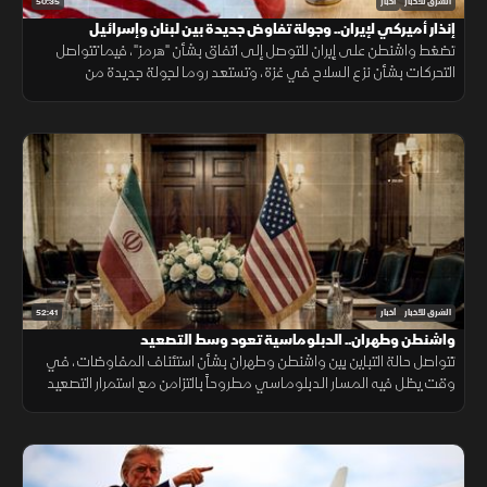
50:35
الشرق للأخبار
أخبار
إنذار أميركي لإيران.. وجولة تفاوض جديدة بين لبنان وإسرائيل
تضغط واشنطن على إيران للتوصل إلى اتفاق بشأن "هرمز"، فيما تتواصل
التحركات بشأن نزع السلاح في غزة، وتستعد روما لجولة جديدة من
المفاوضات اللبنانية الإسرائيلية، ومواقف داعمة لأمن الملاحة في البحر
الأحمر.
52:41
الشرق للأخبار
أخبار
واشنطن وطهران.. الدبلوماسية تعود وسط التصعيد
تتواصل حالة التباين بين واشنطن وطهران بشأن استئناف المفاوضات، في
وقت يظل فيه المسار الدبلوماسي مطروحاً بالتزامن مع استمرار التصعيد
العسكري.