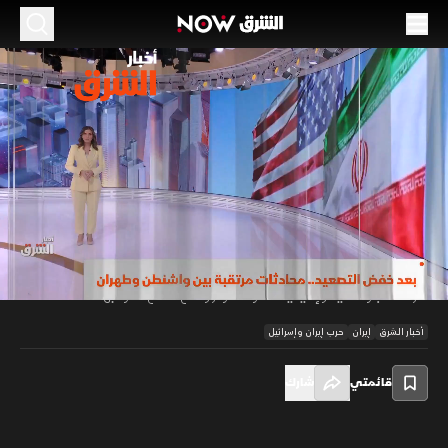
الموسم 2026
واشنطن وطهران تستعدان لجولة الدوحة
29 يونيو 2026
46:13
أخبار
أخبار الشرق
تتجه الأنظار إلى الدوحة مع تأكيد واشنطن عقد محادثات تقنية مع طهران
لبحث تنفيذ مذكرة التفاهم وملفات العقوبات والنووي وحرية الملاحة في
00:12
/
46:14
مضيق هرمز، وبالتزامن، يتواصل التصعيد الإسرائيلي في لبنان وسوريا، وسط
تحركات دبلوماسية وإقليمية لاحتواء التوتر ومنع اتساع المواجهة.
أخبار الشرق
إيران
حرب إيران وإسرائيل
قائمتي
شارك