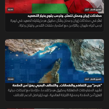
52:41
الشرق للأخبار
أخبار
محادثات إيران وعمان تتعثر.. وترمب يلوح بخيار التصعيد
تعثر في محادثات إيران وعمان بشأن مضيق هرمز يقابله تصعيد في لهجة
ترمب تجاه طهران، بالتزامن مع استمرار ملفات القدس ولبنان وغزة،
وتحديات المهاجرين في سبتة.
50:40
الشرق للأخبار
أخبار
"هرمز" بين التفاهم والضمانات.. والتحالف البحري يعزز أمن الملاحة
تشهد المفاوضات المتعلقة بمضيق هرمز تقدما، متزامنا مع تحركات دولية
لتعزيز أمن الملاحة وحماية التجارة العالمية، فيما يتواصل الدعم للتحالف
البحري الدفاعي وسط متابعة لتطورات التهدئة الإقليمية.