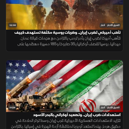
52:38
الشرق للأخبار
أخبار
تأهب أميركي لضرب إيران.. وضربات روسية مكثفة تستهدف كييف
تتأهب أميركا لضرب إيران بأمر ترمب بالتزامن مع هجمات قبالة عمان.
ميدانيا، روسيا تقصف أوكرانيا بـ35 صاروخا و185 مسيرة معظمها على
كييف. وسياسيا، سانشيز يتهم الاتحاد الأوروبي بالأنانية من مدينة سبتة اليوم
51:28
الشرق للأخبار
أخبار
استعدادات ضرب إيران.. وتصعيد أوكراني بالبحر الأسود
تتزايد الاستعدادات العسكرية الأميركية قرب إيران وسط توتر الملاحة في
مضيق هرمز، بينما تستعد أوروبا لمناقشة أزمة الهجرة في إسبانيا، بالتزامن