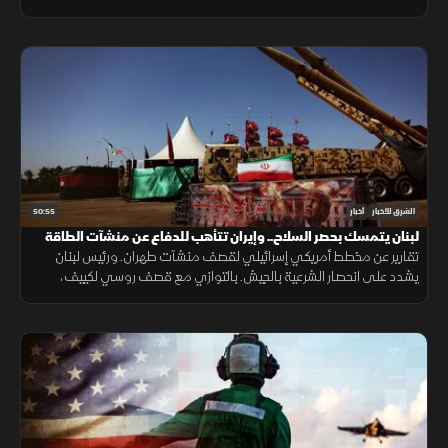
مع إغراق أوكرانيا سفينة شحن روسية بالبحر الأسود.
50:55
الشرق للأخبار
أخبار
لبنان يتمسك بحصر السلاح.. وإيران تتأهب للدفاع عن منشآت الطاقة
تقارير عن مخطط أمريكي إسرائيلي لقصف منشآت طهران. ورئيس لبنان
يشدد على انحصار الشرعية بالجيش. بالتوازي مع قصف روسي لكييف،
وتردد ترمب بشأن "باتريوت"، وإسبانيا تحتوي تدفق "سبتة" بعد سقوط 57
شخصا.