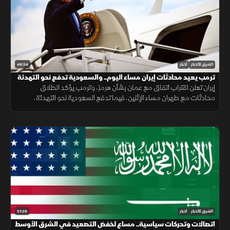
48:54
الشرق للأخبار
أخبار
ترمب يعيد محادثات إيران مساء اليوم.. والسعودية تدفع نحو التهدئة
إيران تعلن اقتراب اتفاق مع عمان بشأن هرمز، وترمب يؤكد انطلاق
محادثات مع طهران مساء الإثنين، فيما تدفع السعودية نحو التهدئة،
وتتواصل الضغوط الدولية بشأن غزة، ويعلن المغرب حصيلة أحداث سبتة.
51:28
الشرق للأخبار
أخبار
اتصالات وتحركات سياسية.. مساع لخفض التصعيد في الشرق الأوسط