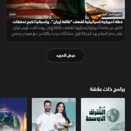
51:30
الشرق للأخبار
أخبار
خطة أميركية إسرائيلية لقصف "طاقة إيران".. وإسبانيا تكبح تدفقات
المهاجرين
تقارير عن خطط أميركية إسرائيلية لقصف طاقة إيران. بينما شدد رئيس لبنان
على حصر السلاح بيد الدولة قبل محادثات روما. بالتزامن مع هجوم روسي
على كييف، واحتواء إسبانيا تدفق المهاجرين بعد سقوط 58 شخصا منهم.
عرض المزيد
برامج ذات علاقة
مع الشرق الأوسط
الخبر الآخر
تقارير الشرق