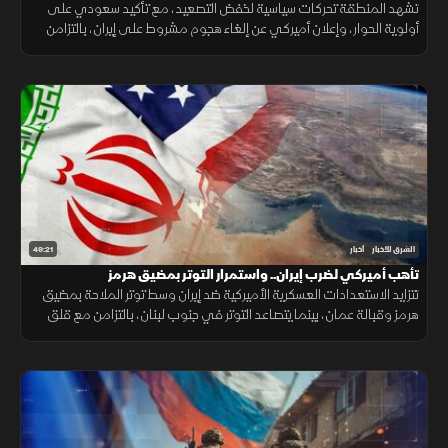
تشهد المنطقة تحركات سياسية لخفض التصعيد، مع تأكيد سعودي على
أولوية الحوار، وإعلان أميركي عن إلغاء هجوم مشروط على إيران، بالتزامن
مع جهود لوقف القصف في غزة وإجراءات إسبانية لمواجهة الهجرة.
49:21
الشرق للأخبار
أخبار
تأهب أميركي لضرب إيران.. واستمرار التوتر بمضيق هرمز
تتزايد الاستعدادات العسكرية الأميركية ضد إيران وسط توتر الملاحة بمضيق
هرمز وقبالة عمان، بينما يتصاعد التوتر في جنوب لبنان، بالتزامن مع قلق
دول أوروبا من تدفق المهاجرين نحو إسبانيا والمغرب.