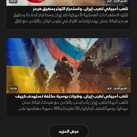
49:21
الشرق للأخبار
أخبار
تأهب أميركي لضرب إيران.. واستمرار التوتر بمضيق هرمز
تتزايد الاستعدادات العسكرية الأميركية ضد إيران وسط توتر الملاحة بمضيق
هرمز وقبالة عمان، بينما يتصاعد التوتر في جنوب لبنان، بالتزامن مع قلق
دول أوروبا من تدفق المهاجرين نحو إسبانيا والمغرب.
52:38
الشرق للأخبار
أخبار
تأهب أميركي لضرب إيران.. وضربات روسية مكثفة تستهدف كييف
تتأهب أميركا لضرب إيران بأمر ترمب بالتزامن مع هجمات قبالة عمان.
ميدانيا، روسيا تقصف أوكرانيا بـ35 صاروخا و185 مسيرة معظمها على
كييف. وسياسيا، سانشيز يتهم الاتحاد الأوروبي بالأنانية من مدينة سبتة اليوم
عرض المزيد