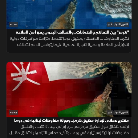
50:40
الشرق للأخبار
أخبار
"هرمز" بين التفاهم والضمانات.. والتحالف البحري يعزز أمن الملاحة
تشهد المفاوضات المتعلقة بمضيق هرمز تقدما، متزامنا مع تحركات دولية
لتعزيز أمن الملاحة وحماية التجارة العالمية، فيما يتواصل الدعم للتحالف
البحري الدفاعي وسط متابعة لتطورات التهدئة الإقليمية.
52:52
الشرق للأخبار
أخبار
مقترح عماني لإدارة مضيق هرمز.. وجولة مفاوضات لبنانية في روما
ترقب لاتفاق حول مضيق هرمز مع طرح إيراني لإعادة فتحه، وانطلاق
مفاوضات لبنانية إسرائيلية في روما، وتأكيد حماس التزامها بالاتفاق مقابل