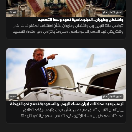
52:41
الشرق للأخبار
أخبار
واشنطن وطهران.. الدبلوماسية تعود وسط التصعيد
تتواصل حالة التباين بين واشنطن وطهران بشأن استئناف المفاوضات، في
وقت يظل فيه المسار الدبلوماسي مطروحاً بالتزامن مع استمرار التصعيد
العسكري.
48:54
الشرق للأخبار
أخبار
ترمب يعيد محادثات إيران مساء اليوم.. والسعودية تدفع نحو التهدئة
إيران تعلن اقتراب اتفاق مع عمان بشأن هرمز، وترمب يؤكد انطلاق
محادثات مع طهران مساء الإثنين، فيما تدفع السعودية نحو التهدئة،
وتتواصل الضغوط الدولية بشأن غزة، ويعلن المغرب حصيلة أحداث سبتة.