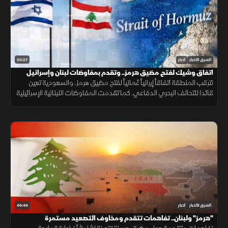
50:27
الشرق للأخبار
أخبار
اتفاق وشيك لفتح مضيق هرمز.. وتقدم بمفاوضات لبنان وإسرائيل
تترقب المنطقة اتفاقاً إيرانياً عُمانياً لفتح مضيق هرمز، والسعودية تعين
قائدا للتحالف البحري الدفاعي. كما تقدمت المفاوضات اللبنانية الإسرائيلية
بروما، بينما كثفت روسيا هجماتها ضد أوكرانيا.
49:46
الشرق للأخبار
أخبار
"هرمز" ولبنان.. تفاهمات تتقدم ومخاوف التصعيد مستمرة