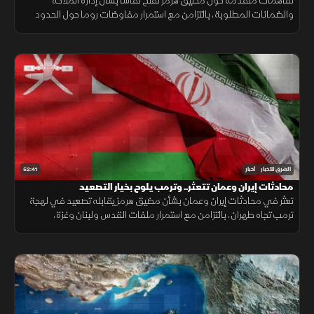
تفاهمات متقدمة حول مضيق هرمز تفتح نقاشا بشأن إدارة الملاحة
والضمانات المطلوبة، بالتزامن مع استمرار مفاوضات روما حول الحدود
ووقف إطلاق النار، وسط تداخل الحسابات الإقليمية والدولية.
52:41
الشرق للأخبار
أخبار
محادثات إيران وعمان تتعثر.. وترمب يلوح بخيار التصعيد
تعثر في محادثات إيران وعمان بشأن مضيق هرمز يقابله تصعيد في لهجة
ترمب تجاه طهران، بالتزامن مع استمرار ملفات القدس ولبنان وغزة،
وتحديات المهاجرين في سبتة.