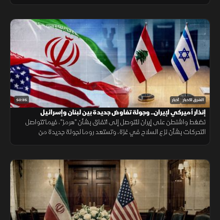
الانسحاب، فيما يتصاعد القتال بين روسيا وأوكرانيا.
50:35
الشرق للأخبار
أخبار
إنذار أميركي لإيران.. وجولة تفاوض جديدة بين لبنان وإسرائيل
تضغط واشنطن على إيران للتوصل إلى اتفاق بشأن "هرمز"، فيما تتواصل
التحركات بشأن نزع السلاح في غزة، وتستعد روما لجولة جديدة من
المفاوضات اللبنانية الإسرائيلية، ومواقف داعمة لأمن الملاحة في البحر
الأحمر.