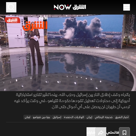
الموسم 2026
لبنان يعود إلى واجهة التصعيد.. وترمب: طهران لن
تحصل على أموال
19 يونيو 2026
44:13
أخبار
أخبار الشرق
تتواصل تداعيات الأزمة الدولية بعد تأجيل اجتماع سويسرا، وسط نفي إيراني
00:11
/
44:13
لدعوات تفتيش منشآتها النووية من الوكالة الدولية للطاقة الذرية، وتأكيد
طهران أن ملف التفتيش مرتبط بمسار المفاوضات ونتائجها كما يدفع ترمب
باتجاه وقف إطلاق النار بين إسرائيل وحزب الله، بينما تشير تقارير استخباراتية
أميركية إلى محاولات تعطيل تقودها حكومة نتنياهو، في وقت يؤكد فيه
ترمب أن طهران لن يحصل على أي أموال حتى الآن.
أخبار الشرق
خديجة الرحالي
إيران
الولايات المتحدة
إسرائيل
بنيامين نتنياهو
لبنان
قائمتي
شارك