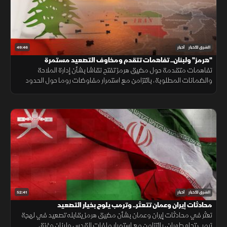
49:46
الشرق للأخبار
أخبار
"هرمز" ولبنان.. تفاهمات تتقدم ومخاوف التصعيد مستمرة
تفاهمات متقدمة حول مضيق هرمز تفتح نقاشا بشأن إدارة الملاحة
والضمانات المطلوبة، بالتزامن مع استمرار مفاوضات روما حول الحدود
ووقف إطلاق النار، وسط تداخل الحسابات الإقليمية والدولية.
52:41
الشرق للأخبار
أخبار
محادثات إيران وعمان تتعثر.. وترمب يلوح بخيار التصعيد
تعثر في محادثات إيران وعمان بشأن مضيق هرمز يقابله تصعيد في لهجة
ترمب تجاه طهران، بالتزامن مع استمرار ملفات القدس ولبنان وغزة،