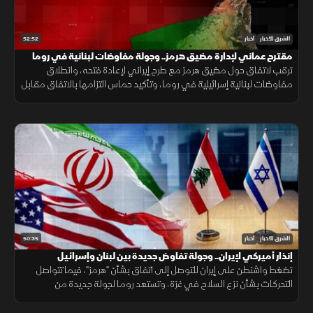
52:52
الشرق للأخبار
أخبار
مقترح عماني لإدارة مضيق هرمز.. وجولة مفاوضات لبنانية في روما
ترقب لاتفاق حول مضيق هرمز مع طرح إيراني لإعادة فتحه، وانطلاق
مفاوضات لبنانية إسرائيلية في روما، وتأكيد حماس التزامها بالاتفاق مقابل
الانسحاب، فيما يتصاعد القتال بين روسيا وأوكرانيا.
50:35
الشرق للأخبار
أخبار
إنذار أميركي لإيران.. وجولة تفاوض جديدة بين لبنان وإسرائيل
تضغط واشنطن على إيران للتوصل إلى اتفاق بشأن "هرمز"، فيما تتواصل
التحركات بشأن نزع السلاح في غزة، وتستعد روما لجولة جديدة من
المفاوضات اللبنانية الإسرائيلية، ومواقف داعمة لأمن الملاحة في البحر
الأحمر.