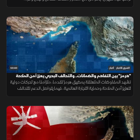
وتحديات المهاجرين في سبتة.
50:40
الشرق للأخبار
أخبار
"هرمز" بين التفاهم والضمانات.. والتحالف البحري يعزز أمن الملاحة
تشهد المفاوضات المتعلقة بمضيق هرمز تقدما، متزامنا مع تحركات دولية
لتعزيز أمن الملاحة وحماية التجارة العالمية، فيما يتواصل الدعم للتحالف
البحري الدفاعي وسط متابعة لتطورات التهدئة الإقليمية.