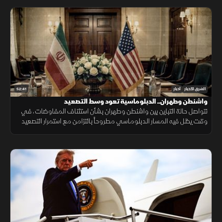
52:41
الشرق للأخبار
أخبار
واشنطن وطهران.. الدبلوماسية تعود وسط التصعيد
تتواصل حالة التباين بين واشنطن وطهران بشأن استئناف المفاوضات، في
وقت يظل فيه المسار الدبلوماسي مطروحاً بالتزامن مع استمرار التصعيد
العسكري.