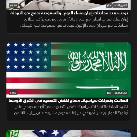
48:54
الشرق للأخبار
أخبار
ترمب يعيد محادثات إيران مساء اليوم.. والسعودية تدفع نحو التهدئة
إيران تعلن اقتراب اتفاق مع عمان بشأن هرمز، وترمب يؤكد انطلاق
محادثات مع طهران مساء الإثنين، فيما تدفع السعودية نحو التهدئة،
وتتواصل الضغوط الدولية بشأن غزة، ويعلن المغرب حصيلة أحداث سبتة.
51:28
الشرق للأخبار
أخبار
اتصالات وتحركات سياسية.. مساع لخفض التصعيد في الشرق الأوسط
تشهد المنطقة تحركات سياسية لخفض التصعيد، مع تأكيد سعودي على
أولوية الحوار، وإعلان أميركي عن إلغاء هجوم مشروط على إيران، بالتزامن
مع جهود لوقف القصف في غزة وإجراءات إسبانية لمواجهة الهجرة.