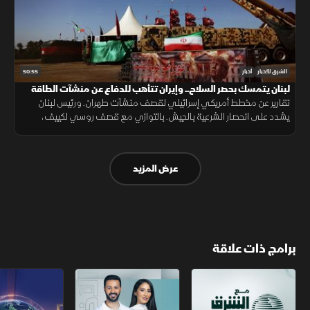
50:55
الشرق للأخبار
أخبار
لبنان يتمسك بحصر السلاح.. وإيران تتأهب للدفاع عن منشآت الطاقة
تقارير عن مخطط أمريكي إسرائيلي لقصف منشآت طهران. ورئيس لبنان
يشدد على انحصار الشرعية بالجيش. بالتوازي مع قصف روسي لكييف،
وتردد ترمب بشأن "باتريوت"، وإسبانيا تحتوي تدفق "سبتة" بعد سقوط 57
شخصا.
عرض المزيد
برامج ذات علاقة
مع الشرق الأوسط
الخبر الآخر
تقارير الشرق