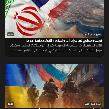
49:21
الشرق للأخبار
أخبار
تأهب أميركي لضرب إيران.. واستمرار التوتر بمضيق هرمز
تتزايد الاستعدادات العسكرية الأميركية ضد إيران وسط توتر الملاحة بمضيق
هرمز وقبالة عمان، بينما يتصاعد التوتر في جنوب لبنان، بالتزامن مع قلق
دول أوروبا من تدفق المهاجرين نحو إسبانيا والمغرب.
52:38
الشرق للأخبار
أخبار