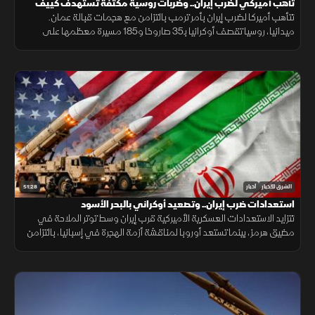
تأهب أميركي لضرب إيران.. وضربات روسية مكثفة تستهدف كييف
تتأهب أميركا لضرب إيران بأمر ترمب بالتزامن مع هجمات قبالة عمان.
ميدانيا، روسيا تقصف أوكرانيا بـ35 صاروخا و185 مسيرة معظمها على
كييف. وسياسيا، سانشيز يتهم الاتحاد الأوروبي بالأنانية من مدينة سبتة اليوم
51:28
الشرق للأخبار
أخبار
استعدادات ضرب إيران.. وتصعيد أوكراني بالبحر الأسود
تتزايد الاستعدادات العسكرية الأميركية قرب إيران وسط توتر الملاحة في
مضيق هرمز، بينما تستعد أوروبا لمناقشة أزمة الهجرة في إسبانيا، بالتزامن
مع إغراق أوكرانيا سفينة شحن روسية بالبحر الأسود.