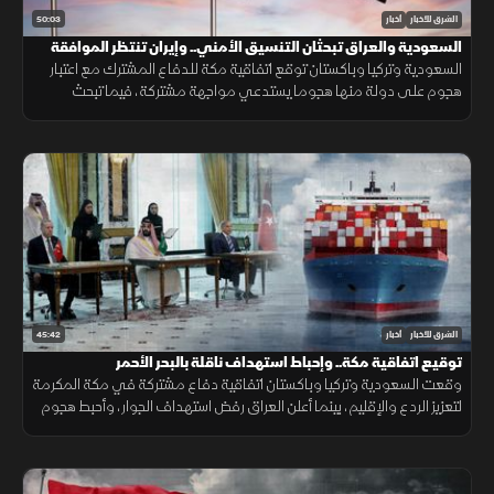
50:03
الشرق للأخبار
أخبار
السعودية والعراق تبحثان التنسيق الأمني.. وإيران تنتظر الموافقة
على اتفاق "هرمز"
السعودية وتركيا وباكستان توقع اتفاقية مكة للدفاع المشترك مع اعتبار
هجوم على دولة منها هجوما يستدعي مواجهة مشتركة، فيما تبحث
السعودية والعراق تعزيز التنسيق الأمني، وسط سعي لاتفاق بشأن "هرمز".
45:42
الشرق للأخبار
أخبار
توقيع اتفاقية مكة.. وإحباط استهداف ناقلة بالبحر الأحمر
وقعت السعودية وتركيا وباكستان اتفاقية دفاع مشتركة في مكة المكرمة
لتعزيز الردع والإقليم، بينما أعلن العراق رفض استهداف الجوار، وأحبط هجوم
على ناقلة بالبحر الأحمر مع تحركات أميركية قرب هرمز.