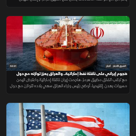
اليمني رفع الجاهزية الميدانية لمواجهة التحديات الأمنية.
52:21
الشرق للأخبار
أخبار
هجوم إيراني على ناقلة نفط إماراتية.. والعراق يعزز توازنه مع دول
الجوار
مع ترقب اتفاق مضيق هرمز، هاجمت إيران ناقلة إماراتية واعترض اليمن
مسيرات بعدن. إقليميا، أوضح رئيس وزراء العراق سعي بلاده لتوازن مع دول
الجوار، وكشفت واشنطن عن تفكير بوتين باستفزاز الناتو.