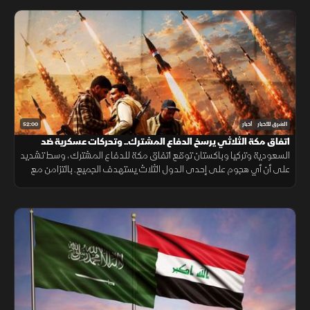
52:00
الشرق للأخبار
أخبار
اتفاق مكة الثلاثي يرسخ الدفاع المشترك.. وتحركات عسكرية ضد
الحوثيين
السعودية وتركيا وباكستان توقع اتفاق مكة للدفاع المشترك، وسط تشديد
على أن أي هجوم على إحدى الدول الثلاث يستهدف الجميع. بالتزامن مع
تحركات بشأن "هرمز". وتصعيد ضد الحوثيين. ومفاوضات أميركية بشأن إيران.