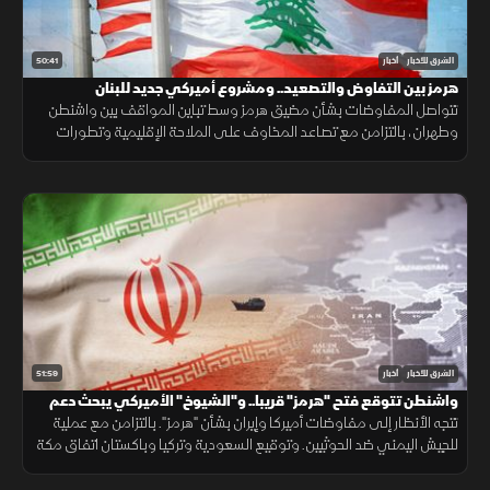
50:41
الشرق للأخبار
أخبار
هرمز بين التفاوض والتصعيد.. ومشروع أميركي جديد للبنان
تتواصل المفاوضات بشأن مضيق هرمز وسط تباين المواقف بين واشنطن
وطهران، بالتزامن مع تصاعد المخاوف على الملاحة الإقليمية وتطورات
سياسية وأمنية متسارعة في لبنان وأوكرانيا.
51:59
الشرق للأخبار
أخبار
واشنطن تتوقع فتح "هرمز" قريبا.. و"الشيوخ" الأميركي يبحث دعم
لبنان
تتجه الأنظار إلى مفاوضات أميركا وإيران بشأن "هرمز". بالتزامن مع عملية
للجيش اليمني ضد الحوثيين. وتوقيع السعودية وتركيا وباكستان اتفاق مكة
الدفاعي. ويناقش مجلس الشيوخ الأميركي مشروع قانون لدعم لبنان.