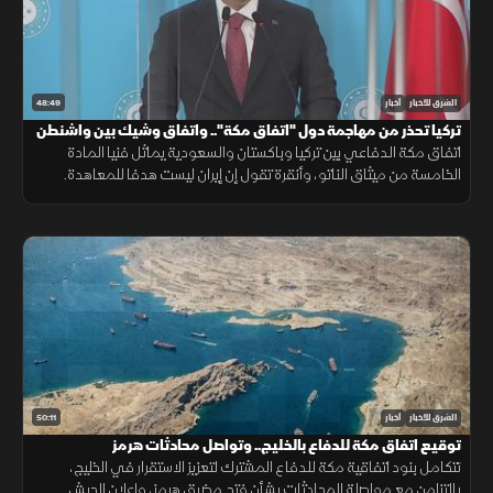
48:49
الشرق للأخبار
أخبار
تركيا تحذر من مهاجمة دول "اتفاق مكة".. واتفاق وشيك بين واشنطن
وطهران
اتفاق مكة الدفاعي بين تركيا وباكستان والسعودية يماثل فنيا المادة
الخامسة من ميثاق الناتو، وأنقرة تقول إن إيران ليست هدفا للمعاهدة.
وفانس متفائل باتفاق مع طهران، وبزشكيان يرى فرصة لصفقة
50:11
الشرق للأخبار
أخبار
توقيع اتفاق مكة للدفاع بالخليج.. وتواصل محادثات هرمز
تتكامل بنود اتفاقية مكة للدفاع المشترك لتعزيز الاستقرار في الخليج،
بالتزامن مع مواصلة المحادثات بشأن فتح مضيق هرمز، وإعلان الجيش