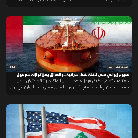
اليمني رفع الجاهزية الميدانية لمواجهة التحديات الأمنية.
52:21
الشرق للأخبار
أخبار
هجوم إيراني على ناقلة نفط إماراتية.. والعراق يعزز توازنه مع دول
الجوار
مع ترقب اتفاق مضيق هرمز، هاجمت إيران ناقلة إماراتية واعترض اليمن
مسيرات بعدن. إقليميا، أوضح رئيس وزراء العراق سعي بلاده لتوازن مع دول
الجوار، وكشفت واشنطن عن تفكير بوتين باستفزاز الناتو.