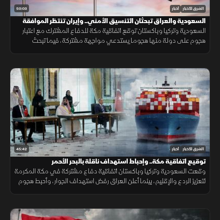
50:03
الشرق للأخبار
أخبار
السعودية والعراق تبحثان التنسيق الأمني.. وإيران تنتظر الموافقة
على اتفاق "هرمز"
السعودية وتركيا وباكستان توقع اتفاقية مكة للدفاع المشترك مع اعتبار
هجوم على دولة منها هجوما يستدعي مواجهة مشتركة، فيما تبحث
السعودية والعراق تعزيز التنسيق الأمني، وسط سعي لاتفاق بشأن "هرمز".
45:42
الشرق للأخبار
أخبار
توقيع اتفاقية مكة.. وإحباط استهداف ناقلة بالبحر الأحمر
وقعت السعودية وتركيا وباكستان اتفاقية دفاع مشتركة في مكة المكرمة
لتعزيز الردع والإقليم، بينما أعلن العراق رفض استهداف الجوار، وأحبط هجوم
على ناقلة بالبحر الأحمر مع تحركات أميركية قرب هرمز.