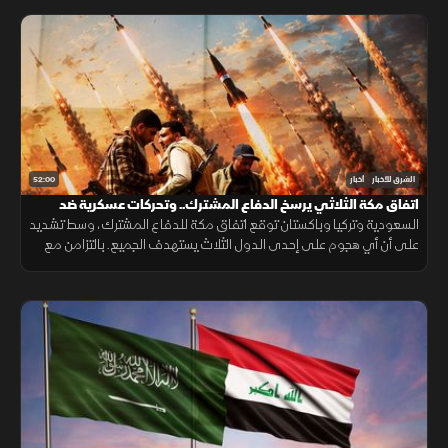
52:00
الشرق للأخبار
أخبار
اتفاق مكة الثلاثي يرسخ الدفاع المشترك.. وتحركات عسكرية ضد
الحوثيين
السعودية وتركيا وباكستان توقع اتفاق مكة للدفاع المشترك، وسط تشديد
على أن أي هجوم على إحدى الدول الثلاث يستهدف الجميع. بالتزامن مع
تحركات بشأن "هرمز". وتصعيد ضد الحوثيين. ومفاوضات أميركية بشأن إيران.