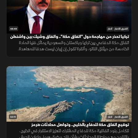
48:49
الشرق للأخبار
أخبار
تركيا تحذر من مهاجمة دول "اتفاق مكة".. واتفاق وشيك بين واشنطن
وطهران
اتفاق مكة الدفاعي بين تركيا وباكستان والسعودية يماثل فنيا المادة
الخامسة من ميثاق الناتو، وأنقرة تقول إن إيران ليست هدفا للمعاهدة.
وفانس متفائل باتفاق مع طهران، وبزشكيان يرى فرصة لصفقة
50:11
الشرق للأخبار
أخبار
توقيع اتفاق مكة للدفاع بالخليج.. وتواصل محادثات هرمز
تتكامل بنود اتفاقية مكة للدفاع المشترك لتعزيز الاستقرار في الخليج،
بالتزامن مع مواصلة المحادثات بشأن فتح مضيق هرمز، وإعلان الجيش