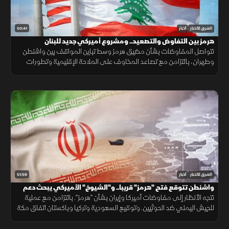
50:41
الشرق للأخبار
أخبار
هرمز بين التفاوض والتصعيد.. ومشروع أميركي جديد للبنان
تتواصل المفاوضات بشأن مضيق هرمز وسط تباين المواقف بين واشنطن
وطهران، بالتزامن مع تصاعد المخاوف على الملاحة الإقليمية وتطورات
سياسية وأمنية متسارعة في لبنان وأوكرانيا.
51:59
الشرق للأخبار
أخبار
واشنطن تتوقع فتح "هرمز" قريبا.. و"الشيوخ" الأميركي يبحث دعم
لبنان
تتجه الأنظار إلى مفاوضات أميركا وإيران بشأن "هرمز". بالتزامن مع عملية
للجيش اليمني ضد الحوثيين. وتوقيع السعودية وتركيا وباكستان اتفاق مكة
الدفاعي. ويناقش مجلس الشيوخ الأميركي مشروع قانون لدعم لبنان.