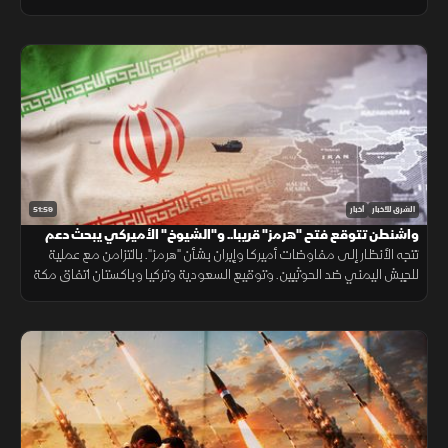
سياسية وأمنية متسارعة في لبنان وأوكرانيا.
51:59
الشرق للأخبار
أخبار
واشنطن تتوقع فتح "هرمز" قريبا.. و"الشيوخ" الأميركي يبحث دعم
لبنان
تتجه الأنظار إلى مفاوضات أميركا وإيران بشأن "هرمز". بالتزامن مع عملية
للجيش اليمني ضد الحوثيين. وتوقيع السعودية وتركيا وباكستان اتفاق مكة
الدفاعي. ويناقش مجلس الشيوخ الأميركي مشروع قانون لدعم لبنان.