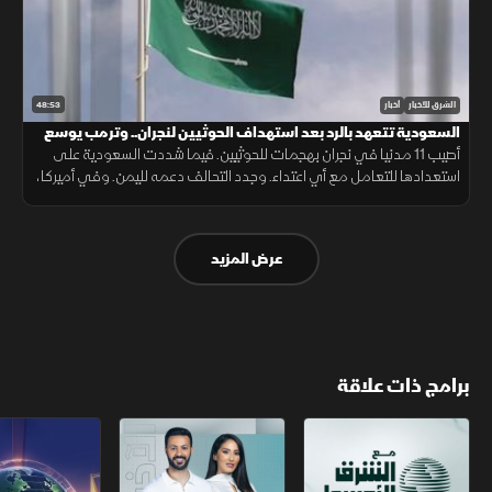
48:53
الشرق للأخبار
أخبار
السعودية تتعهد بالرد بعد استهداف الحوثيين لنجران.. وترمب يوسع
قيود الجنسية
أصيب 11 مدنيا في نجران بهجمات للحوثيين. فيما شددت السعودية على
استعدادها للتعامل مع أي اعتداء. وجدد التحالف دعمه لليمن. وفي أميركا،
أعلن ترمب قرب انتهاء حرب إيران ووسع قيود الجنسية بالولادة.
عرض المزيد
برامج ذات علاقة
مع الشرق الأوسط
الخبر الآخر
تقارير الشرق