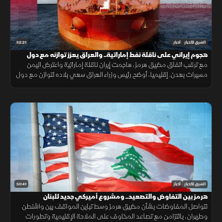
52:21
الشرق للأخبار
أخبار
هجوم إيراني على ناقلة نفط إماراتية.. والعراق يعزز توازنه مع دول
الجوار
مع ترقب اتفاق مضيق هرمز، هاجمت إيران ناقلة إماراتية واعترض اليمن
مسيرات بعدن. إقليميا، أوضح رئيس وزراء العراق سعي بلاده لتوازن مع دول
الجوار، وكشفت واشنطن عن تفكير بوتين باستفزاز الناتو.
50:41
الشرق للأخبار
أخبار
هرمز بين التفاوض والتصعيد.. ومشروع أميركي جديد للبنان
تتواصل المفاوضات بشأن مضيق هرمز وسط تباين المواقف بين واشنطن
وطهران، بالتزامن مع تصاعد المخاوف على الملاحة الإقليمية وتطورات