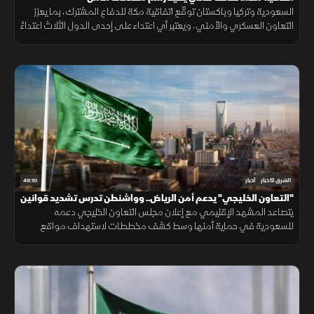
السعودية وتركيا وباكستان توقّع اتفاقية مكة للدفاع المشترك، بما يعزز
التعاون العسكري والأمني، ويعتبر أي اعتداء على إحدى الدول الثلاث اعتداءً
عليها جميعاً.
49:10
الشرق للأخبار
أخبار
"التعاون الخليجي" يدعم أمن الرياض.. وواشنطن تدرس تشديد قوانين
الهجرة
يتصاعد المشهد الإقليمي مع إعلان مجلس التعاون الخليجي دعمه
للسعودية في حماية أمنها وسط كشف مخططات لاستهداف مواقع
حيوية. وفي اليمن، تتواصل المواجهات مع الحوثيين، بينما يتحدث ترمب عن
قرب انتهاء حرب إيران