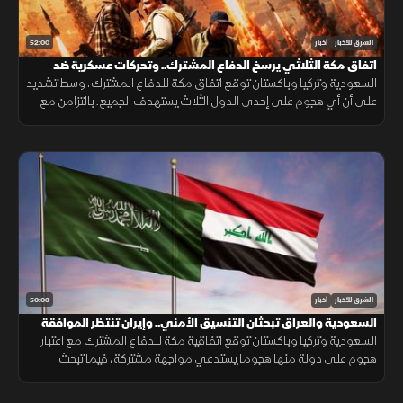
52:00
الشرق للأخبار
أخبار
اتفاق مكة الثلاثي يرسخ الدفاع المشترك.. وتحركات عسكرية ضد
الحوثيين
السعودية وتركيا وباكستان توقع اتفاق مكة للدفاع المشترك، وسط تشديد
على أن أي هجوم على إحدى الدول الثلاث يستهدف الجميع. بالتزامن مع
تحركات بشأن "هرمز". وتصعيد ضد الحوثيين. ومفاوضات أميركية بشأن إيران.
50:03
الشرق للأخبار
أخبار
السعودية والعراق تبحثان التنسيق الأمني.. وإيران تنتظر الموافقة
على اتفاق "هرمز"
السعودية وتركيا وباكستان توقع اتفاقية مكة للدفاع المشترك مع اعتبار
هجوم على دولة منها هجوما يستدعي مواجهة مشتركة، فيما تبحث
السعودية والعراق تعزيز التنسيق الأمني، وسط سعي لاتفاق بشأن "هرمز".