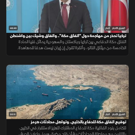
48:49
الشرق للأخبار
أخبار
تركيا تحذر من مهاجمة دول "اتفاق مكة".. واتفاق وشيك بين واشنطن
وطهران
اتفاق مكة الدفاعي بين تركيا وباكستان والسعودية يماثل فنيا المادة
الخامسة من ميثاق الناتو، وأنقرة تقول إن إيران ليست هدفا للمعاهدة.
وفانس متفائل باتفاق مع طهران، وبزشكيان يرى فرصة لصفقة
50:11
الشرق للأخبار
أخبار
توقيع اتفاق مكة للدفاع بالخليج.. وتواصل محادثات هرمز
تتكامل بنود اتفاقية مكة للدفاع المشترك لتعزيز الاستقرار في الخليج،
بالتزامن مع مواصلة المحادثات بشأن فتح مضيق هرمز، وإعلان الجيش