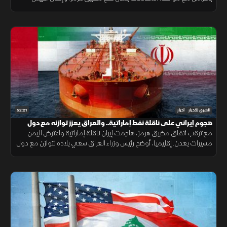
اليمني رفع الجاهزية الميدانية لمواجهة التحديات الأمنية.
52:21
الشرق للأخبار
أخبار
هجوم إيراني على ناقلة نفط إماراتية.. والعراق يعزز توازنه مع دول
الجوار
مع ترقب اتفاق مضيق هرمز، هاجمت إيران ناقلة إماراتية واعترض اليمن
مسيرات بعدن. إقليميا، أوضح رئيس وزراء العراق سعي بلاده لتوازن مع دول
الجوار، وكشفت واشنطن عن تفكير بوتين باستفزاز الناتو.