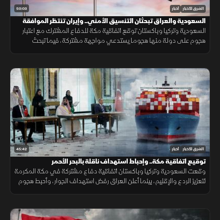
50:03
الشرق للأخبار
أخبار
السعودية والعراق تبحثان التنسيق الأمني.. وإيران تنتظر الموافقة
على اتفاق "هرمز"
السعودية وتركيا وباكستان توقع اتفاقية مكة للدفاع المشترك مع اعتبار
هجوم على دولة منها هجوما يستدعي مواجهة مشتركة، فيما تبحث
السعودية والعراق تعزيز التنسيق الأمني، وسط سعي لاتفاق بشأن "هرمز".
45:42
الشرق للأخبار
أخبار
توقيع اتفاقية مكة.. وإحباط استهداف ناقلة بالبحر الأحمر
وقعت السعودية وتركيا وباكستان اتفاقية دفاع مشتركة في مكة المكرمة
لتعزيز الردع والإقليم، بينما أعلن العراق رفض استهداف الجوار، وأحبط هجوم
على ناقلة بالبحر الأحمر مع تحركات أميركية قرب هرمز.