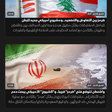
50:41
الشرق للأخبار
أخبار
هرمز بين التفاوض والتصعيد.. ومشروع أميركي جديد للبنان
تتواصل المفاوضات بشأن مضيق هرمز وسط تباين المواقف بين واشنطن
وطهران، بالتزامن مع تصاعد المخاوف على الملاحة الإقليمية وتطورات
سياسية وأمنية متسارعة في لبنان وأوكرانيا.
51:59
الشرق للأخبار
أخبار
واشنطن تتوقع فتح "هرمز" قريبا.. و"الشيوخ" الأميركي يبحث دعم
لبنان
تتجه الأنظار إلى مفاوضات أميركا وإيران بشأن "هرمز". بالتزامن مع عملية
للجيش اليمني ضد الحوثيين. وتوقيع السعودية وتركيا وباكستان اتفاق مكة
الدفاعي. ويناقش مجلس الشيوخ الأميركي مشروع قانون لدعم لبنان.