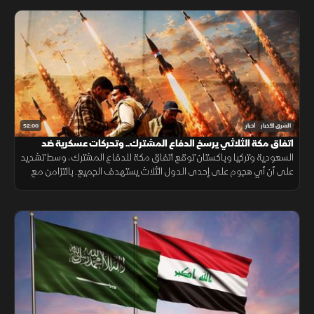
52:00
الشرق للأخبار
أخبار
اتفاق مكة الثلاثي يرسخ الدفاع المشترك.. وتحركات عسكرية ضد
الحوثيين
السعودية وتركيا وباكستان توقع اتفاق مكة للدفاع المشترك، وسط تشديد
على أن أي هجوم على إحدى الدول الثلاث يستهدف الجميع. بالتزامن مع
تحركات بشأن "هرمز". وتصعيد ضد الحوثيين. ومفاوضات أميركية بشأن إيران.