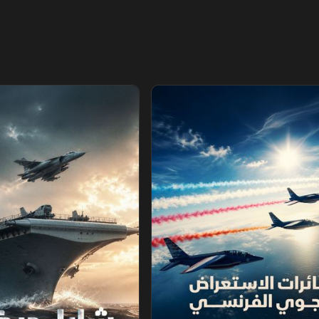
ستعراض الجوي الفرنسي
شارل ديغول.. عملاق البحر