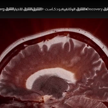
Discover
الشرق الوثائقية
الشرق بودكاست
الشرق للأخبار
الشرق Bloomberg
راضات الكبرى
وم
ت الماضي والمستقبل
الحلقة 2
 الحلقة تاريخ كوكب الأرض من خلال أبرز أحداث الانقراض ا
تشكيل النظم البيئية والكائنات الحية عبر ملايين السنين. ك
ن العلماء الذين يحذرون من أن العالم قد يكون في بداية انقر
والهندسة ديسكفري