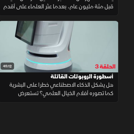
قبل مئة مليون عام، بعدما عثر العلماء على أقدم
ذيل ثديي معروف محفوظ داخله، في اكتشاف
يفتح نافذة جديدة لفهم تطور الثدييات والبيئات
القديمة
الحلقة 3
45:12
أسطورة الروبوتات القاتلة
هل يشكل الذكاء الاصطناعي خطرا على البشرية
كما تصوره أفلام الخيال العلمي؟ تستعرض
الحلقة الفرق بين الصورة السينمائية والواقع،
موضحة كيف تتطور تقنيات الذكاء الاصطناعي
والروبوتات، وما تحمله من فرص واعدة