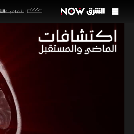
الشرق y
الثقافية
الانق
46:19
عل
اكتشافا
تستعرض هذه
وأسهمت في 
آراء عدد م
الحراري.
برامج العلوم 