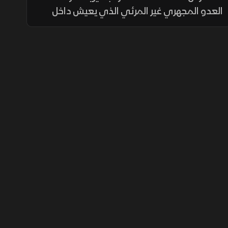
العدو المجهري غير المرئي الذي يعيش داخل
أجسامنا، وكيف أصبحت مقاومة البكتيريا
للعلاجات التقليدية تمثل تحدياً متزايداً يهدد
الصحة العامة حول العالم.