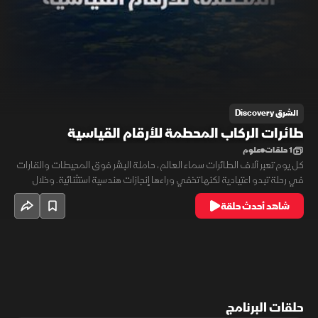
الشرق Discovery
طائرات الركاب ‫المحطمة للأرقام القياسية
1 حلقات
علوم
كل يوم تعبر آلاف الطائرات سماء العالم، حاملة البشر فوق المحيطات والقارات
في رحلة تبدو اعتيادية لكنها تخفي وراءها إنجازات هندسية استثنائية. وخلال
أربعة عقود، نجح مهندسون أوروبيون في تطوير ثلاث طائرات غيرت قواعد
شاهد أحدث حلقة
الطيران التجاري وأصبحت علامات فارقة في تاريخ الصناعة. فما الأسرار التي
جعلت هذه الطائرات أساطير لا تُنسى؟
حلقات البرنامج