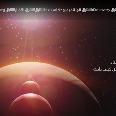
Discover
الشرق الوثائقية
الشرق بودكاست
الشرق للأخبار
الشرق Bloomberg
اء
رض كيف باتت
 التواصل إلى
 آفاقا على
ملامح