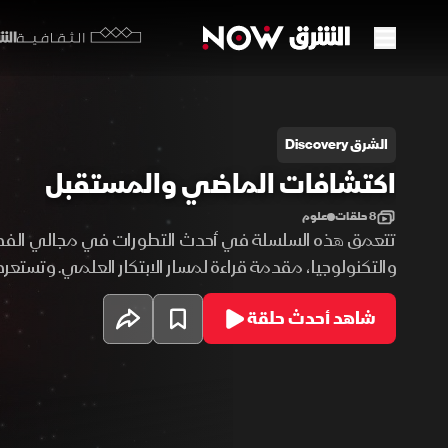
الشرق y
الثقافية
كتشافات الماضي والمستقبل
الشرق Discovery
اكتشافات الماضي والمستقبل
8 حلقات
علوم
تتعمق هذه السلسلة في أحدث التطورات في مجالي الفض
والتكنولوجيا، مقدمة قراءة لمسار الابتكار العلمي. وتستع
هذه التقنيات تتغلغل في تفاصيل حياتنا اليومية، من أدوات
شاهد أحدث حلقة
أنظمة العمل، لتعيد تشكيل الواقع بشكل متسارع. كما تفتح
المستقبل، موضحة كيف ستسهم هذه التطورات في رسم 
السنوات القادمة