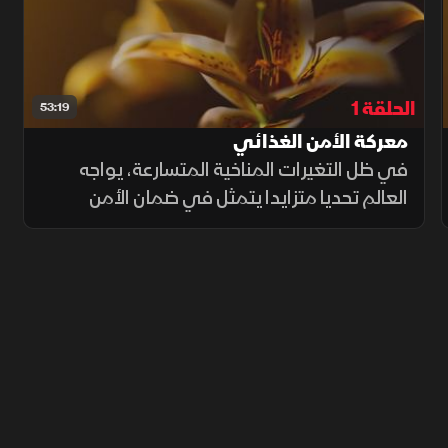
الحلقة 1
53:19
معركة الأمن الغذائي
في ظل التغيرات المناخية المتسارعة، يواجه
العالم تحديا متزايدا يتمثل في ضمان الأمن
الغذائي للأجيال الحالية والمستقبلية. فهل
سنتمكن من مواجهة التحديات القادمة وتوفير
غذاء كافٍ لسكان العالم؟