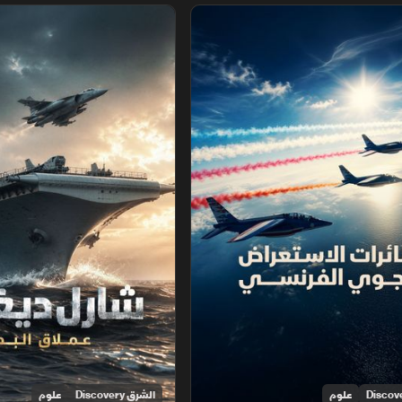
ستعراض الجوي الفرنسي
شارل ديغول.. عملاق البحر
علوم
الشرق Discovery
علوم