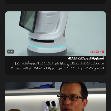
للعلاجات التقليدية تمثل تحدياً متزايداً يهدد الصحة العامة حول العالم.
الحلقة 3
45:12
أسطورة الروبوتات القاتلة
هل يشكل الذكاء الاصطناعي خطرا على البشرية كما تصوره أفلام الخيال
العلمي؟ تستعرض الحلقة الفرق بين الصورة السينمائية والواقع، موضحة
كيف تتطور تقنيات الذكاء الاصطناعي والروبوتات، وما تحمله من فرص
واعدة