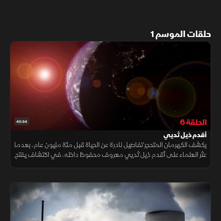
حلقات الموسم 1
الحلقة 6
45:34
أقدم ذيل ثديي
يكشف الكهرمان المتحجر تفاصيل نادرة عن الحياة قبل مئة مليون عام، بعدما
عثر العلماء على أقدم ذيل ثديي معروف محفوظ داخله، في اكتشاف يفتح
نافذة جديدة لفهم تطور الثدييات والبيئات القديمة