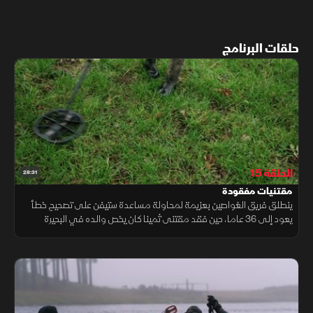
حلقات البرنامج
الحلقة 15
28:31
مقتنيات مفقودة
ينطلق فريق الغواصين بعزيمة لمحاولة مساعدة ستيفن على تصحيح خطأ
يعود إلى 36 عاما، حين فقد مقتنى ثمينا كان يخص والده في البحيرة
نفسها. ويحاول الغواصون الأحرار إنقاذ خاتم زفاف ريتشارد، الذي فقده قبل
أسبوع