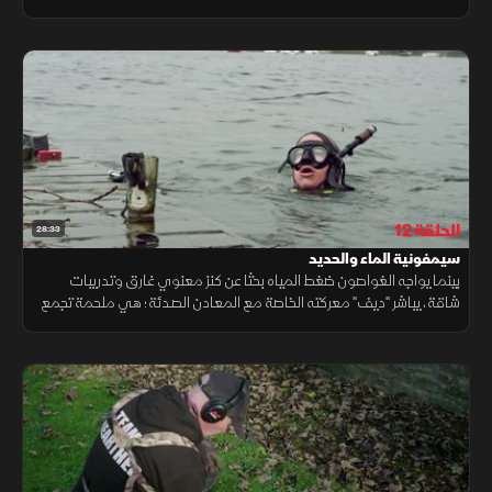
الفريق جهودا مكثفة لتتبع ما فقد، مستخدمين خبراتهم في البحث
والتقنيات الحديثة
الحلقة 12
28:33
سيمفونية الماء والحديد
بينما يواجه الغواصون ضغط المياه بحثا عن كنز معنوي غارق وتدريبات
شاقة، يباشر "ديف" معركته الخاصة مع المعادن الصدئة؛ هي ملحمة تجمع
بين استخراج الذكريات من قاع البحيرة وإعادة إحياء الجمال من ركام الخردة.