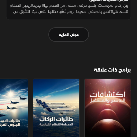
بين ركام المهملات، ينسج حرفي محلي من العدم حياة جديدة. يحيل الحطام
قطعا فنية تضج بالمعنى، معيدا الروح لأشياء ظنها الناس عبئا، لتشرق من
جديد كتذكار فريد يحكي قصة الجمال الكامن في بقايا الزمان.
عرض المزيد
برامج ذات علاقة
اكتشافات الماضي والمستقبل
طائرات الركاب ‫المحطمة للأرقام القياسية
طائرات الاستع‫