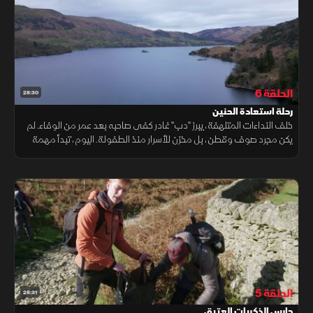
الحلقة 6
28:30
رحلة استعادة الحنين
خلف النداءات المتلهفة، يبرز "دب" غادر كفى صاحبه بعد عمر من الوفاء. لم
يكن مجرد صوف وقطن، بل مخزن للأسرار منذ الطفولة. اليوم، تبدأ مهمة
استرجاع الذاكرة، حيث تعيد لصاحبها سكينة فقدت برحيل رفيقه الصامت.
الحلقة 5
28:31
حارس الذكريات العتيق