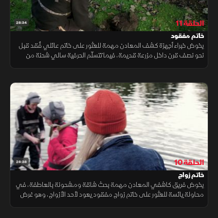
الحلقة 11
28:34
خاتم مفقود
يخوض خبراء أجهزة كشف المعادن مهمة للعثور على خاتم عائلي فُقد قبل
نحو نصف قرن داخل مزرعة قديمة، فيما تتسلّم الحرفية سالي شحنة من
النفايات لإعادة تدويرها وتحويلها إلى قطع فنية مبتكرة تحمل قيمة جديدة
الحلقة 10
28:38
خاتم زواج
يخوض فريق كاشفي المعادن مهمة بحث شاقة ومشحونة بالعاطفة، في
محاولة يائسة للعثور على خاتم زواج مفقود يعود لأحد الأزواج، وهو غرض
ثمين لا تقدر قيمته بثمن لما يحمله من رمزية وذكريات.