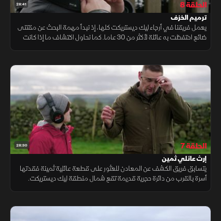
الحلقة 8
28:41
ترميم الخزف
يعمل فريقنا في أرجاء ليك ديستريكت كلها، إذ نبدأ مهمة البحث عن مقتنى
ضائع احتفظت به عائلة لأكثر من 30 عاما. كما نحاول اكتشاف ما إذا كانت
الحرفية سالي قادرة على إحياء مجموعة من القطع الخزفية القديمة
الحلقة 7
28:30
إرث عائلي ثمين
يتسابق فريق الكشف عن المعادن للعثور على قطعة عائلية ثمينة فقدتها
أسرة بالقرب من دائرة حجرية قديمة تقع شمال منطقة ليك ديستريكت.
وتتولى الحرفية لوسي العمل على معالجة بعض من أكثر النفايات رائحة
وسوءاً