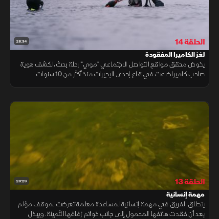
الحلقة 14
28:34
لغز الكاميرا المفقودة
يخوض محقق مواقع التواصل الاجتماعي "موي" رحلة بحث، لكشف هوية
صاحب كاميرا ضاعت في قاع إحدى البحيرات منذ أكثر من 10 سنوات.
ويسعى إلى لم شمل الذكريات بصاحبها الأصلي من خلال تتبع الصور
والبيانات الرقمية
الحلقة 13
28:29
مهمة إنسانية
ينطلق الفريق في مهمة إنسانية لمساعدة معلمة تعرضت لموقف مؤلم
بعد أن فقدت هاتفها المحمول إلى جانب خواتم زفافها الثمينة. ويبذل