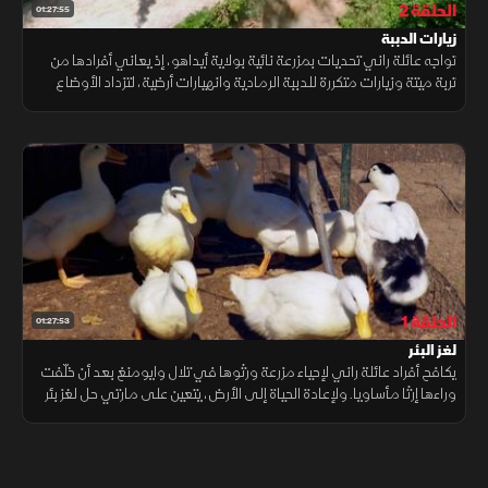
الحلقة 2
01:27:55
زيارات الدببة
تواجه عائلة راني تحديات بمزرعة نائية بولاية أيداهو، إذ يعاني أفرادها من
تربة ميتة وزيارات متكررة للدببة الرمادية وانهيارات أرضية، لتزداد الأوضاع
تعقيدًا مع إصابة أحد أفراد العائلة مجددًا بفيروس كورونا
الحلقة 1
01:27:53
لغز البئر
يكافح أفراد عائلة راني لإحياء مزرعة ورثوها في تلال وايومنغ بعد أن خلّفت
وراءها إرثا مأساويا. ولإعادة الحياة إلى الأرض، يتعين على مارتي حل لغز بئر
غير مستغلة، بينما يتعاون ميستي ومات لإعادة بناء المكان