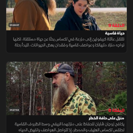
الحلقة 9
01:28:07
حياة قاسية
تنتقل عائلة كريفولين إلى مزرعة في تكساس بحثا عن حياة مستقلة، لكنها
تواجه منزلا متهالكا وعواصف قاسية وفقدان بعض الحيوانات، لتبدأ رحلة
صعبة لإعادة إحياء المكان.
الحلقة 8
01:27:53
منزل على حافة الخطر
يكافح زوجان شابان للحفاظ على منزلهما الريفي وسط الظروف القاسية
لطقس تكساس العنيف والممطر، إذ تتواصل العواصف وتفيض المياه