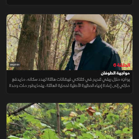
بشكل يهدد كل ما بنياه. وفي خضم هذه التحديات، تواجه عائلة رانيز مهمة
إنقاذ صعبة
الحلقة 6
01:27:51
مواجهة الطوفان
يواجه منزل ريفي قديم في كنتاكي فيضانات هائلة تهدد سكانه، ما يدفع
مارتي إلى إعادة إحياء الحظيرة الأصلية لحماية العائلة، بينما يطور مات وحدة
هروب عائمة لمواجهة ارتفاع المياه.. فهل تنجح الخطة؟