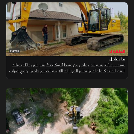
الحلقة 3
01:27:55
نداء عاجل
تستجيب عائلة رينيه لنداء عاجل من وسط ألاسكا حيث تعثر على عائلة تمتلك
البنية التحتية كاملة لكنها تفتقر للمهارات اللازمة لتحقيق حلمها، ومع اقتراب
درجات حرارة تحت الصفر يتعين على آل رينيه مساعدتهم