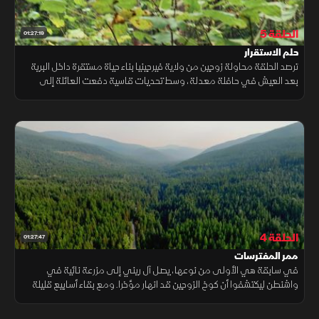
الحلقة 5
01:27:19
حلم الاستقرار
ترصد الحلقة محاولة زوجين من ولاية فيرجينيا بناء حياة مستقرة داخل البرية
بعد العيش في حافلة معدلة، وسط تحديات قاسية دفعت العائلة إلى
إبعاد ابنهما مؤقتاً أملاً في مستقبل أفضل.
الحلقة 4
01:27:47
ممر المفترسات
في سابقة هي الأولى من نوعها، يصل آل ريني إلى مزرعة نائية في
واشنطن ليكتشفوا أن كوخ الزوجين قد انهار مؤخرا. ومع بقاء أسابيع قليلة
على حلول فصل الشتاء، وعلى أرض تُعرف بخطورة ما يسمى بـ"ممر
المفترسات"