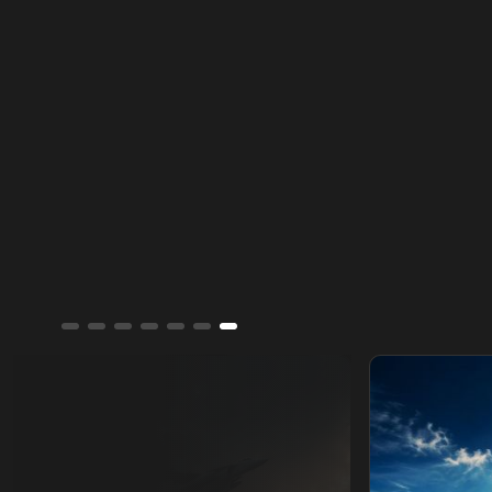
ي
شارل ديغول.. عملاق البحر