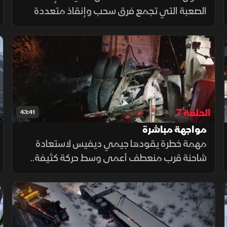
الصعبة التي تجمع فرق سحب وإنقاذ متعددة
بين الطرق السريعة والمجاري المائية. يتعاون
جون وآندي مع كوكويهالا تاوينغ لاستعادة حاوية
شحن محملة بالبضائع.
الحلقة 7
43:41
مواجهة مباشرة
مهمة خطرة يقودها جيمي ديفيس لاستعادة
شاحنة قرب منعطف أعمى وسط حركة كثيفة..
وفي ريفيلستوك، يتعامل فريق ريلابِل مع
مقطورة مشوهة.. تحديات تكشف مهارة تحت
الضغط