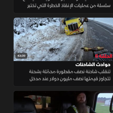
سلسلة من عمليات الإنقاذ الخطرة التي تختبر
مهارات السائقين الجدد والمخضرمين على حد
سواء. ويقود الوافد الجديد أولى مهامه الكبرى
باستخدام شاحنته الثقيلة الجديدة.
الحلقة 6
43:39
حوادث الشاحنات
تنقلب شاحنة نصف مقطورة محمّلة بشحنة
تتجاوز قيمتها نصف مليون دولار عند مدخل
منطقة فحص المكابح المزدحمة في زوبكيوس،
ما يسبب حالة طوارئ، حيث تتدخل فرق الإنقاذ
لإعادة فتح الطريق