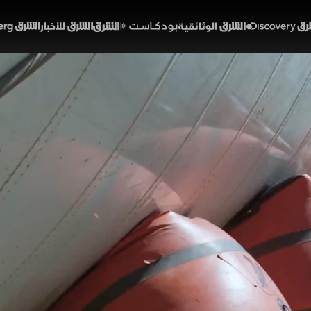
Discover
الشرق الوثائقية
الشرق بودكاست
الشرق للأخبار
الشرق Bloomberg
ات في أزمة
وم
لسريع عبر الجحيم
الحلقة 12
ات الإنقاذ تحديات معقدة تضع المشغل المبتدئ جاس أمام 
س لرفع شاحنة نصف مقطورة انقلبت رأساً على عقب بواسطة 
 السكك الحديدية "هِركيولِس"، وفي مهمة أخرى يسابق روب 
ادة طاقمها للعمل.
والهندسة ديسكفري