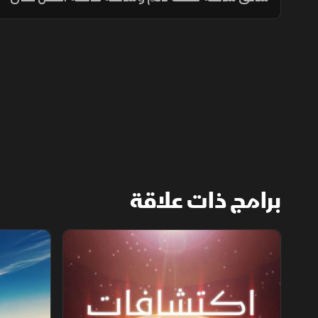
طريق سنوشيد هيل، بينما يحاول جون دودز إزالة
حادث ثانوي على تل عالي وسط ظروف جوية
صعبة.
برامج ذات علاقة
اكتشافات الماضي والمستقبل
طائرات الرك‫