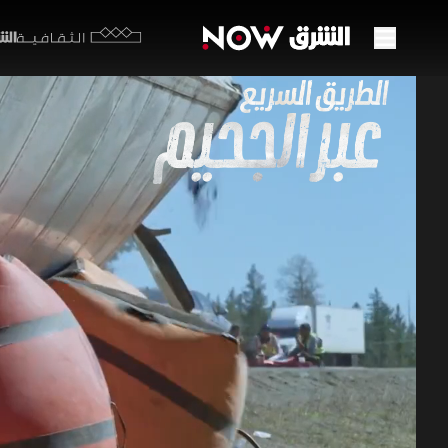
الشرق y
الثقافية
شاحن
42:51
عل
الطريق ا
تواجه عملي
جيمي ديفي
بدعم رافعة
مقلوبة لإع
برامج العلوم 