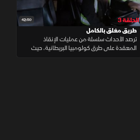
الحلقة 3
42:50
طريق مغلق بالكامل
ترصد الأحداث سلسلة من عمليات الإنقاذ
المعقدة على طرق كولومبيا البريطانية، حيث
تنحرف شاحنة أخشاب أثناء محاولة تفادي حيوان
موظ لتجد نفسها مدفونة تحت حمولتها داخل
خندق.