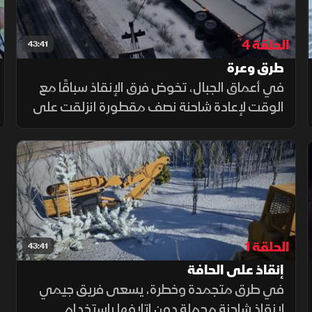
الحلقة 4
43:41
طرق وعرة
في أعماق الجبال، تخوض فرق الإنقاذ سباقًا مع
الوقت لإعادة شاحنة نصف مقطورة انزلقت على
الطريق السريع 1، بينما يقود جون دودز فريقًا
جديدًا للتعامل مع مقطورة ممزقة على طريق
كوكويالا وسط تحديات قاسية
الحلقة 1
43:41
إنقاذ على الحافة
في طرق متجمدة وخطرة، يسعى فريق جيمي
لإنقاذ شاحنة محملة دون إتلافها باستخدام