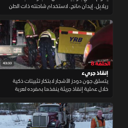
ريلابِل، إيدان مانج، لاستخدام شاحنته ذات الطن
الواحد لإزالة جرار يسد مدخل كووك إلى ميريت،
ثم يتولى دالن إزالة المقطورة بتدميرها بمساعدة
حفارة خردة.
الحلقة 8
43:33
إنقاذ جريء
يتسلق جون دودز الأشجار لابتكار تثبيتات ذكية
خلال عملية إنقاذ جريئة ينفذها بمفرده لعربة
تخييم على حافة نهر قرب كيلونا. ويظهر جيمي
ديفيس في فعالية "Tow Truck Toy Run"
بمشاركة آلـ"سانتا كوايرينغ"