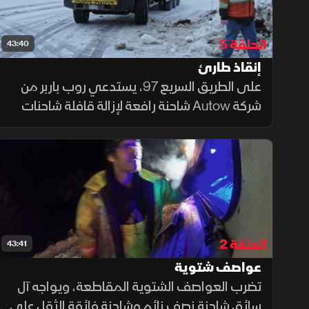
الحلقة 5
43:40
إنقاذ طارئ
على الطريق السريع 97، يستدعي روب باربر من
شركة Autow شاحنة رافعة لإزالة قافلة شاحنات
B-train متأرجحة على خزانات الوقود. وفي
مهمة أخرى، يستدعى آل كويرينغ وأبناؤه من
قبل وجه مألوف لإنقاذ حفّارة عالقة
الحلقة 2
43:41
عواصف شتوية
تضرب العواصف الشتوية المقاطعة، ويواجه آل
سائق شاحنة نصف نائم وشاحنة فائقة الثقل على