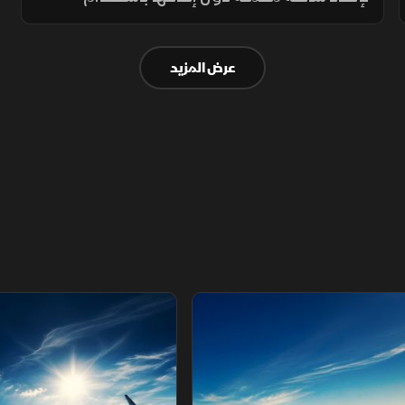
تقنيات دقيقة، بينما يواجه روب تحدياً آخر داخل
الغابة لإعادة حفارة مقلوبة وسط ظروف صعبة
عرض المزيد
ومساحة محدودة.
اب المحطمة للأرقام القياسية
طائرات الاستعراض ‫الجوي الفرنس