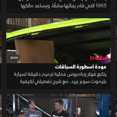
1965 التي قام ببنائها سابقًا، ويساعد مالكها
الجديد على جعلها أكثر ملاءمة للاستخدام على
الطرق. يقوم الفريق بتحويلها إلى نظام توجيه
معزز (باور ستيرنج)
الحلقة 11
21:01
عودة أسطورة السباقات
يتابع فولر وبامبوس عملية ترميم دقيقة لسيارة
بليموث سوبر بيرد، مع شرح تفصيلي لكيفية
تنفيذ سقف داخلي مطابق للمواصفات الأصلية،
وتركيب سقف الفينيل المصنعي لهذه السيارة
الكلاسيكية النادرة الخاصة بالسباقات