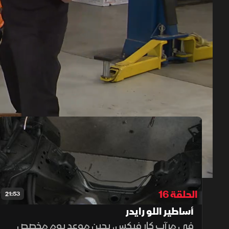
حلقات الموسم 10
1x
auto
الحلقة 16
21:53
أساطير اللو رايدر
في مرآب كار فيكس، يحين موعد يوم مخصص