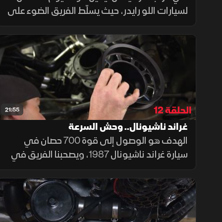
لسيارات اللو رايدر، حيث يسلّط الفريق الضوء على
هذا الأسلوب الفريد من السيارات المعدّلة،
يبدأون بشرح عملي يوضح مدى سهولة استبدال
محرك Olds 307 الأصلي بمحرك 305
الحلقة 12
21:55
غراند ناشيونال.. وحش السرعة
الهدف هو الوصول إلى قوة 700 حصان في
سيارة غراند ناشيونال 1987، ويصحبنا الفريق في
شرح تفصيلي لكيفية تطوير التيربو ومجمع
السحب وهيكل الخانق والمزيد لتحويل السيارة
لنسخة فائقة السرعة من الغراند ناشيونال