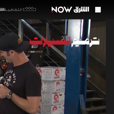
الشرق y
الثقافية
إحياء
21:48
من
ترميم ا
المحرك وفح
بلمسات نها
للعودة إلى
برامج السيارا