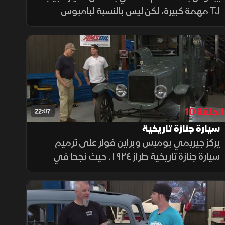
TJ مهمة كبيرة، لكن ليس بالنسبة لبامبوس
وفولر. سيقومان بلحام هيكل جديد، وإضافة
أنابيب مربعة، ثم تركيب مصدّات لتمكين هذه
الجيب من خوض أي نوع من الطرق الوعرة
الحلقة 10
22:07
سيارة جنازة تاريخية
يركز جيريمي بومبس وبراين فولر على ترميم
سيارة جنازة تاريخية طراز ١٩٢٤، حيث نجحا في
إحياء محركها الكلاسيكي وتعديل نظام إشعاله،
بالتزامن مع تجهيز سيارة فورمولا فورد وتحديث
نظام تعليقها الخلفي.