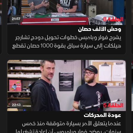
الحلقة 8
21:57
وحش الألف حصان
يشرح فولر وبامبس خطوات تحويل دودج تشارجر
هيلكات إلى سيارة سباق بقوة 1000 حصان تقطع
الربع ميل في 10 ثوانٍ. ويتناولان تعديلات
المحرك، ونظام الوقود، وتحسينات الأداء والثبات
اللازمة للتعديل.
الحلقة 5
22:13
عودة المحركات
عندما يتعلق الأمر بسيارة متوقفة منذ خمس
سنوات، يوضح فولر وبامبوس أن إعادة تشغيلها