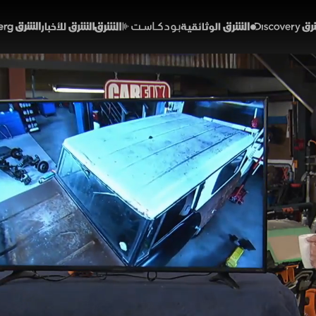
Discover
الشرق الوثائقية
الشرق بودكاست
الشرق للأخبار
الشرق Bloomberg
 قوة سكاوت
وعات
لسيارات
الحلقة 15
ص مكوناته الداخلية بدقة، ثم استبدال الأجزاء المتآكلة وتج
ئية مميزة. وفي ختام العمل، يُعاد تركيب المحرك داخل الهي
 الطريق
ت ديسكفري