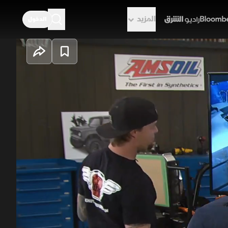
المزيد
الدخول
راديو الشرق
يواصل الفريق مشروع ترميم سيارة إنترناشيونال سكاوت بإعادة بناء محرك LS بالكامل. تبدأ المهمة بتفكيك
ديده وفق أعلى المعايير، قبل طلائه
كل، لتستعيد السيارة قوتها استعدادا