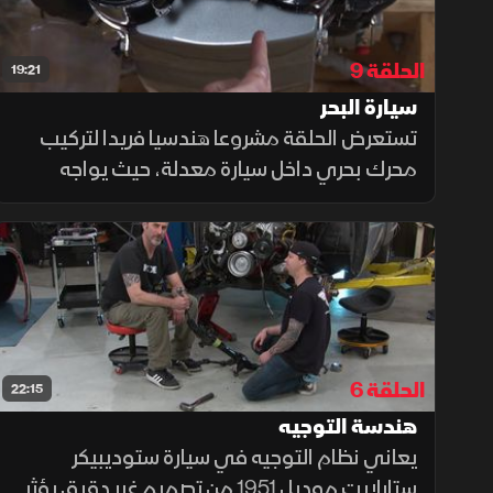
الحلقة 9
19:21
سيارة البحر
تستعرض الحلقة مشروعا هندسيا فريدا لتركيب
محرك بحري داخل سيارة معدلة، حيث يواجه
الفريق تحديات التبريد ونقل الحركة والتآكل الناتج
عن المياه المالحة وسط إصلاحات معقدة
واختبارات دقيقة لمعرفة حدود الابتكار
الحلقة 6
22:15
هندسة التوجيه
يعاني نظام التوجيه في سيارة ستوديبيكر
ستارلايت موديل 1951 من تصميم غير دقيق يؤثر