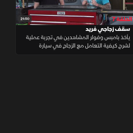
الحلقة 7
21:50
سقف زجاجي فريد
يأخذ بامبس وفولر المشاهدين في تجربة عملية
لشرح كيفية التعامل مع الزجاج في سيارة
هدسون موديل 1935، حيث يوضحان أن تركيب
النوافذ الجانبية يعد مهمة مباشرة نسبيًا، لكنها
تتطلب دقة في القياس والتركيب