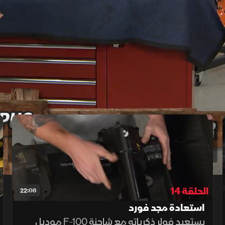
‫يا رجل، نسيت‬
‫كم كانت مهترئة بفعل الصدأ...‬
الحلقة 14
22:08
استعادة مجد فورد
يستعيد فولر ذكرياته مع شاحنة F-100 موديل