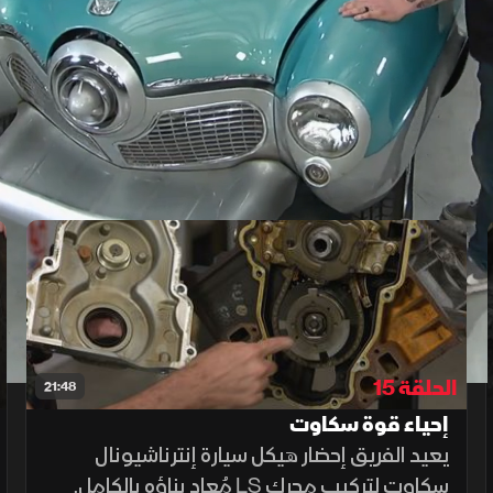
‫لأن هناك كثيراً من الأشياء السيئة‬
‫تحت غطاء المحرك، وسنريكم إياها‬
الحلقة 15
21:48
إحياء قوة سكاوت
يعيد الفريق إحضار هيكل سيارة إنترناشيونال
سكاوت لتركيب محرك LS مُعاد بناؤه بالكامل.