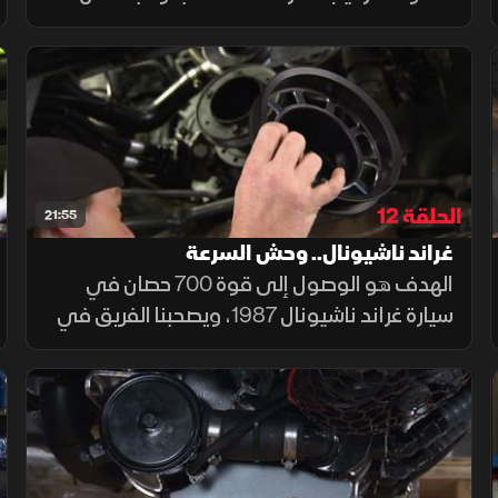
يقومون بتفكيك المحرك وصولا إلى المكابس،
ويجرون له عملية إعادة تأهيل شاملة ودقيقة، مع
طلاء متناسق يمنحه مظهرا متكاملا
الحلقة 12
21:55
غراند ناشيونال.. وحش السرعة
الهدف هو الوصول إلى قوة 700 حصان في
سيارة غراند ناشيونال 1987، ويصحبنا الفريق في
شرح تفصيلي لكيفية تطوير التيربو ومجمع
السحب وهيكل الخانق والمزيد لتحويل السيارة
لنسخة فائقة السرعة من الغراند ناشيونال