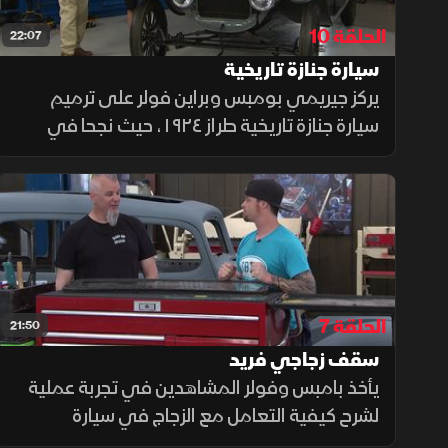
الحلقة 10
22:07
سيارة جنازة تاريخية
يركز جيريمي بومبس وبراين فولر على ترميم
سيارة جنازة تاريخية طراز ١٩٢٤، حيث نجحا في
إحياء محركها الكلاسيكي وتعديل نظام إشعاله،
بالتزامن مع تجهيز سيارة فورمولا فورد وتحديث
نظام تعليقها الخلفي.
الحلقة 7
21:50
سقف زجاجي فريد
يأخذ بامبس وفولر المشاهدين في تجربة عملية
لشرح كيفية التعامل مع الزجاج في سيارة
هدسون موديل 1935، حيث يوضحان أن تركيب