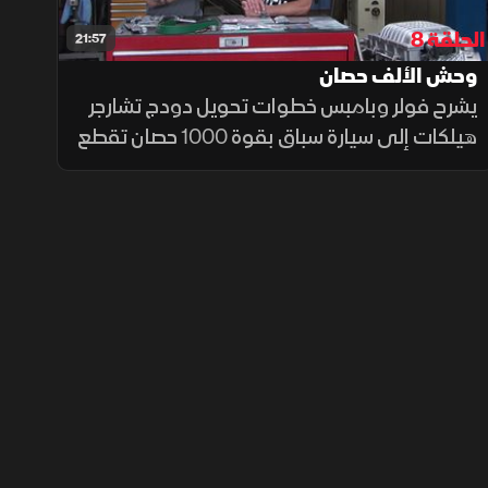
الحلقة 8
21:57
وحش الألف حصان
يشرح فولر وبامبس خطوات تحويل دودج تشارجر
هيلكات إلى سيارة سباق بقوة 1000 حصان تقطع
الربع ميل في 10 ثوانٍ. ويتناولان تعديلات
المحرك، ونظام الوقود، وتحسينات الأداء والثبات
اللازمة للتعديل.