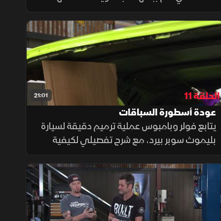
الجديد على جعلها أكثر ملاءمة للاستخدام على
الطرق. يقوم الفريق بتحويلها إلى نظام توجيه
معزز (باور ستيرنج)
الحلقة 11
21:01
عودة أسطورة السباقات
يتابع فولر وبامبوس عملية ترميم دقيقة لسيارة
بليموث سوبر بيرد، مع شرح تفصيلي لكيفية
تنفيذ سقف داخلي مطابق للمواصفات الأصلية،
وتركيب سقف الفينيل المصنعي لهذه السيارة
الكلاسيكية النادرة الخاصة بالسباقات