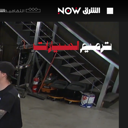
الشرق y
الثقافية
هندسة
22:15
من
ترميم ا
تتناول الح
القيادة وا
وأهمية الزو
برامج السيارا