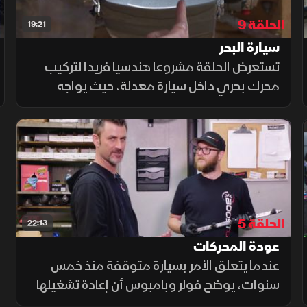
الحلقة 9
19:21
سيارة البحر
تستعرض الحلقة مشروعا هندسيا فريدا لتركيب
محرك بحري داخل سيارة معدلة، حيث يواجه
الفريق تحديات التبريد ونقل الحركة والتآكل الناتج
عن المياه المالحة وسط إصلاحات معقدة
واختبارات دقيقة لمعرفة حدود الابتكار
الحلقة 5
22:13
عودة المحركات
عندما يتعلق الأمر بسيارة متوقفة منذ خمس
سنوات، يوضح فولر وبامبوس أن إعادة تشغيلها
تتطلب المرور على مجموعة من الأنظمة