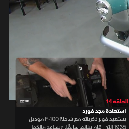
00:12
/
22:16
الحلقة 14
22:08
استعادة مجد فورد
يستعيد فولر ذكرياته مع شاحنة F-100 موديل
1965 التي قام ببنائها سابقًا، ويساعد مالكها