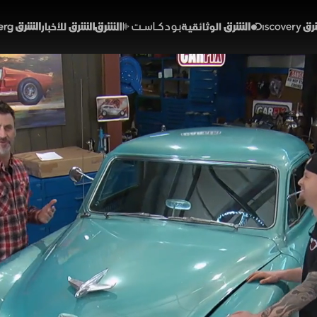
Discover
الشرق الوثائقية
الشرق بودكاست
الشرق للأخبار
الشرق Bloomberg
 التوجيه
وعات
لسيارات
الحلقة 6
لقة مشكلة في نظام التوجيه بسيارة ستوديبيكر ستارلايت، حي
لتحكم. ويعمل الفريق على تفكيك النظام وفحص مكوناته، م
ايا الصحيحة في تحسين الثبات والاستجابة أثناء القيادة.
ت ديسكفري