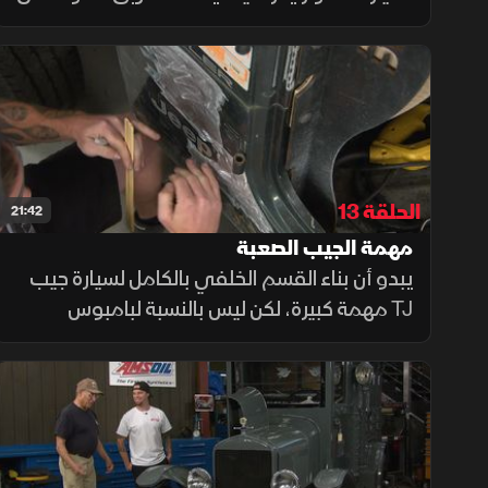
هذا الأسلوب الفريد من السيارات المعدّلة،
يبدأون بشرح عملي يوضح مدى سهولة استبدال
محرك Olds 307 الأصلي بمحرك 305
الحلقة 13
21:42
مهمة الجيب الصعبة
يبدو أن بناء القسم الخلفي بالكامل لسيارة جيب
TJ مهمة كبيرة، لكن ليس بالنسبة لبامبوس
وفولر. سيقومان بلحام هيكل جديد، وإضافة
أنابيب مربعة، ثم تركيب مصدّات لتمكين هذه
الجيب من خوض أي نوع من الطرق الوعرة