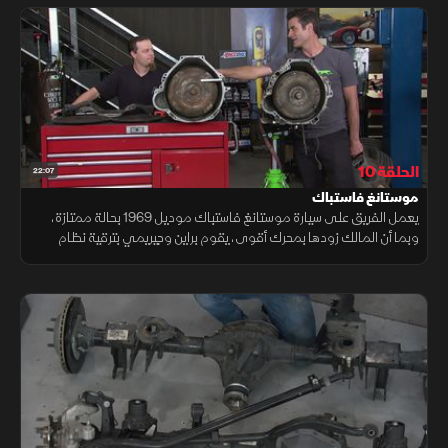
الحلقة 10
22:07
موستانغ فاستباك
يعمل الفريق على سيارة موستانغ فاستباك موديل 1969 بحالة ممتازة،
وبما أن المالك زودها بمحرك أقوى، يقوم براين وجيريمي بترقية نظام
الدفع الخلفي بوحدة Posi، وتحسين ناقل الحركة لإضافة سرعات جديدة.