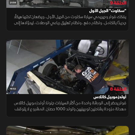
الحلقة 9
21:59
"سكاوت" الجيل الأول
يفكك فولر وجيريمي سيارة سكاوت من الجيل الأول، ويضعان تحتها هيكلًا
جديدًا بالكامل، ونظام دفع، ونظام تعليق رباعي الوصلات، ليحوّلاها إلى
وحش مخصص للطرق الوعرة.
الحلقة 8
19:52
أولدزموبيل كاتلاس
فولر يحضر إلى الورشة واحدة من أكثر السيارات جنونا: أولدزموبيل كاتلاس
معدلة مزودة بشاحنين توربينيين وتولد 1000 حصان. المشروع لا يتوقف
عند الأداء، بل يشمل أعمال تصنيع للهيكل الخارجي وتصميم مقصورة داخلية