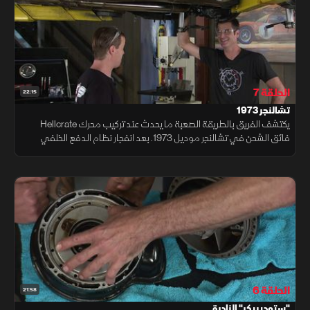
الحلقة 7
22:15
تشالنجر 1973
يكتشف الفريق بالطريقة الصعبة ما يحدث عند تركيب محرك Hellcrate
فائق الشحن في تشالنجر موديل 1973. بعد انفجار نظام الدفع الخلفي
الأصلي، ويقومون باستبداله بوحدة مطورة مع نسب تروس مناسبة.
الحلقة 6
21:58
"ستوديبيكر" النادرة