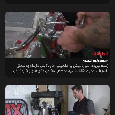
مهيأة لمحرك LS القوي. تعديل يجمع بين الطابع الكلاسيكي والأداء
الحديث
الحلقة 13
22:12
شيفروليه الأحلام
يُحضر جيريمي سيارة شيفروليه كلاسيكية مزودة بكل ما يحلم به عشاق
السيارات: محرك LSX، شاسيه مخصص، وشاحن فائق (سوبرتشارجر). لكن
التحدي الأكبر هو رغبة المالك في تركيب إطارات ضخمة أسفل السيارة