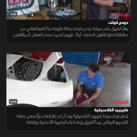
الحلقة 12
21:56
دودج كولت
يعثر الفريق على سيارة دودج كولت بحالة نظيفة جدًا لكنها تعاني من
مشكلة تمنع تشغيل المحرك. أولاً، عليهم تحديد مصدر العطل، ثم ينتقلون
إلى تنفيذ بعض التعديلات والإصلاحات تحت غطاء المحرك.
الحلقة 11
21:08
فايربيرد الكلاسيكية
يُحضر فولر سيارة فايربيرد الكلاسيكية بعد أن تم طلاؤها حديثًا وهي جاهزة
للتجميع النهائي. يبدأ الفريق بإعادة بناء الواجهة الأمامية وإضافة
الملصقات الأصلية المطابقة لفترة السيارة.