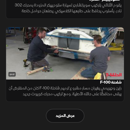
يقوم الثنائي بتركيب سوبرتشارجر لسيارة ستوديبيكر المزودة بمحرك 302
نادر، بأسلوب يحافظ على طابعها الكلاسيكي. يصنعان حوامل خاصة
لملحقاته، وينهيان المشروع بنظام حقن وقود إلكتروني مخفي.
الحلقة 5
21:17
شاحنة F-100
راين وجيريمي يغيران مسار مشروع ترميم شاحنة F-100 كان من المفترض أن
يبقى محافظًا على حالته الأصلية. ومع تركيب محرك كويوت جديد
وسوبرتشارجر تحت الغطاء، أصبح المشروع يتجه نحو لمسات تعديل أكثر
تخصيصًا.
عرض المزيد