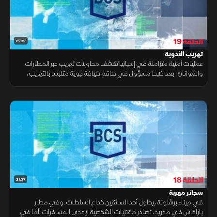
الحلقة 19
22:12
تهريب الأدوية
عمليات أمنية متزامنة في إسبانيا تكشف محاولات تهريب عبر المطارات
والموانئ، بعد ضبط مسؤول في طاقم ضيافة جوية متلبسا بالتهريب،
والاشتباه ببضائع داخل حاويات، والعثور على أدوية بكميات كبيرة.
الحلقة 18
21:37
سجائر مهربة
في ميناء برشلونة، يحاول أحد السائقين خداع السلطات. وفي مطار
باراخاس في مدريد، تصادر مقتنيات الشخصية لإحدى المسافرات. أما في