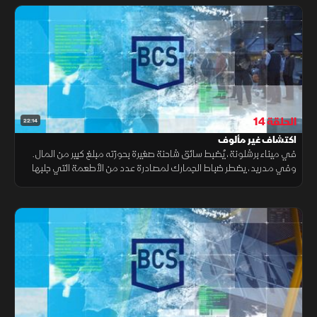
الحلقة 14
22:14
اكتشاف غير مألوف
في ميناء برشلونة، يُضبط سائق شاحنة صغيرة بحوزته مبلغ كبير من المال.
وفي مدريد، يضطر ضباط الجمارك لمصادرة عدد من الأطعمة التي جلبها
مسافر من الصين. أما في مطار برشلونة، فيصادف الضباط اكتشافا غير
مألوف.