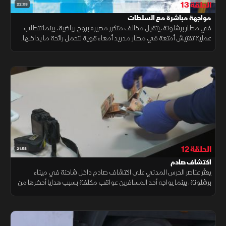
الحلقة 13
22:03
مواجهة مباشرة مع السلطات
في مطار برشلونة، يتقبل مخالف متكرر مصيره بروح رياضية، بينما تتطلب
عملية تفتيش أمتعة في مطار مدريد أمعاء قوية لتحمل رائحة ما بداخلها.
كما قد تتسبب مشتريات أحد المسافرين الرخيصة في خسائر مالية له.
الحلقة 12
21:58
اكتشاف صادم
يعثر عناصر الحرس المدني على اكتشاف صادم داخل شاحنة في ميناء
برشلونة، بينما يواجه أحد المسافرين عواقب مكلفة بسبب هدايا أحضرها من
بلده، في وقت يضبط فيه فريق لا لينيا بضائع مهربة مخبأة مع مشتبه به.