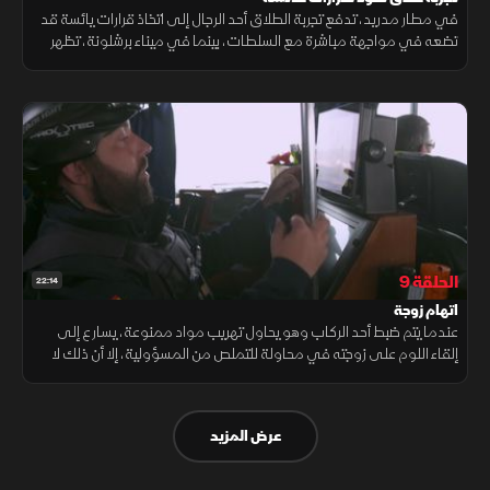
في مطار مدريد، تدفع تجربة الطلاق أحد الرجال إلى اتخاذ قرارات يائسة قد
تضعه في مواجهة مباشرة مع السلطات، بينما في ميناء برشلونة، تظهر
الشرطة المدنية صرامة واضحة، إذ لا تتسامح إطلاقا مع أي تقصير.
الحلقة 9
22:14
اتهام زوجة
عندما يتم ضبط أحد الركاب وهو يحاول تهريب مواد ممنوعة، يسارع إلى
إلقاء اللوم على زوجته في محاولة للتملص من المسؤولية، إلا أن ذلك لا
يمنع السلطات من المضي قدما في التحقيق لكشف الحقيقة كاملة.
عرض المزيد