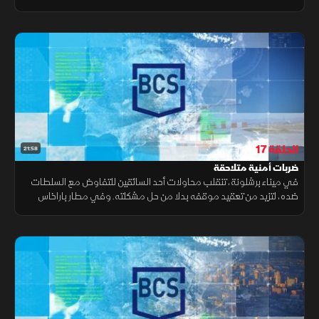
مطار إل برات ببرشلونة، يثير سلوك أحد الركاب شكوك عناصر الحرس المدني
الحلقة 17
21:58
ضربات أمنية متلاحقة
في ميناء برشلونة، تنقلب محاولات أحد السائقين للتفاوض مع السلطات
ضده، لتزيد من تعقيد موقفه بدلا من حل مشكلته. وفي مطار باراخاس
بمدريد، يعثر المفتشون على مواد غذائية محظورة بحوزة أحد المسافرين