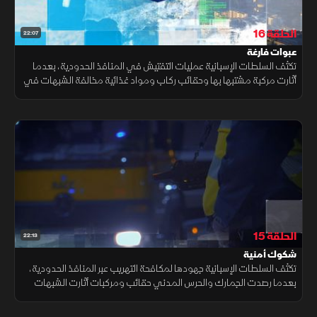
الحلقة 16
22:07
عبوات فارغة
تكثف السلطات الإسبانية عمليات التفتيش في المنافذ الحدودية، بعدما
أثارت مركبة مشتبها بها وحقائب ركاب ومواد غذائية مخالفة الشبهات في
ميناء برشلونة ومطاري باراخاس وإل برات وميناء الجزيرة الخضراء
الحلقة 15
22:13
شكوك أمنية
تكثف السلطات الإسبانية جهودها لمكافحة التهريب عبر المنافذ الحدودية،
بعدما رصدت الجمارك والحرس المدني حقائب ومركبات أثارت الشبهات
في مطار باراخاس وميناء برشلونة ومعبر لا لينيا، وسط عمليات تفتيش