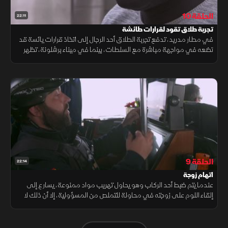
الحلقة 10
22:11
تجربة طلاق تقود لقرارات طائشة
في مطار مدريد، تدفع تجربة الطلاق أحد الرجال إلى اتخاذ قرارات يائسة قد
تضعه في مواجهة مباشرة مع السلطات، بينما في ميناء برشلونة، تظهر
الشرطة المدنية صرامة واضحة، إذ لا تتسامح إطلاقا مع أي تقصير.
الحلقة 9
22:14
اتهام زوجة
عندما يتم ضبط أحد الركاب وهو يحاول تهريب مواد ممنوعة، يسارع إلى
إلقاء اللوم على زوجته في محاولة للتملص من المسؤولية، إلا أن ذلك لا
يمنع السلطات من المضي قدما في التحقيق لكشف الحقيقة كاملة.