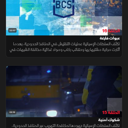
الحلقة 16
22:07
عبوات فارغة
تكثف السلطات الإسبانية عمليات التفتيش في المنافذ الحدودية، بعدما
أثارت مركبة مشتبها بها وحقائب ركاب ومواد غذائية مخالفة الشبهات في
ميناء برشلونة ومطاري باراخاس وإل برات وميناء الجزيرة الخضراء
الحلقة 15
22:13
شكوك أمنية
تكثف السلطات الإسبانية جهودها لمكافحة التهريب عبر المنافذ الحدودية،