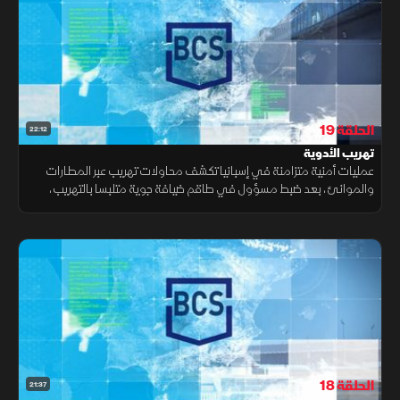
الحلقة 19
22:12
تهريب الأدوية
عمليات أمنية متزامنة في إسبانيا تكشف محاولات تهريب عبر المطارات
والموانئ، بعد ضبط مسؤول في طاقم ضيافة جوية متلبسا بالتهريب،
والاشتباه ببضائع داخل حاويات، والعثور على أدوية بكميات كبيرة.
الحلقة 18
21:37