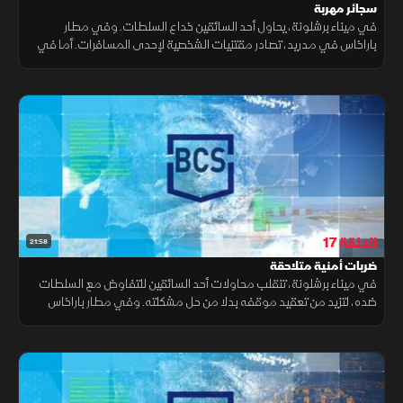
سجائر مهربة
في ميناء برشلونة، يحاول أحد السائقين خداع السلطات. وفي مطار
باراخاس في مدريد، تصادر مقتنيات الشخصية لإحدى المسافرات. أما في
مطار إل برات ببرشلونة، يثير سلوك أحد الركاب شكوك عناصر الحرس المدني
الحلقة 17
21:58
ضربات أمنية متلاحقة
في ميناء برشلونة، تنقلب محاولات أحد السائقين للتفاوض مع السلطات
ضده، لتزيد من تعقيد موقفه بدلا من حل مشكلته. وفي مطار باراخاس
بمدريد، يعثر المفتشون على مواد غذائية محظورة بحوزة أحد المسافرين