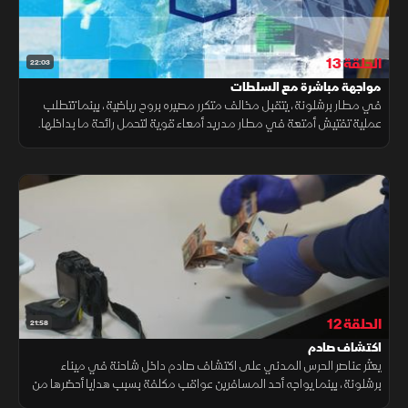
الحلقة 13
22:03
مواجهة مباشرة مع السلطات
في مطار برشلونة، يتقبل مخالف متكرر مصيره بروح رياضية، بينما تتطلب
عملية تفتيش أمتعة في مطار مدريد أمعاء قوية لتحمل رائحة ما بداخلها.
كما قد تتسبب مشتريات أحد المسافرين الرخيصة في خسائر مالية له.
الحلقة 12
21:58
اكتشاف صادم
يعثر عناصر الحرس المدني على اكتشاف صادم داخل شاحنة في ميناء
برشلونة، بينما يواجه أحد المسافرين عواقب مكلفة بسبب هدايا أحضرها من
بلده، في وقت يضبط فيه فريق لا لينيا بضائع مهربة مخبأة مع مشتبه به.