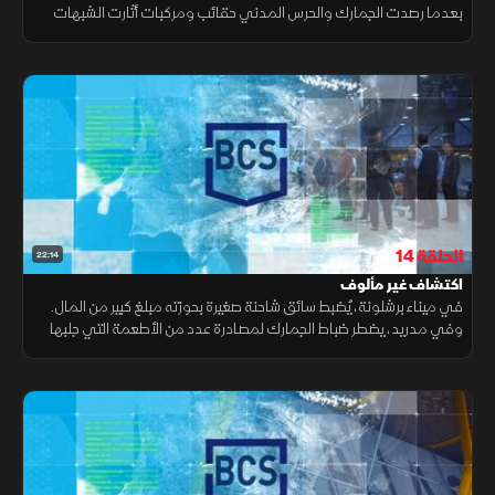
بعدما رصدت الجمارك والحرس المدني حقائب ومركبات أثارت الشبهات
في مطار باراخاس وميناء برشلونة ومعبر لا لينيا، وسط عمليات تفتيش
الحلقة 14
22:14
اكتشاف غير مألوف
في ميناء برشلونة، يُضبط سائق شاحنة صغيرة بحوزته مبلغ كبير من المال.
وفي مدريد، يضطر ضباط الجمارك لمصادرة عدد من الأطعمة التي جلبها
مسافر من الصين. أما في مطار برشلونة، فيصادف الضباط اكتشافا غير
مألوف.