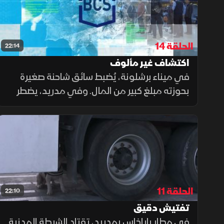
الحلقة 14
22:14
اكتشاف غير مألوف
في ميناء برشلونة، يُضبط سائق شاحنة صغيرة
بحوزته مبلغ كبير من المال. وفي مدريد، يضطر
ضباط الجمارك لمصادرة عدد من الأطعمة التي
جلبها مسافر من الصين. أما في مطار برشلونة،
فيصادف الضباط اكتشافا غير مألوف.
الحلقة 11
22:10
تفتيش دقيق
في مطار باراخاس بمدريد، تقتاد الشرطة المدنية