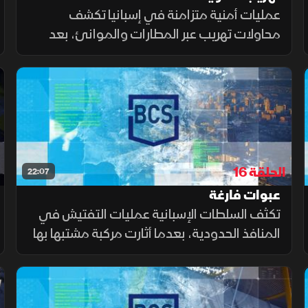
عمليات أمنية متزامنة في إسبانيا تكشف
محاولات تهريب عبر المطارات والموانئ، بعد
ضبط مسؤول في طاقم ضيافة جوية متلبسا
بالتهريب، والاشتباه ببضائع داخل حاويات، والعثور
على أدوية بكميات كبيرة.
الحلقة 16
22:07
عبوات فارغة
تكثف السلطات الإسبانية عمليات التفتيش في
المنافذ الحدودية، بعدما أثارت مركبة مشتبها بها
وحقائب ركاب ومواد غذائية مخالفة الشبهات
في ميناء برشلونة ومطاري باراخاس وإل برات
وميناء الجزيرة الخضراء