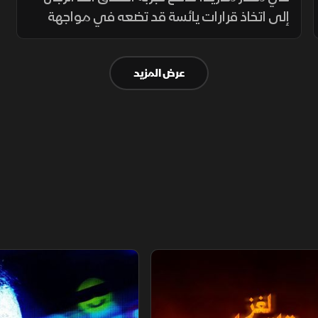
إلى اتخاذ قرارات يائسة قد تضعه في مواجهة
مباشرة مع السلطات، بينما في ميناء برشلونة،
تظهر الشرطة المدنية صرامة واضحة، إذ لا تتسامح
عرض المزيد
إطلاقا مع أي تقصير.
صدقاء
مؤثرون.. ضحايا الشهرة