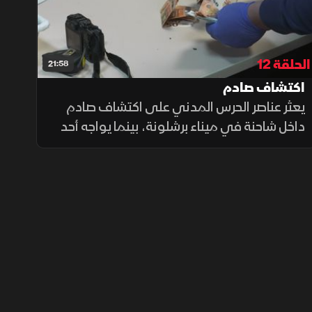
الحلقة 12
21:58
اكتشاف صادم
يعثر عناصر الحرس المدني على اكتشاف صادم
داخل شاحنة في ميناء برشلونة، بينما يواجه أحد
المسافرين عواقب مكلفة بسبب هدايا أحضرها
من بلده، في وقت يضبط فيه فريق لا لينيا بضائع
مهربة مخبأة مع مشتبه به.