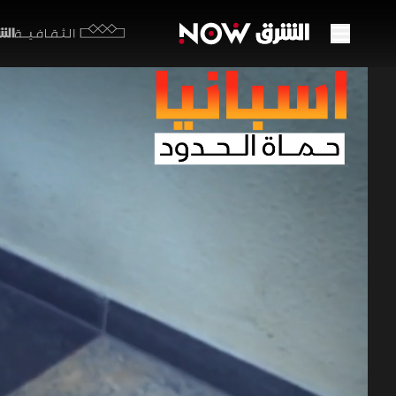
الشرق y
الثقافية
اتهام
22:14
مج
إسبانيا.
في مدريد، و
الطائرة قبل 
لأي مواد غي
الجمارك ببر
هواتف معطل
برامج الجريمة