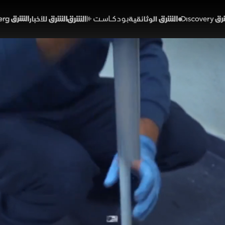
Discover
الشرق الوثائقية
الشرق بودكاست
الشرق للأخبار
الشرق Bloomberg
 زوجة
تمع
. حماة الحدود
الحلقة 9
بينما كانت إحدى الرحلات المتجهة إلى بكين، تدخل ضباط الحرس 
مغادرتها. وجاء هذا التحرك بعد أن التقط النظام الآلي فراغات مريبة
ر مصرح بها، وفور تضييق الخناق عليه، لجأ المسافر إلى إلقاء اللوم
شلونة رقابة صارمة على الشحنات الدولية؛ حيث اشتبه في طرد بر
ة".
 والغموض ديسكفري