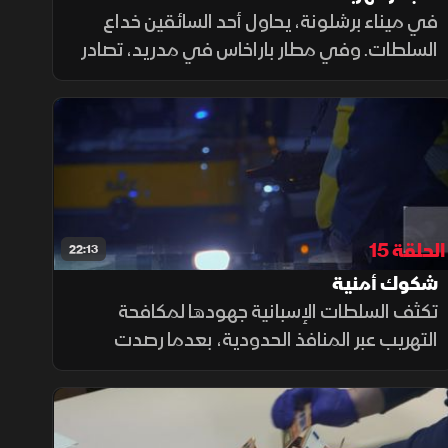
في ميناء برشلونة، يحاول أحد السائقين خداع
السلطات. وفي مطار باراخاس في مدريد، تصادر
مقتنيات الشخصية لإحدى المسافرات. أما في
مطار إل برات ببرشلونة، يثير سلوك أحد الركاب
شكوك عناصر الحرس المدني
الحلقة 15
22:13
شكوك أمنية
تكثف السلطات الإسبانية جهودها لمكافحة
التهريب عبر المنافذ الحدودية، بعدما رصدت
الجمارك والحرس المدني حقائب ومركبات أثارت
الشبهات في مطار باراخاس وميناء برشلونة
ومعبر لا لينيا، وسط عمليات تفتيش