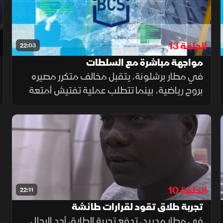
الحلقة 13
22:03
مواجهة مباشرة مع السلطات
في مطار برشلونة، يتقبل مخالف متكرر مصيره
بروح رياضية، بينما تتطلب عملية تفتيش أمتعة
في مطار مدريد أمعاء قوية لتحمل رائحة ما
بداخلها. كما قد تتسبب مشتريات أحد المسافرين
الرخيصة في خسائر مالية له.
الحلقة 10
22:11
تجربة طلاق تقود لقرارات طائشة
في مطار مدريد، تدفع تجربة الطلاق أحد الرجال