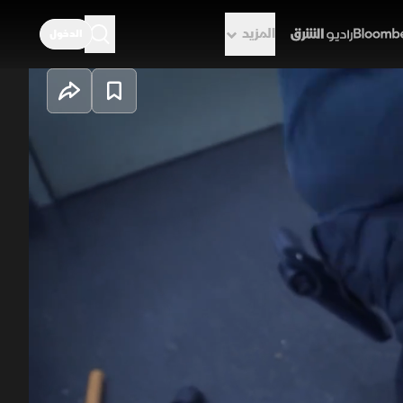
المزيد
الدخول
راديو الشرق
المدني واقتادوا مسافرا من على متن
 داخل حقيبته. وخلال مواجهته، أنكر حمله
 على زوجته، وبالتوازي، تفرض وحدة مراقبة
يدي يزعم مرسلوه أنه يحتوي على "ملحقات