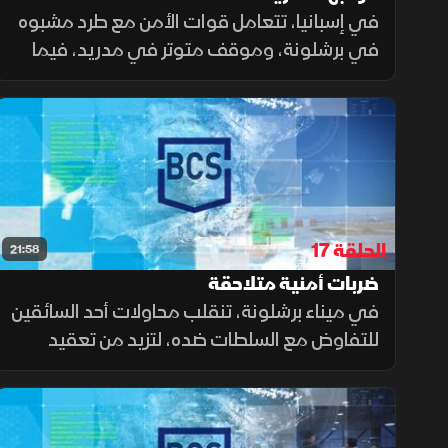
في إسبانيا، تتعامل قوات الأمن مع طرد مشبوه
في برشلونة، وموقف متوتر في مدريد، فيما
ينجح الحرس المدني في الجزيرة الخضراء بتفكيك
شبكة إجرامية متورطة في أنشطة غير قانونية.
الحلقة 17
21:58
ضربات أمنية متلاحقة
في ميناء برشلونة، تنقلب محاولات أحد السائقين
للتفاوض مع السلطات ضده، لتزيد من تعقيد
موقفه بدلا من حل مشكلته. وفي مطار باراخاس
بمدريد، يعثر المفتشون على مواد غذائية
محظورة بحوزة أحد المسافرين