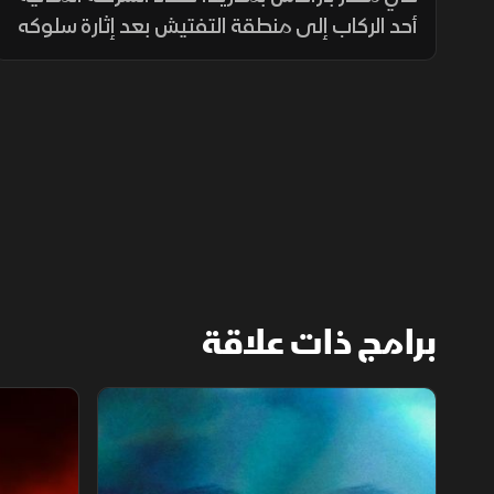
أحد الركاب إلى منطقة التفتيش بعد إثارة سلوكه
الشكوك، بينما يفاجأ أحد الركاب في برشلونة
بمحتويات حقيبته التي تثير الدهشة وتدفع إلى
مزيد من التدقيق.
برامج ذات علاقة
قضية ناتاليا.. الخيار الأخير
لغز قاتل الأ