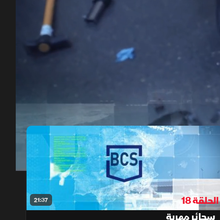
00:12
/
22:14
الحلقة 18
21:37
سجائر مهربة