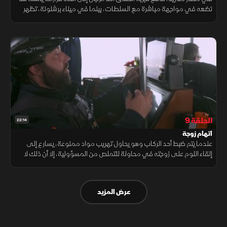
تضعه في مواجهة مباشرة مع السلطات، بينما في ميناء برشلونة، تظهر
الشرطة المدنية صرامة واضحة، إذ لا تتسامح إطلاقا مع أي تقصير.
الحلقة 9
22:14
اتهام زوجة
عندما يتم ضبط أحد الركاب وهو يحاول تهريب مواد ممنوعة، يسارع إلى
إلقاء اللوم على زوجته في محاولة للتملص من المسؤولية، إلا أن ذلك لا
يمنع السلطات من المضي قدما في التحقيق لكشف الحقيقة كاملة.
عرض المزيد