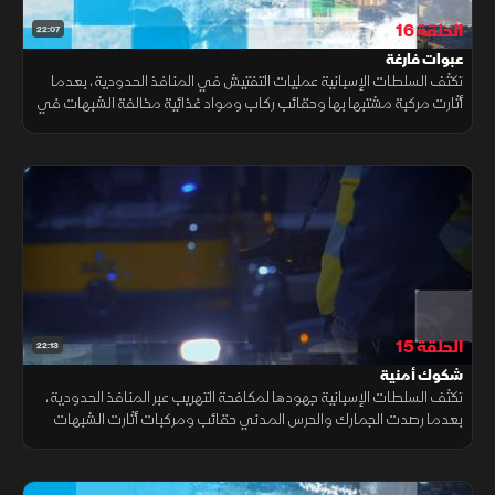
الحلقة 16
22:07
عبوات فارغة
تكثف السلطات الإسبانية عمليات التفتيش في المنافذ الحدودية، بعدما
أثارت مركبة مشتبها بها وحقائب ركاب ومواد غذائية مخالفة الشبهات في
ميناء برشلونة ومطاري باراخاس وإل برات وميناء الجزيرة الخضراء
الحلقة 15
22:13
شكوك أمنية
تكثف السلطات الإسبانية جهودها لمكافحة التهريب عبر المنافذ الحدودية،
بعدما رصدت الجمارك والحرس المدني حقائب ومركبات أثارت الشبهات
في مطار باراخاس وميناء برشلونة ومعبر لا لينيا، وسط عمليات تفتيش