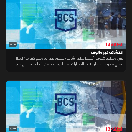
الحلقة 14
22:14
اكتشاف غير مألوف
في ميناء برشلونة، يُضبط سائق شاحنة صغيرة بحوزته مبلغ كبير من المال.
وفي مدريد، يضطر ضباط الجمارك لمصادرة عدد من الأطعمة التي جلبها
مسافر من الصين. أما في مطار برشلونة، فيصادف الضباط اكتشافا غير
مألوف.
الحلقة 13
22:03