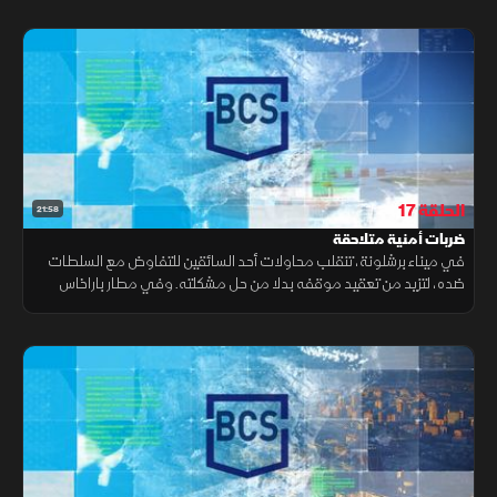
الحلقة 17
21:58
ضربات أمنية متلاحقة
في ميناء برشلونة، تنقلب محاولات أحد السائقين للتفاوض مع السلطات
ضده، لتزيد من تعقيد موقفه بدلا من حل مشكلته. وفي مطار باراخاس
بمدريد، يعثر المفتشون على مواد غذائية محظورة بحوزة أحد المسافرين