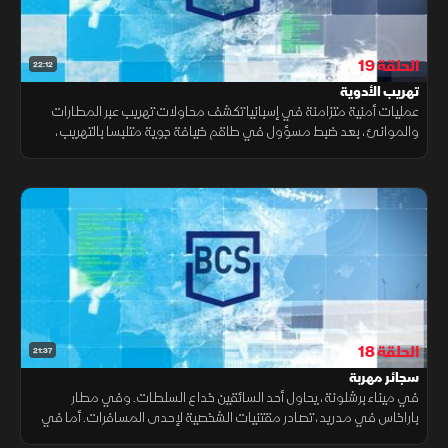
الحلقة 19
22:12
تهريب الأدوية
عمليات أمنية متزامنة في إسبانيا تكشف محاولات تهريب عبر المطارات
والموانئ، بعد ضبط مسؤول في طاقم ضيافة جوية متلبسا بالتهريب،
والاشتباه ببضائع داخل حاويات، والعثور على أدوية بكميات كبيرة.
الحلقة 18
21:37
سجائر مهربة
في ميناء برشلونة، يحاول أحد السائقين خداع السلطات. وفي مطار
باراخاس في مدريد، تصادر مقتنيات الشخصية لإحدى المسافرات. أما في
مطار إل برات ببرشلونة، يثير سلوك أحد الركاب شكوك عناصر الحرس المدني