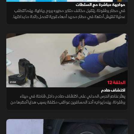
مواجهة مباشرة مع السلطات
في مطار برشلونة، يتقبل مخالف متكرر مصيره بروح رياضية، بينما تتطلب
عملية تفتيش أمتعة في مطار مدريد أمعاء قوية لتحمل رائحة ما بداخلها.
كما قد تتسبب مشتريات أحد المسافرين الرخيصة في خسائر مالية له.
الحلقة 12
21:58
اكتشاف صادم
يعثر عناصر الحرس المدني على اكتشاف صادم داخل شاحنة في ميناء
برشلونة، بينما يواجه أحد المسافرين عواقب مكلفة بسبب هدايا أحضرها من
بلده، في وقت يضبط فيه فريق لا لينيا بضائع مهربة مخبأة مع مشتبه به.