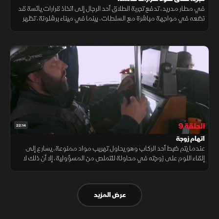
في مطار مدريد، تدفع تجربة الطلاق أحد الرجال إلى اتخاذ قرارات يائسة قد
تضعه في مواجهة مباشرة مع السلطات، بينما في ميناء برشلونة، تظهر
الشرطة المدنية صرامة واضحة، إذ لا تتسامح إطلاقا مع أي تقصير.
الحلقة 9
22:14
اتهام زوجة
عندما يتم ضبط أحد الركاب وهو يحاول تهريب مواد ممنوعة، يسارع إلى
إلقاء اللوم على زوجته في محاولة للتملص من المسؤولية، إلا أن ذلك لا
يمنع السلطات من المضي قدما في التحقيق لكشف الحقيقة كاملة.
عرض المزيد