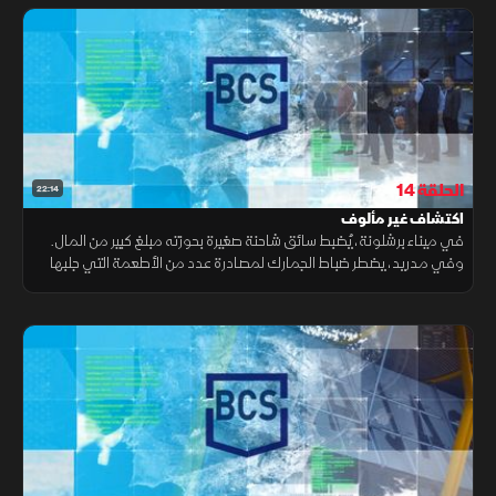
الحلقة 14
22:14
اكتشاف غير مألوف
في ميناء برشلونة، يُضبط سائق شاحنة صغيرة بحوزته مبلغ كبير من المال.
وفي مدريد، يضطر ضباط الجمارك لمصادرة عدد من الأطعمة التي جلبها
مسافر من الصين. أما في مطار برشلونة، فيصادف الضباط اكتشافا غير
مألوف.