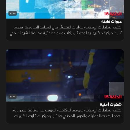
الحلقة 16
22:07
عبوات فارغة
تكثف السلطات الإسبانية عمليات التفتيش في المنافذ الحدودية، بعدما
أثارت مركبة مشتبها بها وحقائب ركاب ومواد غذائية مخالفة الشبهات في
ميناء برشلونة ومطاري باراخاس وإل برات وميناء الجزيرة الخضراء
الحلقة 15
22:13
شكوك أمنية
تكثف السلطات الإسبانية جهودها لمكافحة التهريب عبر المنافذ الحدودية،
بعدما رصدت الجمارك والحرس المدني حقائب ومركبات أثارت الشبهات
في مطار باراخاس وميناء برشلونة ومعبر لا لينيا، وسط عمليات تفتيش