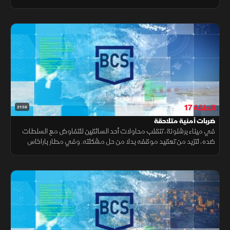
مطار إل برات ببرشلونة، يثير سلوك أحد الركاب شكوك عناصر الحرس المدني
الحلقة 17
21:58
ضربات أمنية متلاحقة
في ميناء برشلونة، تنقلب محاولات أحد السائقين للتفاوض مع السلطات
ضده، لتزيد من تعقيد موقفه بدلا من حل مشكلته. وفي مطار باراخاس
بمدريد، يعثر المفتشون على مواد غذائية محظورة بحوزة أحد المسافرين