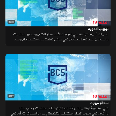
الحلقة 19
22:12
تهريب الأدوية
عمليات أمنية متزامنة في إسبانيا تكشف محاولات تهريب عبر المطارات
والموانئ، بعد ضبط مسؤول في طاقم ضيافة جوية متلبسا بالتهريب،
والاشتباه ببضائع داخل حاويات، والعثور على أدوية بكميات كبيرة.
الحلقة 18
21:37
سجائر مهربة
في ميناء برشلونة، يحاول أحد السائقين خداع السلطات. وفي مطار
باراخاس في مدريد، تصادر مقتنيات الشخصية لإحدى المسافرات. أما في