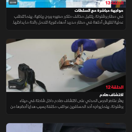
الحلقة 13
22:03
مواجهة مباشرة مع السلطات
في مطار برشلونة، يتقبل مخالف متكرر مصيره بروح رياضية، بينما تتطلب
عملية تفتيش أمتعة في مطار مدريد أمعاء قوية لتحمل رائحة ما بداخلها.
كما قد تتسبب مشتريات أحد المسافرين الرخيصة في خسائر مالية له.
الحلقة 12
21:58
اكتشاف صادم
يعثر عناصر الحرس المدني على اكتشاف صادم داخل شاحنة في ميناء
برشلونة، بينما يواجه أحد المسافرين عواقب مكلفة بسبب هدايا أحضرها من
بلده، في وقت يضبط فيه فريق لا لينيا بضائع مهربة مخبأة مع مشتبه به.