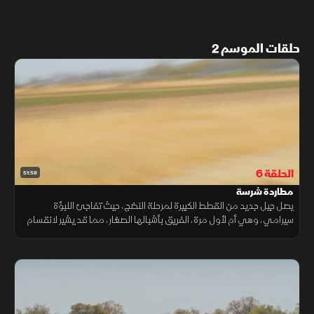
حلقات الموسم 2
الحلقة 6
51:58
مطاردة شرسة
يصل جيل جديد من القطط الكبيرة لمرحلة النضج، حيث تفاجئ اللبؤة
سيرامي، وهي أم لأول مرة، الفريق بأشبالها الصغار، مما قد يشير لانقسام
داخل القطيع. ويحين الوقت للأشبال الأكبر سنا لتحمل مسؤولياتهم.