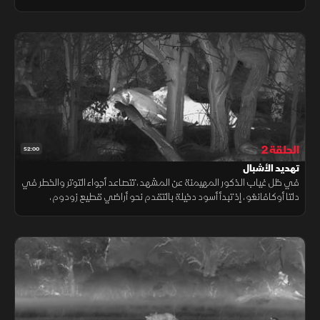
القطيع، وفي ظل هذا الوضع القاسي تكافح اللبؤات من أجل البقاء وحماية
صغارها.
الحلقة 2
52:00
تهديد الأشبال
في ظل غياب الذكور المهيمنة عن المشهد، تتصاعد أجواء التوتر والخطر في
دلتا أوكافانغو، إذ تبدأ أسود دخيلة بالتقدم نحو أراضي قطيع زودوم،
مهددة حياة أشبال صغيرة، في صراع قاس لا يرحم الضعفاء.