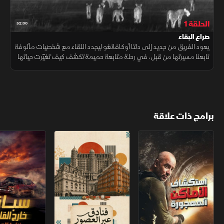
الحلقة 1
52:00
صراع البقاء
يعود الفريق من جديد إلى دلتا أوكافانغو ليجدد اللقاء مع شخصيات مألوفة
تابعنا مسيرتها من قبل، في رحلة متابعة حميمة تكشف كيف تغيّرت حياتها
مع مرور الوقت، إذ تخوض اللبؤات سباقًا يوميا مرهقا مع الجوع
برامج ذات علاقة
استكشاف الأماكن المهجورة
فنادق عبر العصور
سباق خارج القانو