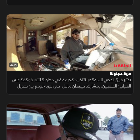
يرفع عجلاته الأمامية خلال مواجهة مباشرة مع مركبة «ليتل ريد فايرترك».
الحلقة 5
44:15
عربة مجنونة
يختبر فريق تحدي السرعة عربة تخييم قديمة في محاولة لتنفيذ وقفة على
العجلتين الخلفيتين، بمشاركة فينيغان مانتل، في تجربة تجمع بين تعديل
السيارات والمنافسة المثيرة.