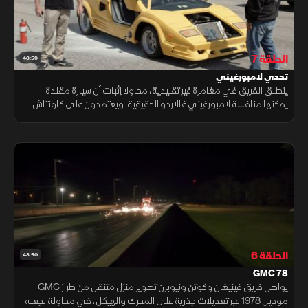
الحلقة 7
43:59
تحدي لامبورغيني
ينطلق الفريق في مغامرة غير تقليدية، محاولا إثبات أن سيارة مقلدة
يمكنها منافسة لامبورغيني غالاردو الحقيقية. ويعتمدون على كاونتاش
مقلدة مبنية على هيكل بونتياك فييرو قديم، ليعملوا على تطويرها
الحلقة 6
43:50
GMC 78
يواصل فريق فينيغان وكوتن ونيوبرن تطوير منزل متنقل من طراز GMC
موديل 1978 عبر تعديلات جذرية على المحرك والهيكل، في محاولة لجعله