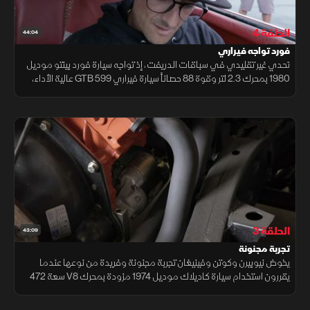
الحلقة 4
44:04
فورد تواجه فيراري
تحدي غير تقليدي في سباقات الدريفت، إذ تواجه سيارة فورد بينتو موديل
1980 بمحرك 2.3 لتر وقوة 88 حصاناً سيارة فيراري 599 GTB عالية الأداء،
لاختبار ما إذا كانت المهارة قادرة على مجاراة القوة.
الحلقة 3
43:09
تجربة مجنونة
يخوض نيوبيرن وكوتن وفينيغان تجربة مجنونة وفريدة من نوعها عندما
يقررون استخدام سيارة كاديلاك موديل 1974 مزودة بمحرك V8 سعة 472
بوصة مكعبة للمشاركة في سباق قوارب، لكن دون ماء.