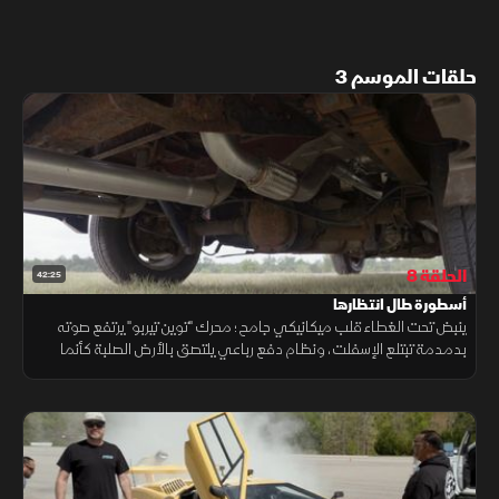
حلقات الموسم 3
الحلقة 8
42:25
أسطورة طال انتظارها
ينبض تحت الغطاء قلب ميكانيكي جامح؛ محرك "توين تيربو" يرتفع صوته
بدمدمة تبتلع الإسفلت، ونظام دفع رباعي يلتصق بالأرض الصلبة كأنما
يصارع الجاذبية، ليحيل تلك السيارة الهادئة إلى كابوس يمزق هدوء الطرقات.