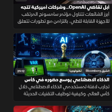
أبل تقاضي OpenAI.. وشركات أميركية تتجه
للذكاء الاصطناعي الصيني
أبرز الشائعات تتناول مؤتمر سامسونج المرتقب
للأجهزة القابلة للطي، بالتزامن مع تطورات تتعلق
بقضايا قانونية تواجه OpenAI، واتجاه شركات
أميركية متزايد للاعتماد على نماذج ذكاء
اصطناعي صينية
الشرق Bloomberg
تكنولوجيا
25:12
الذكاء الاصطناعي يوسع حضوره في كأس
العالم.. وسبيس إكس تعزز حضورها التقني
تجارب لافتة لمستخدمي الذكاء الاصطناعي خلال
كأس العالم، وكيفية توظيف التقنيات الحديثة
في متابعة البطولة. كما تتناول استحواذ سبيس
إكس على شركة متخصصة في الذكاء الاصطناعي