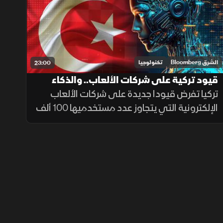
في صفقة تتجاوز 60 مليار دولار.
الشرق Bloomberg
تكنولوجيا
23:00
قيود تركية على شركات الألعاب.. والذكاء
الاصطناعي يحقق تقدما طبيا
تركيا تفرض قيودا جديدة على شركات الألعاب
الإلكترونية التي يتجاوز عدد مستخدميها 100 ألف
مستخدم، فيما يواصل الذكاء الاصطناعي تحقيق
تقدم طبي لافت بعد تفوقه في دعم وتشخيص
حالات الطوارئ داخل المستشفيات.