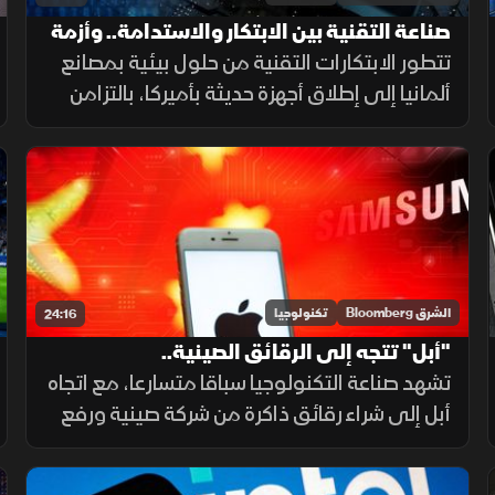
صناعة التقنية بين الابتكار والاستدامة.. وأزمة
الشرائح تضغط على الأسعار
تتطور الابتكارات التقنية من حلول بيئية بمصانع
ألمانيا إلى إطلاق أجهزة حديثة بأميركا، بالتزامن
مع حظر النظارات الذكية بنيويورك وتأثر أسعار
الحاسوب بأزمة الشرائح والذكاء الاصطناعي
عالميا.
الشرق Bloomberg
تكنولوجيا
24:16
"أبل" تتجه إلى الرقائق الصينية..
و"سامسونج" تستعد لكشف جديد
تشهد صناعة التكنولوجيا سباقا متسارعا، مع اتجاه
أبل إلى شراء رقائق ذاكرة من شركة صينية ورفع
أسعار أجهزتها، بالتزامن مع ترقب مؤتمر
سامسونج، وإعلان OpenAI تطوير أول معالج