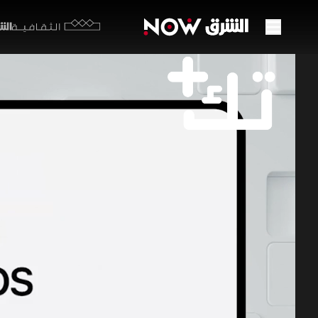
الشرق y
الثقافية
طائرا
ترك ا
13 يونيو 2026
تك +
التكاليف وتح
وما قد يترت
برامج اقتصاد ا