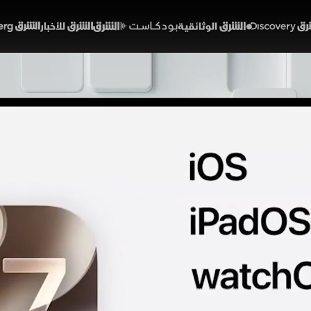
Discover
الشرق الوثائقية
الشرق بودكاست
الشرق للأخبار
الشرق Bloomberg
ت بدون طيار من الكرتون ال
لبطاريات داخل السيارات
23:49
تكنولوجيا
خلال مؤتمر المطورين WWDC، مرورًا بابتكار ياباني لطائرات ب
سين الاستدامة، وصولًا إلى تحذيرات الخبراء من مخاطر ترك البطاريا
ب عليه من أضرار ومخاطر.
لشرق
تك بلس
عبد الله السبع
أبل
اليابان