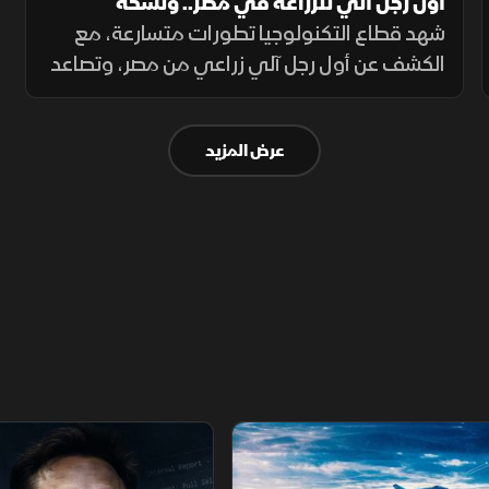
أول رجل آلي للزراعة في مصر.. ونسخة
مدفوعة من واتساب
شهد قطاع التكنولوجيا تطورات متسارعة، مع
الكشف عن أول رجل آلي زراعي من مصر، وتصاعد
الضغوط الأوروبية على هواوي وZTE، فيما
أعلنت هواوي ساعات ذكية جديدة، وكشف
عرض المزيد
واتساب عن نسخة مدفوعة بميزات إضافية.
اع
إيلون ماسك.. تجربة تيسلا