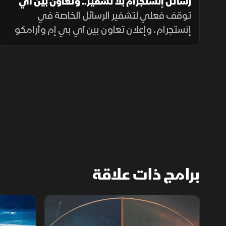
رسائل إنستجرام بلا تشفير.. وتعاون بين آي
بي إم وأرامكو لتعزيز الصناعة
توقف فعلي لتشفير الرسائل الخاصة في
إنستجرام، وإعلان تعاون بين آي بي إم وأرامكو
لدعم التحول الصناعي في السعودية، وتوقعات
بخفض أسعار الهواتف المتوسطة عبر
Snapdragon.
برامج ذات علاقة
روائع العالم.. وسائل النقل
عمالقة الدف