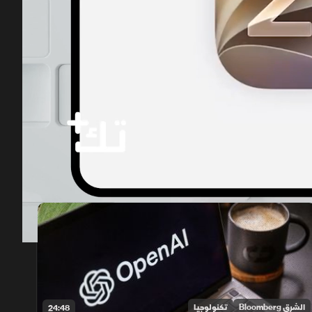
00:12
/
23:49
الشرق Bloomberg
تكنولوجيا
24:48