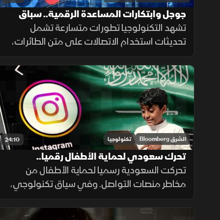
جوجل وابتكارات المساعدة الرقمية.. سباق
جديد نحو المستقبل
تشهد التكنولوجيا تطورات متسارعة تشمل
تحديثات استخدام الاتصالات على متن الطائرات،
وابتكارات لدعم ذوي الإعاقة، وتقنيات تعتمد
حركة العين، إلى جانب أدوات جديدة لتعزيز أمن
الحسابات الرقمية.
الشرق Bloomberg
تكنولوجيا
24:10
تحرك سعودي لحماية الأطفال رقميا..
وإنستجرام يغزو شاشات التلفزة
تحركت السعودية رسميا لحماية الأطفال من
مخاطر منصات التواصل. وفي سياق تكنولوجي،
أعلنت إنستجرام ربط تطبيقها بالتلفاز، بينما دخل
الرجال الآليون بقوة للمساعدة في العمليات