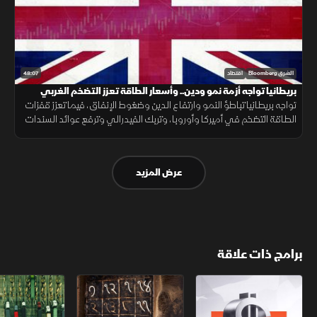
48:07
الشرق Bloomberg
اقتصاد
بريطانيا تواجه أزمة نمو ودين.. وأسعار الطاقة تعزز التضخم الغربي
تواجه بريطانيا تباطؤ النمو وارتفاع الدين وضغوط الإنفاق، فيما تعزز قفزات
الطاقة التضخم في أميركا وأوروبا، وتربك الفيدرالي وترفع عوائد السندات
وتدفع المستثمرين إلى أسواق وعملات بديلة.
عرض المزيد
برامج ذات علاقة
الأسواق الأميركية
ملحمة الأرقام
سلاسل الاستهل