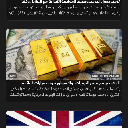
ترمب يمول الحرب.. ويصعد المواجهة التجارية مع البرازيل وكندا
ترمب يشعل معارك تجارية مع البرازيل وكندا وسط حرب إيران، والجمهوريون
يقرون 95 مليار دولار لتمويلها. ومع اقتراب الدين من 40 ترليون، يقفز البنزين
24% والنفط يلامس 100 دولار.
46:48
الشرق Bloomberg
اقتصاد
الذهب يرتفع بدعم التوترات.. والأسواق تترقب قرارات الفائدة
يتماسك الذهب قرب أعلى مستوياته مدعوما بمخاوف اتساع الصراع في
الشرق الأوسط، فيما تترقب الأسواق قرارات البنوك المركزية وسط توقعات
بإبقاء أسعار الفائدة مرتفعة لفترة أطول.