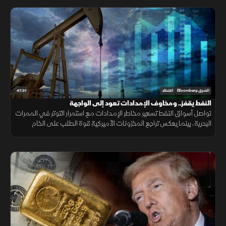
47:31
الشرق Bloomberg
اقتصاد
النفط يقفز.. ومخاوف الإمدادات تعود إلى الواجهة
تواصل أسواق النفط تسعير مخاطر الإمدادات مع استمرار التوتر في الممرات
البحرية، بينما يعكس تراجع المخزونات الأميركية قوة الطلب على الخام
والمنتجات النفطية.