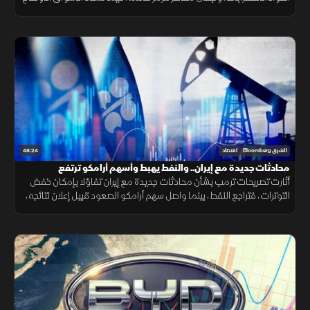
وتتوسع شركات الطيران في الشحن الجوي.
48:24
الشرق Bloomberg
اقتصاد
محادثات جديدة مع إيران.. والنفط يهبط وأسهم أرامكو ترتفع
أثارت تصريحات ترمب بشأن محادثات جديدة مع إيران تفاؤلا بإمكان خفض
التوترات، فتراجع النفط، بينما واصل سهم أرامكو الصعود قبيل إعلان نتائجه،
مع تأكيد أميركي على دعم استقرار الين.