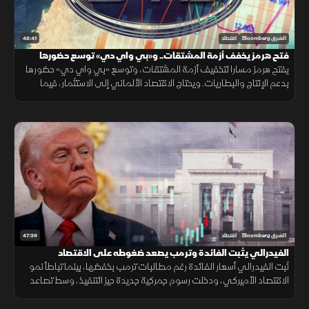
48:41
الشرق Bloomberg
اقتصاد
فتح هرمز يخفف أزمة المشتقات.. و«بي واي دي» توسع حضورها
يفتح هرمز مسارا لتخفيف أزمة المشتقات، وتوسع «بي واي دي» حضورها
بدعم الإنتاج والبطاريات. ويحتاج الاقتصاد الألماني إلى الاستثمار، فيما
تترقب العملات المشفرة السيولة والتشريعات.
47:39
الشرق Bloomberg
اقتصاد
الفيدرالي يثبت الفائدة وترمب يصعد ضغوطه على الاقتصاد
ثبت الفيدرالي أسعار الفائدة رغم مطالبات ترمب بخفضها، بينما تباطأ نمو
الاقتصاد الأميركي، ودخلت رسوم جمركية جديدة حيز التنفيذ، وسط تصاعد
التوتر مع إيران وتقلب أسعار النفط.