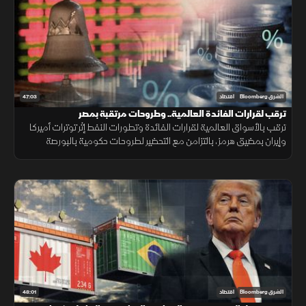
47:03
الشرق Bloomberg
اقتصاد
ترقب لقرارات الفائدة العالمية.. وطروحات مرتقبة بمصر
ترقب بالأسواق العالمية لقرارات الفائدة وتطورات النفط إثر توترات أميركا
وإيران بمضيق هرمز، بالتزامن مع التحضير لطروحات حكومية بالبورصة
المصرية واستقرار البتكوين ومتابعة أرباح التكنولوجيا.
48:01
الشرق Bloomberg
اقتصاد