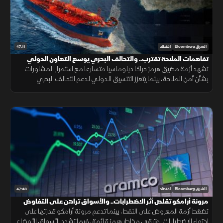
47:11
الشرق Bloomberg
اقتصاد
تفاهمات الملاحة تقترب.. والتحالف البحري يوسع التعاون الدولي
تشهد أزمة مضيق هرمز حراكا دبلوماسيا متسارعا مع استمرار المشاورات
بشأن أمن الملاحة، بينما يتعزز التنسيق الدولي لدعم التحالف البحري
الدفاعي متعدد الجنسيات لحماية الممرات البحرية وخطوط التجارة.
47:48
الشرق Bloomberg
اقتصاد
مرونة أرامكو تقلص أثر الاضطرابات.. والأسواق تراهن على التفاوض
تضغط أزمة المعروض على النفط، بينما تدعم مرونة أرامكو قدرتها على
احتواء الاضطرابات. وتبقى مخاطر هرمز قائمة، فيما تشدد الأسواق الأوضاع