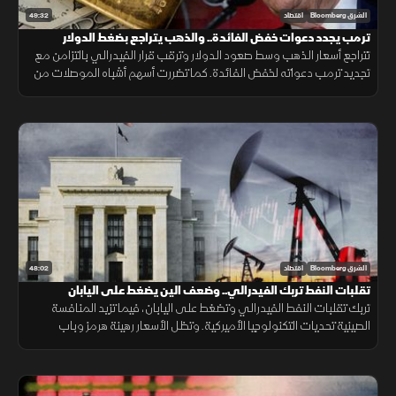
49:32
الشرق Bloomberg
اقتصاد
ترمب يجدد دعوات خفض الفائدة.. والذهب يتراجع بضغط الدولار
تتراجع أسعار الذهب وسط صعود الدولار وترقب قرار الفيدرالي بالتزامن مع
تجديد ترمب دعواته لخفض الفائدة. كما تضررت أسهم أشباه الموصلات من
موجة بيع، وأعلنت بكين تعهد واشنطن بسقف رسوم 20%.
48:02
الشرق Bloomberg
اقتصاد
تقلبات النفط تربك الفيدرالي.. وضعف الين يضغط على اليابان
تربك تقلبات النفط الفيدرالي وتضغط على اليابان، فيما تزيد المنافسة
الصينية تحديات التكنولوجيا الأميركية. وتظل الأسعار رهينة هرمز وباب
المندب، ما يدفع الخليج لتنويع مسارات التصدير.