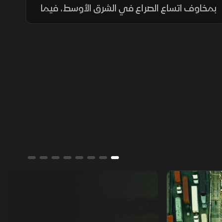
بمخاوف اتساع الصراع في الشرق الأوسط، فيما
تترقب الأسواق قرارات البنوك المركزية وسط
توقعات بإبقاء أسعار الفائدة مرتفعة لفترة
أطول.
من يمتلك العالم؟