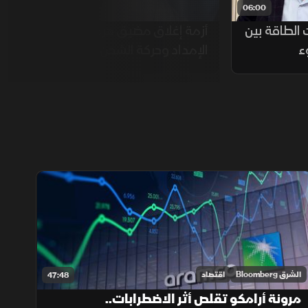
03:00
06:00
 الطاقة بين
أزمة إغلاق مضيق هرمز يهدد سلاسل
ء
الإمداد وحركة الشحن العالمية
الشرق Bloomberg
اقتصاد
47:48
مرونة أرامكو تقلص أثر الاضطرابات..