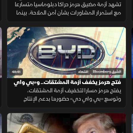
يوسع التعاون الدولي
تشهد أزمة مضيق هرمز حراكا دبلوماسيا متسارعا
مع استمرار المشاورات بشأن أمن الملاحة، بينما
يتعزز التنسيق الدولي لدعم التحالف البحري
الدفاعي متعدد الجنسيات لحماية الممرات
البحرية وخطوط التجارة.
الشرق Bloomberg
اقتصاد
48:41
فتح هرمز يخفف أزمة المشتقات.. و«بي واي
دي» توسع حضورها
يفتح هرمز مسارا لتخفيف أزمة المشتقات،
وتوسع «بي واي دي» حضورها بدعم الإنتاج
والبطاريات. ويحتاج الاقتصاد الألماني إلى
الاستثمار، فيما تترقب العملات المشفرة السيولة
والتشريعات.