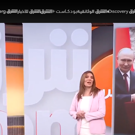
Discover
الشرق الوثائقية
الشرق بودكاست
الشرق للأخبار
الشرق Bloomberg
كين تعزز التحالفات.. وأزمة
الأسواق
46:43
اقتصاد
ب
كين الشراكة الاستراتيجية بين الصين وروسيا عبر اتفاقيات 
حرب إيران واضطراب أسواق الطاقة. وفي المقابل تدرس إد
فيف الضغوط الاقتصادية، بينما تواجه شركات الطيران في أو
يف الطاقة.
لشرق
شرق غرب
مايا حجيج
الصين
روسيا