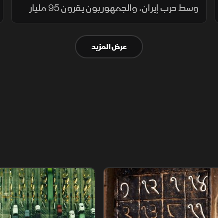
وسط حرب إيران، والجمهوريون يقرون 95 مليار
دولار لتمويلها. ومع اقتراب الدين من 40 ترليون،
يقفز البنزين 24% والنفط يلامس 100 دولار.
عرض المزيد
م
سلاسل الاستهلاك