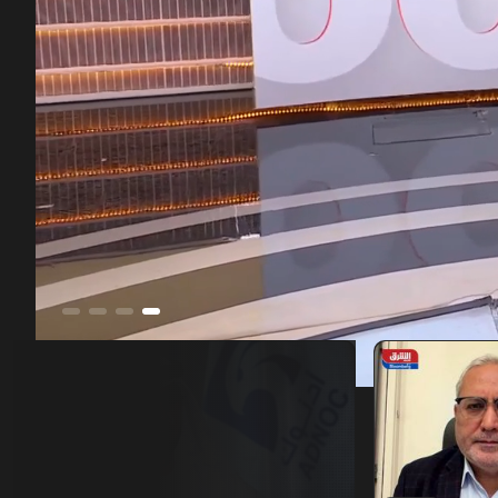
00:12
/
46:43