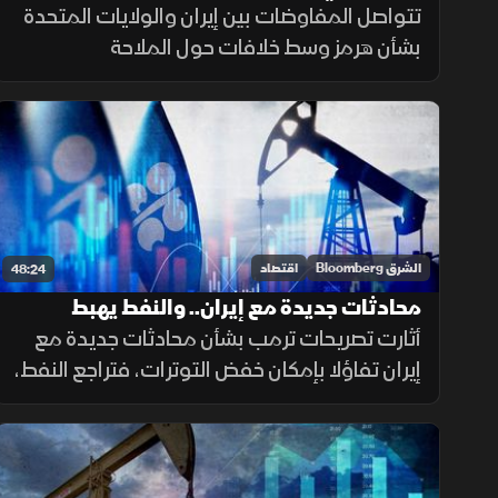
ترمب على شركات النفط
تتواصل المفاوضات بين إيران والولايات المتحدة
بشأن هرمز وسط خلافات حول الملاحة
والعقوبات، بينما تتزايد الضغوط في أميركا
لخفض أسعار البنزين مع استمرار الجدل
الاقتصادي قبيل الانتخابات.
الشرق Bloomberg
اقتصاد
48:24
محادثات جديدة مع إيران.. والنفط يهبط
وأسهم أرامكو ترتفع
أثارت تصريحات ترمب بشأن محادثات جديدة مع
إيران تفاؤلا بإمكان خفض التوترات، فتراجع النفط،
بينما واصل سهم أرامكو الصعود قبيل إعلان
نتائجه، مع تأكيد أميركي على دعم استقرار الين.