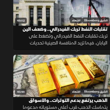
الشرق Bloomberg
اقتصاد
48:02
تقلبات النفط تربك الفيدرالي.. وضعف الين
يضغط على اليابان
تربك تقلبات النفط الفيدرالي وتضغط على
اليابان، فيما تزيد المنافسة الصينية تحديات
التكنولوجيا الأميركية. وتظل الأسعار رهينة هرمز
وباب المندب، ما يدفع الخليج لتنويع مسارات
التصدير.
الشرق Bloomberg
اقتصاد
46:48
الذهب يرتفع بدعم التوترات.. والأسواق
تترقب قرارات الفائدة
يتماسك الذهب قرب أعلى مستوياته مدعوما