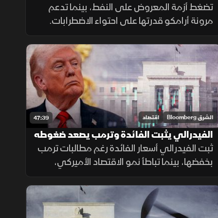
والأسواق تراهن على التفاوض
تضغط أزمة المعروض على النفط، بينما تدعم
مرونة أرامكو قدرتها على احتواء الاضطرابات.
وتبقى مخاطر هرمز قائمة، فيما تشدد الأسواق
الأوضاع وتتوسع شركات الطيران في الشحن
الجوي.
الشرق Bloomberg
اقتصاد
47:39
الفيدرالي يثبت الفائدة وترمب يصعد ضغوطه
على الاقتصاد
ثبت الفيدرالي أسعار الفائدة رغم مطالبات ترمب
بخفضها، بينما تباطأ نمو الاقتصاد الأميركي،
ودخلت رسوم جمركية جديدة حيز التنفيذ، وسط
تصاعد التوتر مع إيران وتقلب أسعار النفط.