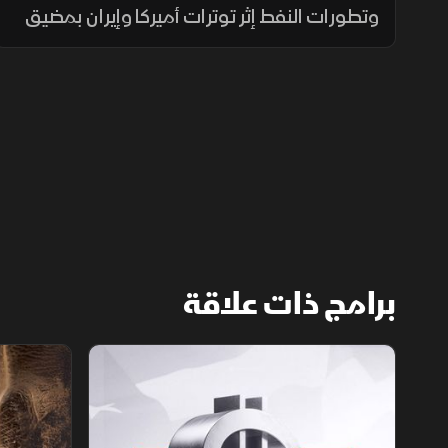
وتطورات النفط إثر توترات أميركا وإيران بمضيق
هرمز، بالتزامن مع التحضير لطروحات حكومية
بالبورصة المصرية واستقرار البتكوين ومتابعة
أرباح التكنولوجيا.
برامج ذات علاقة
الأسواق الأميركية
ملحمة الأرقا