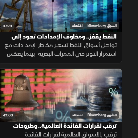
الشرق Bloomberg
اقتصاد
47:31
النفط يقفز.. ومخاوف الإمدادات تعود إلى
الواجهة
تواصل أسواق النفط تسعير مخاطر الإمدادات مع
استمرار التوتر في الممرات البحرية، بينما يعكس
تراجع المخزونات الأميركية قوة الطلب على الخام
والمنتجات النفطية.
الشرق Bloomberg
اقتصاد
47:03
ترقب لقرارات الفائدة العالمية.. وطروحات
مرتقبة بمصر
ترقب بالأسواق العالمية لقرارات الفائدة