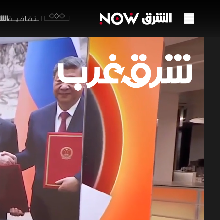
الشرق y
الثقافية
قمة ب
على 
20 مايو 2026
شرق غر
عززت قمة ب
المرتبطة ب
الوقود لتخ
ارتفاع تكال
برامج اقتصاد ا