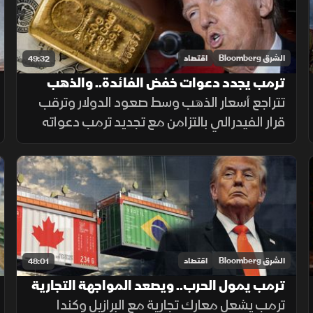
الشرق Bloomberg
اقتصاد
49:32
ترمب يجدد دعوات خفض الفائدة.. والذهب
يتراجع بضغط الدولار
تتراجع أسعار الذهب وسط صعود الدولار وترقب
قرار الفيدرالي بالتزامن مع تجديد ترمب دعواته
لخفض الفائدة. كما تضررت أسهم أشباه
الموصلات من موجة بيع، وأعلنت بكين تعهد
واشنطن بسقف رسوم 20%.
الشرق Bloomberg
اقتصاد
48:01
ترمب يمول الحرب.. ويصعد المواجهة التجارية
مع البرازيل وكندا
ترمب يشعل معارك تجارية مع البرازيل وكندا