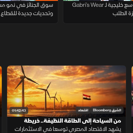
خطة توسع خليجية لـ Gabri’s Wear
سوق الجنائز في نمو م
ة الطلب
وتحديات جديدة للقطاع
الشرق Bloomberg
اقتصاد
01:42:43
من السياحة إلى الطاقة النظيفة.. خريطة
استثمار جديدة في مصر
يشهد الاقتصاد المصري توسعا في الاستثمارات