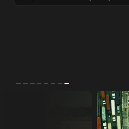
22%، وخطط خليجية لاستثمار مليار دولار في
عقارات بمصر. كما تبرز حوافز جديدة للاستثمار
ونمو صادرات الزراعات الطبية
من يمتلك العالم؟