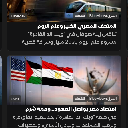
الشرق Bloomberg
اقتصاد
01:45:36
المتحف المصري الكبير وعلم الروم
تناقش زينة صوفان في "ويك اند القاهرة"
والمونوريل.. معالم مستقبل الاستثمار في
مصر
مشروع علم الروم بـ29.7 مليار وشراكة قطرية
مصرية، وتشغيل القطار السريع، وازدهار السياحة
والصناعة المصرية بدعم حرب التعريفات الأميركية.
الشرق Bloomberg
اقتصاد
52:11
اقتصاد مصر يواصل الصعود.. وقمة شرم
الشيخ توحد الرؤى
في حلقة "ويك إند القاهرة"، بدء تنفيذ اتفاق غزة
وترقب المساعدات وتبادل الأسرى، وتحضيرات