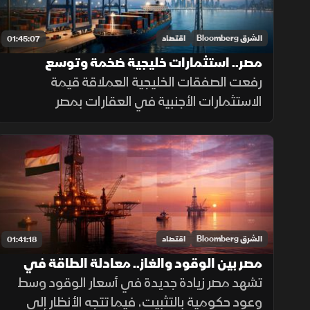
الشرق Bloomberg
اقتصاد
01:45:07
مصر.. استثمارات خليجية ضخمة وتوسع
اتفاقيات النقل والاتصالات
رفعت الصفقات الخليجية العملاقة قيمة
الاستثمارات الأجنبية في العقارات بمصر
لمستويات قياسية، بينما تتسارع الاتفاقيات في
النقل واللوجستيات والاتصالات لدعم الاقتصاد
الوطني.
الشرق Bloomberg
اقتصاد
01:41:18
مصر بين الوقود والغاز.. معادلة الطاقة في
زمن التوتر
تشهد مصر زيادة جديدة في أسعار الوقود وسط
وعود حكومية بالتثبيت، فيما تتجه الأنظار إلى