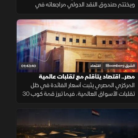
ويختتم صندوق النقد الدولي مراجعاته في
القاهرة. وتتوسع "الملاحة الوطنية" لتنويع
أسطولها. وتوقع الحكومة اتفاقيات استثمارية
لتوفير وقود الطائرات المستدام.
الشرق Bloomberg
اقتصاد
01:43:40
مصر.. اقتصاد يتأقلم مع تقلبات عالمية
المركزي المصري يثبت أسعار الفائدة في ظل
تقلبات الأسواق العالمية، فيما تبرز قمة كوب 30
مطالب العدالة المناخية، ويعيد معرض الأبد هو
الآن صياغة الإرث الحضاري بأسلوب معاصر.