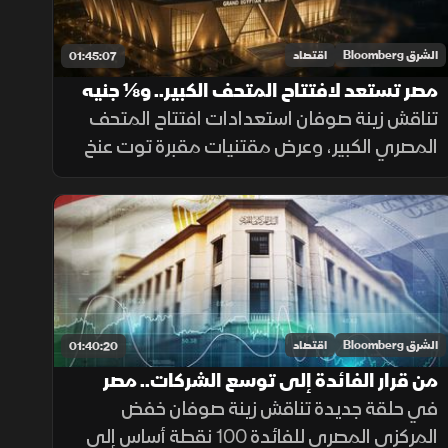
الشرق Bloomberg
اقتصاد
01:45:07
مصر تستعد لافتتاح المتحف الكبير.. و⅛ جنيه
ذهب يجذب المدخرين
تناقش زينة صوفان استعدادات افتتاح المتحف
المصري الكبير، وعرض مقتنيات مقبرة توت عنخ
آمون. بالتزامن مع ظهور فئة الذهب "⅛ جنيه"
لحفظ قيمة المدخرات. ونشاط ملحوظ لصالات
السينما بعد عرض فيلم هيبتا 2.
الشرق Bloomberg
اقتصاد
01:40:20
من قرار الفائدة إلى توسع الشركات.. مصر
على خريطة الاستثمارات
في حلقة جديدة تناقش زينة صوفان خفض
المركزي المصري للفائدة 100 نقطة أساس إلى