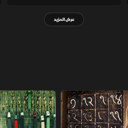
قمة شرم الشيخ. البنك الدولي يرفع توقعاته
للاقتصاد المصري و"مارس" تضخ استثمارًا أميركيًا
عرض المزيد
بـ280 مليون دولار.
م
سلاسل الاستهلاك