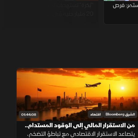
ستمر: فرص
"بُكرة" تستهدف تمويلات تصل إلى
20 مليار جنيه في مصر
الشرق Bloomberg
اقتصاد
01:44:08
من الاستقرار المالي إلى الوقود المستدام..
تحولات اقتصادية لافتة
يتصاعد الاستقرار الاقتصادي مع تباطؤ التضخم،