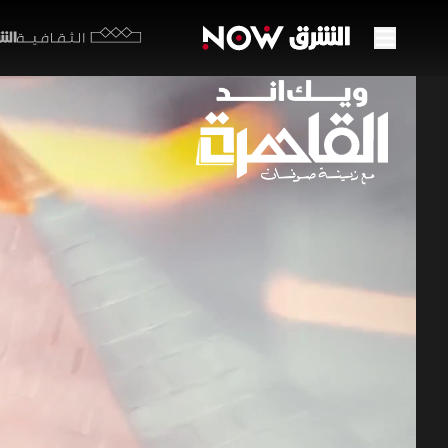
الشرق y
الثقافية
التضخ
وسط 
10 مايو 2025
ويك اند 
في حلقة جد
المراجعة ا
سرعة الطرو
مصر
زينة صو