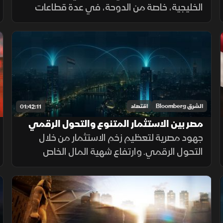
الخليجية، خاصة من الدوحة، في عدة قطاعات
منها السياحة. وتحالف صناعي لنقل صناعة الطاقة
النظيفة. وتطورات في التمويل العقاري
الرقمي. وآفاق جديدة لسياحة الجولف.
الشرق Bloomberg
اقتصاد
01:42:11
مصر بين الاستثمار المتنوع والتحول الرقمي
في عصر الذكاء الاصطناعي
جهود مصرية لتعظيم زخم الاستثمار من خلال
التحول الرقمي. وارتفاع شهية المال الخاص
لإقامة مشروعات في الصحة، والتعليم. وأهمية
الصناعات الإبداعية في تعزيز القوة الناعمة.
وتوقعات بانتعاش قناة السويس.