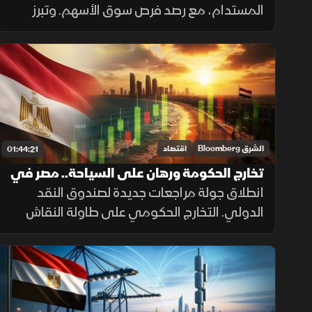
المستدام، مع رصد فرص سوق الأسهم. وتبرز
فاعلية البيانات الرقمية كأداة للحكومة. ونظهر
لمحة عن حياة قدماء المصريين، وعن تحويل
الإنتاج إلى قيمة أصيلة.
الشرق Bloomberg
اقتصاد
01:44:21
تخارج الحكومة ورهان على السياحة.. مصر في
انتظار حصاد النتائج
انطلاق جولة مراجعات جديدة لصندوق النقد
الدولي. التخارج الحكومي على طاولة النقاش
في انتظار نسخة جديدة من وثيقة ملكية الدولة..
وسير أعمال القطاع الخاص غير النفطي على
أفضل وجه في خمسة أعوام.