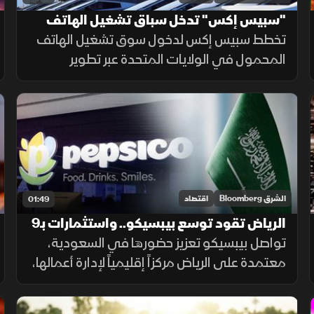
"سبيس إكس" تدخل سباق تشغيل الهاتف
المحمول وتراهن على "ستارلينك"
تخطط سبيس إكس لدخول سوق تشغيل الهاتف
المحمول في الولايات المتحدة عبر تطوير
ستارلينك ببنية تحتية أرضية. ويتطلب المشروع
استثمارات ضخمة وأبراجًا وطيفًا تردديًا، وسط
رفض شركات الاتصالات إتاحة شبكاتها لها.
الشرق Bloomberg
اقتصاد
01:49
الرياض تقود توسع بيبسيكو.. واستثمارات بـ9
مليارات ريال
تواصل بيبسيكو تعزيز حضورها في السعودية،
معتمدة على الرياض مركزاً إقليمياً لإدارة أعمالها،
مدعومة باستثمارات كبيرة وخطط للتوسع
والابتكار.