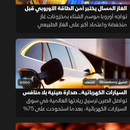
الغاز المسال يختبر أمن الطاقة الأوروبي قبل
الشتاء
تواجه أوروبا موسم الشتاء بمخزونات غاز
منخفضة واعتماد أكبر على الغاز الطبيعي
المسال، وسط منافسة متزايدة مع آسيا على
الشحنات، ما يعزز احتمالات ارتفاع تكاليف الطاقة.
الشرق Bloomberg
اقتصاد
03:03
السيارات الكهربائية.. صدارة صينية بلا منافس
تواصل الصين ترسيخ ريادتها العالمية في سوق
السيارات الكهربائية، بعدما استحوذت على 75%
من الإنتاج و63% من المبيعات العالمية خلال
2025، مع استمرار تفوق شركاتها وعلى رأسها