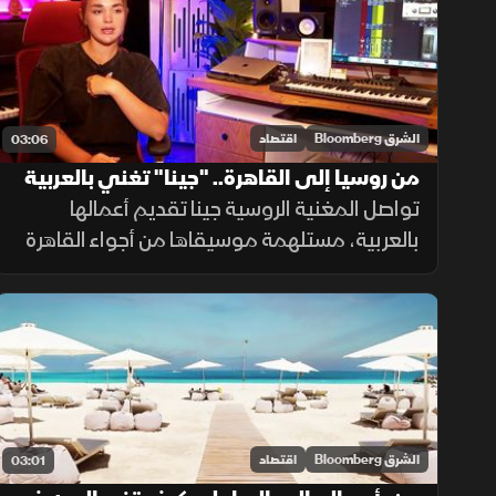
الشرق Bloomberg
اقتصاد
03:06
من روسيا إلى القاهرة.. "جينا" تغني بالعربية
تواصل المغنية الروسية جينا تقديم أعمالها
بالعربية، مستلهمة موسيقاها من أجواء القاهرة
والأغنية المصرية، رغم صعوبة اللغة، ساعية
لإصدار ألبوم كامل وبناء قاعدة جماهيرية داخل
مصر.
الشرق Bloomberg
اقتصاد
03:01