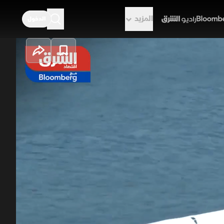
المزيد
الدخول
راديو الشرق
ريطة ديموجرافية
لإسكندرية صافي هجرة سالبة، وتتصدر
ان، بفعل الاستثمار والسياحة، وسط
ارتفاع عدد المهاجرين داخليا إلى 8.3 مليون شخص، وتفوق نمط الانتقال بين المدن بنسبة 37%، محققا طفرة