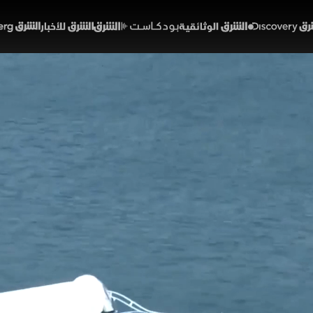
Discover
الشرق الوثائقية
الشرق بودكاست
الشرق للأخبار
الشرق Bloomberg
من القاهرة والإسكندرية.. خ
 بمصر
01:38
اقتصاد
قتصاد الشرق
قة في خريطة الهجرة الداخلية بمصر، مع تسجيل القاهرة وا
بحر الأحمر والجيزة وجنوب سيناء الواجهات الأكثر جذبا للسك
الرفاه.
لشرق
اقتصاد الشرق مع بلومبرغ
مصر
الاقتصاد المصري