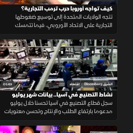
كيف تواجه أوروبا حرب ترمب التجارية؟
تتجه الولايات المتحدة إلى توسيع ضغوطها
التجارية على الاتحاد الأوروبي، فيما تتمسك
بروكسل بالحوار وتجنب التصعيد، مع استمرار
الخلافات حول التكنولوجيا والأدوية ومستقبل
العلاقات الاقتصادية.
الشرق Bloomberg
اقتصاد
01:49
نشاط التصنيع في آسيا.. بيانات شهر يوليو
سجل قطاع التصنيع في آسيا تحسنا خلال يوليو
مدعوما بارتفاع الطلب والإنتاج وتحسن معنويات
الشركات، في حين جاءت الصين على خلاف الاتجاه
مع استمرار انكماش نشاط المصانع.