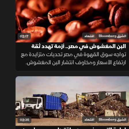
"BYD" التي تجاوزت "تسلا".
الشرق Bloomberg
اقتصاد
02:17
البن المغشوش في مصر.. أزمة تهدد ثقة
المستهلكين
تواجه سوق القهوة في مصر تحديات متزايدة مع
ارتفاع الأسعار ومخاوف انتشار البن المغشوش.
وتواصل الجهات الرقابية فحص الشحنات
المستوردة، فيما ينصح مختصون بشراء البن من
مصادر موثوقة لضمان الجودة.
الشرق Bloomberg
اقتصاد
02:35