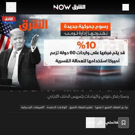
الموسم 2026
رسوم جمركية جديدة تقترحها إدارة ترمب
03 يونيو 2026
01:55
اقتصاد
تقارير اقتصاد الشرق
تسعى الإدارة الأميركية إلى فرض رسوم جمركية جديدة على واردات عشرات
الدول، استنادًا إلى تحقيقات تجارية تتعلق بالعمالة القسرية. وتشمل
00:12
/
01:56
المقترحات رسومًا لا تقل عن عشرة في المئة على دول تعهدت بتقييد هذه
السلع، مقابل نسب أعلى على دول ترى واشنطن أنها لم تطبق القيود بفاعلية،
وسط رفض صيني واتهامات بتسييس الملف التجاري.
برامج اقتصاد الشرق (ملحق)
تقارير اقتصاد الشرق
الولايات المتحدة
التعريفات الجمركية
قائمتي
شارك