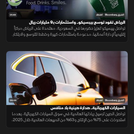
01:49
الشرق Bloomberg
اقتصاد
الرياض تقود توسع بيبسيكو.. واستثمارات بـ9 مليارات ريال
تواصل بيبسيكو تعزيز حضورها في السعودية، معتمدة على الرياض مركزاً
إقليمياً لإدارة أعمالها، مدعومة باستثمارات كبيرة وخطط للتوسع والابتكار.
03:03
الشرق Bloomberg
اقتصاد
السيارات الكهربائية.. صدارة صينية بلا منافس
تواصل الصين ترسيخ ريادتها العالمية في سوق السيارات الكهربائية، بعدما
استحوذت على 75% من الإنتاج و63% من المبيعات العالمية خلال 2025،
مع استمرار تفوق شركاتها وعلى رأسها "BYD" التي تجاوزت "تسلا".