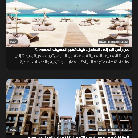
03:01
الشرق Bloomberg
اقتصاد
من رأس البر إلى الساحل.. كيف تغير المصيف المصري؟
خريطة المصايف المصرية تكشف تحول البحر من تجربة شعبية بسيطة إلى
صناعة اقتصادية تجمع السياحة بالعقارات والترفيه والخدمات الفاخرة.
02:15
الشرق Bloomberg
اقتصاد
العقارات في مصر.. نسب التحميل تفتح باب الجدل من جديد