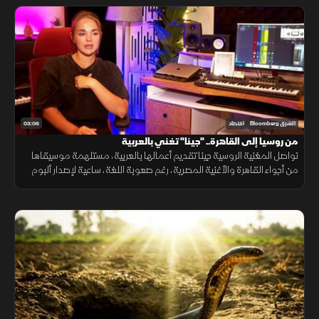
03:06
الشرق Bloomberg
اقتصاد
من روسيا إلى القاهرة.. "جينا" تغني بالعربية
تواصل المغنية الروسية جينا تقديم أعمالها بالعربية، مستلهمة موسيقاها
من أجواء القاهرة والأغنية المصرية، رغم صعوبة اللغة، ساعية لإصدار ألبوم
كامل وبناء قاعدة جماهيرية داخل مصر.