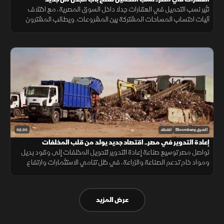
تثير نسب التحميل في العقارات جدلا داخل السوق المصرية، مع اختلاف
آليات احتساب المساحات المشتركة بين المشروعات. ويطالب المشترون
بمزيد من الشفافية عن المساحة الصافية قبل التعاقد، بما يضمن وضوح
التكلفة.
02:35
الشرق Bloomberg
اقتصاد
إعادة التدوير في مصر.. اقتصاد جديد يولد من قلب المخلفات
تواصل مصر توسيع صناعة إعادة التدوير لتحويل المخلفات إلى وقود بديل
ومواد خام تدعم الصناعة والزراعة، في ظل تنامي الاستثمارات وارتفاع
الطلب على حلول أقل تكلفة وأكثر استدامة.
عرض المزيد