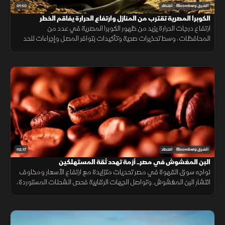
01:50
الشرق Bloomberg
اقتصاد
الكوبرا المصرية تقترب من المنازل وارتفاع الحرارة يفاقم الخطر
ارتفاع درجات الحرارة يزيد من ظهور الكوبرا المصرية في عدد من
المحافظات، وسط تحذيرات صحية وتأكيدات بتوافر المصل وإجراءات للحد
من انتشارها.
02:17
الشرق Bloomberg
اقتصاد
البن المغشوش في مصر.. أزمة تهدد ثقة المستهلكين
تواجه سوق القهوة في مصر تحديات متزايدة مع ارتفاع الأسعار ومخاوف
انتشار البن المغشوش. وتواصل الجهات الرقابية فحص الشحنات المستوردة،
فيما ينصح مختصون بشراء البن من مصادر موثوقة لضمان الجودة.