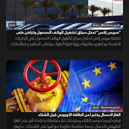
01:23
الشرق Bloomberg
اقتصاد
"سبيس إكس" تدخل سباق تشغيل الهاتف المحمول وتراهن على
"ستارلينك"
تخطط سبيس إكس لدخول سوق تشغيل الهاتف المحمول في الولايات
المتحدة عبر تطوير ستارلينك ببنية تحتية أرضية. ويتطلب المشروع استثمارات
ضخمة وأبراجًا وطيفًا تردديًا، وسط رفض شركات الاتصالات إتاحة شبكاتها لها.
01:55
الشرق Bloomberg
اقتصاد
الغاز المسال يختبر أمن الطاقة الأوروبي قبل الشتاء
تواجه أوروبا موسم الشتاء بمخزونات غاز منخفضة واعتماد أكبر على الغاز
الطبيعي المسال، وسط منافسة متزايدة مع آسيا على الشحنات، ما يعزز