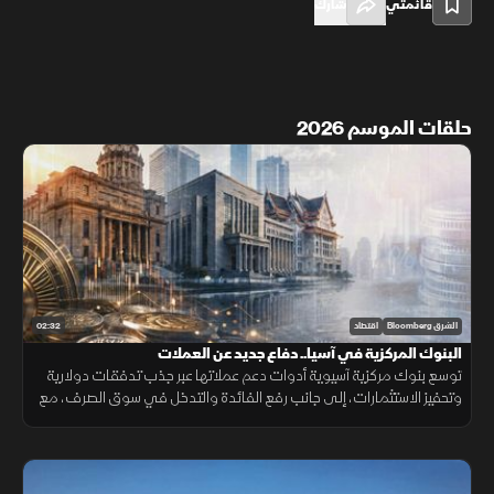
قائمتي
شارك
حلقات الموسم 2026
02:32
الشرق Bloomberg
اقتصاد
البنوك المركزية في آسيا.. دفاع جديد عن العملات
توسع بنوك مركزية آسيوية أدوات دعم عملاتها عبر جذب تدفقات دولارية
وتحفيز الاستثمارات، إلى جانب رفع الفائدة والتدخل في سوق الصرف، مع
استمرار ضغوط الدولار وتقلبات أسعار النفط.