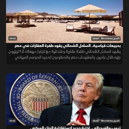
03:02
الشرق Bloomberg
اقتصاد
بمبيعات قياسية.. الساحل الشمالي يقود طفرة العقارات في مصر
يشهد الساحل الشمالي طفرة عقارية وفندقية مع تجاوز مبيعاته 1.2 تريليون
جنيه خلال عامين. وتستهدف مصر والمطورون تمديد الموسم السياحي
إلى 6 أشهر، وزيادة الغرف الفندقية إلى 20–30 ألف غرفة بحلول 2030
01:32
الشرق Bloomberg
اقتصاد
ترمب والفيدرالي.. اختبار جديد لاستقلالية البنك المركزي