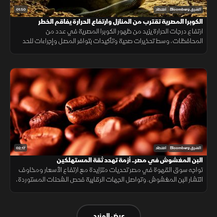
01:50
الشرق Bloomberg
اقتصاد
الكوبرا المصرية تقترب من المنازل وارتفاع الحرارة يفاقم الخطر
ارتفاع درجات الحرارة يزيد من ظهور الكوبرا المصرية في عدد من
المحافظات، وسط تحذيرات صحية وتأكيدات بتوافر المصل وإجراءات للحد
من انتشارها.
02:17
الشرق Bloomberg
اقتصاد
البن المغشوش في مصر.. أزمة تهدد ثقة المستهلكين
تواجه سوق القهوة في مصر تحديات متزايدة مع ارتفاع الأسعار ومخاوف
انتشار البن المغشوش. وتواصل الجهات الرقابية فحص الشحنات المستوردة،
فيما ينصح مختصون بشراء البن من مصادر موثوقة لضمان الجودة.
عرض المزيد