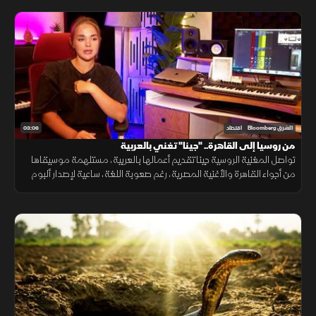
03:06
الشرق Bloomberg
اقتصاد
من روسيا إلى القاهرة.. "جينا" تغني بالعربية
تواصل المغنية الروسية جينا تقديم أعمالها بالعربية، مستلهمة موسيقاها
من أجواء القاهرة والأغنية المصرية، رغم صعوبة اللغة، ساعية لإصدار ألبوم
كامل وبناء قاعدة جماهيرية داخل مصر.