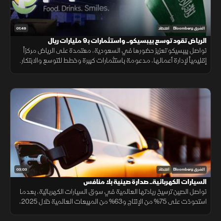
01:49
الشرق Bloomberg
اقتصاد
الرياض تقود توسع بيبسيكو.. واستثمارات بـ9 مليارات ريال
تواصل بيبسيكو تعزيز حضورها في السعودية، معتمدة على الرياض مركزاً
إقليمياً لإدارة أعمالها، مدعومة باستثمارات كبيرة وخطط للتوسع والابتكار.
03:03
الشرق Bloomberg
اقتصاد
السيارات الكهربائية.. صدارة صينية بلا منافس
تواصل الصين ترسيخ ريادتها العالمية في سوق السيارات الكهربائية، بعدما
استحوذت على 75% من الإنتاج و63% من المبيعات العالمية خلال 2025،
مع استمرار تفوق شركاتها وعلى رأسها "BYD" التي تجاوزت "تسلا".