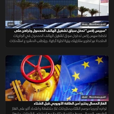
01:23
الشرق Bloomberg
اقتصاد
"سبيس إكس" تدخل سباق تشغيل الهاتف المحمول وتراهن على
"ستارلينك"
تخطط سبيس إكس لدخول سوق تشغيل الهاتف المحمول في الولايات
المتحدة عبر تطوير ستارلينك ببنية تحتية أرضية. ويتطلب المشروع استثمارات
ضخمة وأبراجًا وطيفًا تردديًا، وسط رفض شركات الاتصالات إتاحة شبكاتها لها.
01:55
الشرق Bloomberg
اقتصاد
الغاز المسال يختبر أمن الطاقة الأوروبي قبل الشتاء
تواجه أوروبا موسم الشتاء بمخزونات غاز منخفضة واعتماد أكبر على الغاز
الطبيعي المسال، وسط منافسة متزايدة مع آسيا على الشحنات، ما يعزز