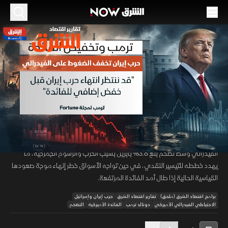
الموسم 2026
ترمب وتخفيض الفائدة.. حرب إيران تخفف الضغوط
على الفيدرالي
21 مايو 2026
01:59
اقتصاد
تقارير اقتصاد الشرق
تراجع ترمب عن ضغوطه لخفض الفائدة، رابطا الخطوة بوقف حرب إيران التي
00:12
/
02:00
عقدت قراءة المؤشرات الاقتصادية. يأتي ذلك مع استعداد كيفن وارش لرئاسة
الفيدرالي وسط تضخم بلغ 3.8% بأبريل بسبب الحرب والرسوم الجمركية، ما
يهدد خططه للتيسير النقدي، في حين تواجه الأسواق خطر إنهاء موجة صعودها
القياسية الحالية إذا طال أمد الفائدة المرتفعة.
برامج اقتصاد الشرق (ملحق)
تقارير اقتصاد الشرق
حرب إيران وإسرائيل
الاحتياطي الفيدرالي الأميركي
دونالد ترمب
الفائدة الأميركية
التضخم