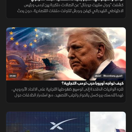
كشفت "وول ستريت جورنال" عن اتصالات متكررة بين ترمب ورئيس
الاحتياطي الفيدرالي كيفن وورش تناولت ملفات اقتصادية، دون بحث
أسعار الفائدة، وسط تساؤلات عن استقلالية البنك المركزي.
01:38
الشرق Bloomberg
اقتصاد
كيف تواجه أوروبا حرب ترمب التجارية؟
تتجه الولايات المتحدة إلى توسيع ضغوطها التجارية على الاتحاد الأوروبي،
فيما تتمسك بروكسل بالحوار وتجنب التصعيد، مع استمرار الخلافات حول
التكنولوجيا والأدوية ومستقبل العلاقات الاقتصادية.