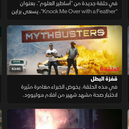
في حلقة جديدة من "أساطير العلوم"، بعنوان
"Knock Me Over with a Feather"، يسعى براين
وجون مع ضيفين خاصين لمعرفة ما إذا كان يمكن
جعل إنسان بالغ يفقد السيطرة بسبب قطعة ريش
واحدة.
الحلقة 6
43:46
قفزة البطل
في هذه الحلقة، يخوض الخبراء مغامرة مثيرة
لاختبار صحة مشهد شهير من أفلام هوليوود،
حيث يتأرجح بطل الحركة من سطح مبنى شاهق،
محاولا تحطيم نافذة زجاجية بإطلاق النار عليها قبل
الهبوط بأمان داخل المبنى.