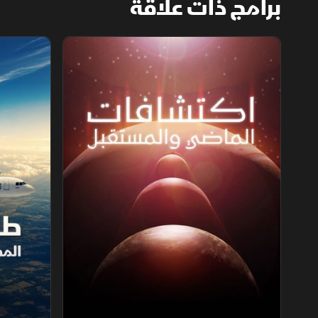
برامج ذات علاقة
اكتشافات الماضي والمستقبل
طائرات الرك‫