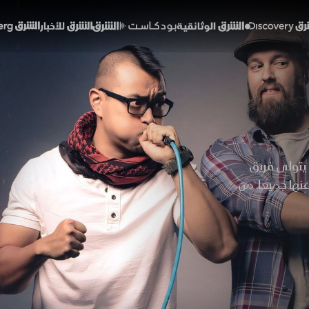
Discover
الشرق الوثائقية
الشرق بودكاست
الشرق للأخبار
الشرق Bloomberg
 يتولى فريق
عنها جميعا. من
ه الأساطير
علك تتساءل