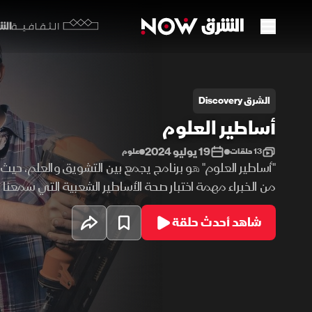
الشرق y
الثقافية
ساطير العلوم
الشرق Discovery
أساطير العلوم
19 يوليو 2024
13 حلقات
علوم
"أساطير العلوم" هو برنامج يجمع بين التشويق والعلم، حيث
من الخبراء مهمة اختبار صحة الأساطير الشعبية التي سمعنا 
خلال تجارب علمية دقيقة ومبتكرة، يقوم الفريق بتفكيك هذ
شاهد أحدث حلقة
وتحليلها، بهدف الكشف عن الحقيقة الكامنة وراءها، ما يج
عن مدى صحة كل ما تعرفه.