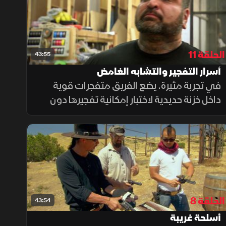
الحلقة 11
43:55
أسرار التفجير والتشابه الغامض
في تجربة مثيرة، يضع الفريق متفجرات قوية
داخل خزنة حديدية لاختبار إمكانية تفجيرها دون
الإضرار بالمحتويات الورقية، والنتائج مذهلة، حيث
تنجو النقود في اختبار حقيقي لأحد أشهر أساطير
السطو. لاحقًا، يتحول النقاش إلى أسطورة أخرى
حول مدى تشابه الكلاب وأصحابها.
الحلقة 8
43:54
أسلحة غريبة