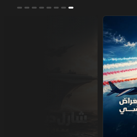
ي
شارل ديغول.. عملاق البحر