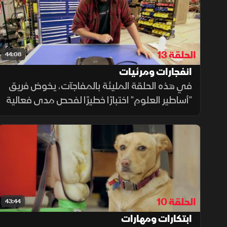
الحلقة 13
44:08
انفجارات ومرئيات
في هذه الحلقة المليئة بالمفاجآت، يخوض فريق
"أساطير العلوم" اختبارًا خطيرًا لفحص مدى فعالية
انفجار الملح المنصهر في حل انسداد المرحاض،
قبل أن يتجهوا إلى تجربة تتحدى قوانين الإدراك
البشري: مقارنة بين أداء المهام الواقعية من
منظور الشخص الأول والثالث.
الحلقة 10
43:44
ابتكارات ومهارات