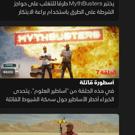
يختبر MythBusters طرقا للتغلب على حواجز
الشرطة على الطرق باستخدام براعة الابتكار
الشخصي ومهارات القيادة في هوليوود. بعد
ذلك، يحققان فيما إذا كانت نافورة عالية الطاقة
يمكنها بالفعل رفع وتعليق الإنسان.
الحلقة 7
44:09
أسطورة قاتلة
في هذه الحلقة من "أساطير العلوم"، يتحدى
الخبراء أخطر الأساطير حول سمكة الشبوط القاتلة
وموسيقى الميتال التي يُقال إنها تجعل
السائقين أكثر عدوانية. هل ستصمد الأسطورة
أمام الاختبارات العلمية؟.