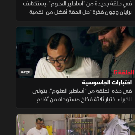
في حلقة جديدة من "أساطير العلوم"، يستكشف
برايان وجون فكرة "هل الدقة أفضل من الكمية
في الاشتباكات؟" ينضمون إلى سيسكو غيرا،
بطل العالم في سحب وإطلاق النار، لتجربة
الأسطورة. يتعلمون أهمية الدقة وكيفية
استخدام المسدس وبندقية الحركة الرافعة.
تابعوا لاكتشاف الحقائق!
الحلقة 5
43:28
اختبارات الجاسوسية
في هذه الحلقة من "أساطير العلوم"، يتولى
الخبراء اختبار ثلاثة فخاخ مستوحاة من أفلام
التجسس الشهيرة، ليكتشفوا ما إذا كانت هذه
الأساطير ممكنة التحقيق أم أنها مجرد خدع
سينمائية.