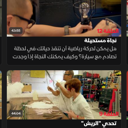
الحلقة 12
43:55
نجاة مستحيلة
هل يمكن لحركة رياضية أن تنقذ حياتك في لحظة
تصادم مع سيارة؟ وكيف يمكنك النجاة إذا وجدت
نفسك وسط تيار كهربائي قاتل بعد اصطدام
مفاجئ؟ في هذه الحلقة، نكشف الحقيقة وراء
هذه الأساطير الصادمة.
الحلقة 9
44:04
تحدي "الريش"