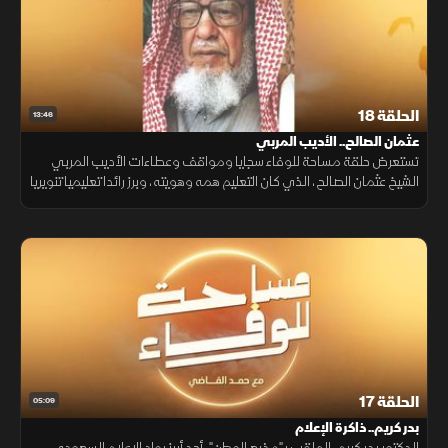
الحلقة 18
13:46
عثمان الصالح.. الأديب المربي
تستعرض حلقة مساحة للوفاء سجايا ومواقف وعطاءات الأديب المربي
الشيخ عثمان الصالح، الذي كان التعليم همه وهويته، وبرز رائدا تعليميا تنويريا
بكل معاني هذه الكلمة في مسيرة أدبية وتربوية تركت أثرا في المملكة
الحلقة 17
05:09
بدر كريم.. ذاكرة الإعلام
الدكتور بدر كريم، الملقب بـ"مذيع الوطن"، أحد أبرز رواد الإعلام السعودي.