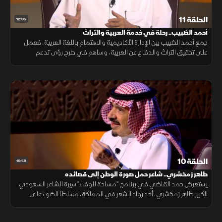
الحلقة 11
12:05
أحمد الضبيب.. رحلة في خدمة العربية والتراث
جمع أحمد الضبيب بين الإدارة الأكاديمية والاهتمام باللغة العربية، فعمل
على تحقيق التراث والدفاع عن العربية، وساهم في طرح رؤى تدعم
حضورها في المؤسسات العلمية والثقافية.
الحلقة 10
10:59
طاهر زمخشري.. شاعر حمل صورة الوطن إلى قصائده
يستعرض حمد القاضي في برنامج "مساحة للوفاء" سيرة الشاعر السعودي
الكبير طاهر زمخشري، أحد رواد الشعر في المملكة، مسلطاً الضوء على
إسهاماته الأدبية ودوره في التعريف بالوطن من خلال قصائده ودواوينه
المتنوعة