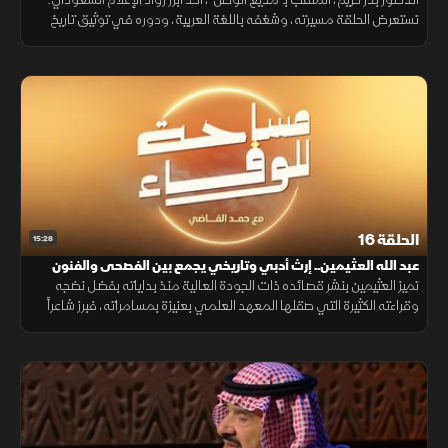
تستعرض الحلقة مسيرته، وشغفه باللغة العربية، ودوره في توثيق تاريخ
الإعلام، وأبرز محطات عطائه وذكرياته.
الحلقة 16
15:28
عبد الله العثيمين.. إرث أدبي وتاريخي يجمع بين الفصحى والفنون
الشعبية
تميز العثيمين بنشر قصائده ذات الجودة العالية منذ بداياته بفضل نضجه
وقراءته الكثيرة التي صقلها المعهد العلمي بعنيزة بمسامراته، فبرز شاعراً
فصيحاً وشعبياً، وظل الوطن ساكناً بوجدانه كتابةً وشعراً.