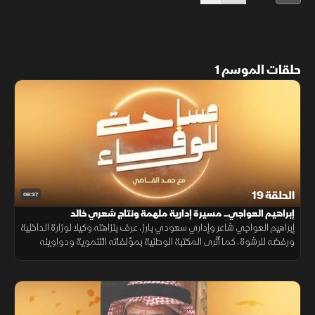
حلقات الموسم 1
الحلقة 19
08:37
إبراهيم العواجي.. مسيرة إدارية ملهمة ونتاج شعري خالد
إبراهيم العواجي شاعر وإداري سعودي بارز، عرف بنزاهته وكيلا لوزارة الداخلية
ورفضه للرشوة، كما أثرى المكتبة الوطنية بمؤلفاته التنموية ودواوينه
الشعرية التي فاضت بحب الوطن والوجدان.