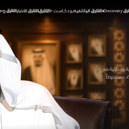
Discover
الشرق الوثائقية
الشرق بودكاست
الشرق للأخبار
الشرق Bloomberg
ية ووطنية في
، مستعرضاً
برنامج
 أسهمت في