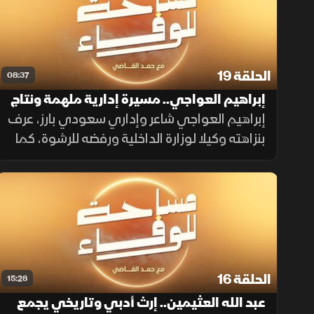
الحلقة 19
08:37
إبراهيم العواجي.. مسيرة إدارية ملهمة ونتاج
شعري خالد
إبراهيم العواجي شاعر وإداري سعودي بارز، عرف
بنزاهته وكيلا لوزارة الداخلية ورفضه للرشوة، كما
أثرى المكتبة الوطنية بمؤلفاته التنموية
ودواوينه الشعرية التي فاضت بحب الوطن
والوجدان.
الحلقة 16
15:28
عبد الله العثيمين.. إرث أدبي وتاريخي يجمع