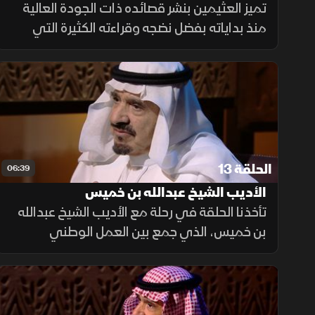
بين الفصحى والفنون الشعبية
تميز العثيمين بنشر قصائده ذات الجودة العالية
منذ بداياته بفضل نضجه وقراءته الكثيرة التي
صقلها المعهد العلمي بعنيزة بمسامراته، فبرز
شاعراً فصيحاً وشعبياً، وظل الوطن ساكناً بوجدانه
كتابةً وشعراً.
الحلقة 13
06:39
الأديب الشيخ عبدالله بن خميس
تأخذنا الحلقة في رحلة مع الأديب الشيخ عبدالله
بن خميس، الذي جمع بين العمل الوطني
والإبداع الثقافي، فكان صحفيا ومؤرخا وشاعرا
ترك بصمة راسخة في تاريخ السعودية الثقافي.