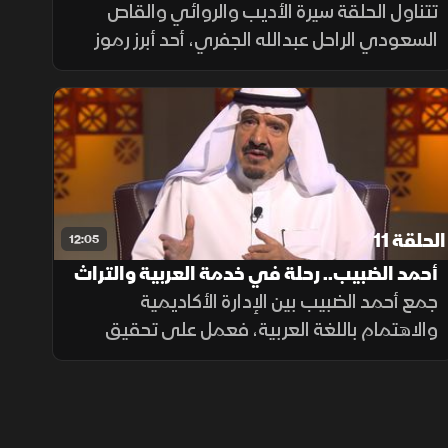
الأدب السعودي
تتناول الحلقة سيرة الأديب والروائي والقاص
السعودي الراحل عبدالله الجفري، أحد أبرز رموز
الأدب السعودي ورائد المدرسة الرومانسية،
مستعرضة رحلته من الأعمال الإدارية إلى الصحافة
ثم إلى عالم الأدب
الحلقة 11
12:05
أحمد الضبيب.. رحلة في خدمة العربية والتراث
جمع أحمد الضبيب بين الإدارة الأكاديمية
والاهتمام باللغة العربية، فعمل على تحقيق
التراث والدفاع عن العربية، وساهم في طرح رؤى
تدعم حضورها في المؤسسات العلمية
والثقافية.