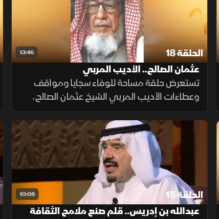
الحلقة 18
13:46
عثمان الصالح.. الأديب المربي
تستعرض حلقة مساحة للوفاء سجايا ومواقف
وعطاءات الأديب المربي الشيخ عثمان الصالح،
الذي كان التعليم همه وهويته، وبرز رائدا تعليميا
تنويريا بكل معاني هذه الكلمة في مسيرة أدبية
وتربوية تركت أثرا في المملكة
الحلقة 15
10:08
عبدالله بن إدريس.. قلم صنع ملامح الثقافة