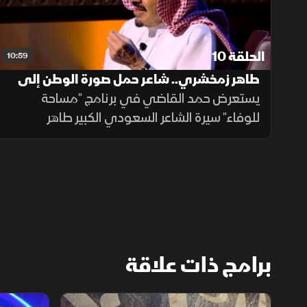
الحلقة 10
10:59
طاهر زمخشري.. شاعر حمل صورة الوطن إلى
قصائده
يستعرض حمد القاضي في برنامج "مساحة
للوفاء" سيرة الشاعر السعودي الكبير طاهر
زمخشري، أحد رواد الشعر في المملكة، مسلطاً
الضوء على إسهاماته الأدبية ودوره في التعريف
بالوطن من خلال قصائده ودواوينه المتنوعة
برامج ذات علاقة
الشقر
ستوديو ستا