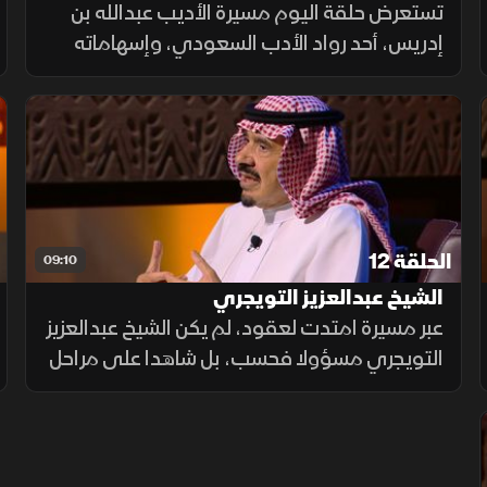
السعودية
تستعرض حلقة اليوم مسيرة الأديب عبدالله بن
إدريس، أحد رواد الأدب السعودي، وإسهاماته
في توثيق الحركة الشعرية عبر كتاب شعراء نجد
المعاصرون، بجانب دوره في تطوير الصحافة
الثقافية، واهتمامه باللغة العربية.
الحلقة 12
09:10
الشيخ عبدالعزيز التويجري
عبر مسيرة امتدت لعقود، لم يكن الشيخ عبدالعزيز
التويجري مسؤولا فحسب، بل شاهدا على مراحل
مهمة من تاريخ المملكة العربية السعودية،
ومؤلفا حمل هم توثيقها ونقل قصص رجالها
وتحولاتها.