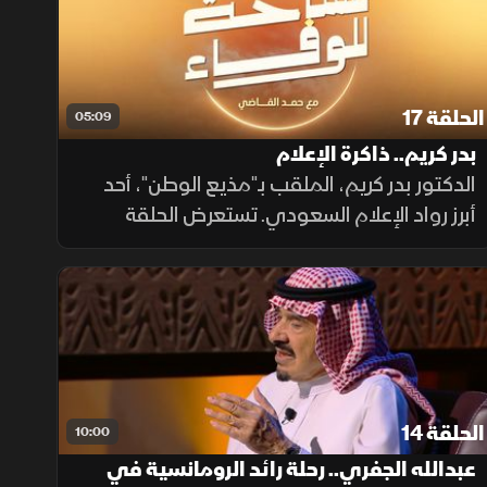
الحلقة 17
05:09
بدر كريم.. ذاكرة الإعلام
الدكتور بدر كريم، الملقب بـ"مذيع الوطن"، أحد
أبرز رواد الإعلام السعودي. تستعرض الحلقة
مسيرته، وشغفه باللغة العربية، ودوره في
توثيق تاريخ الإعلام، وأبرز محطات عطائه
وذكرياته.
الحلقة 14
10:00
عبدالله الجفري.. رحلة رائد الرومانسية في