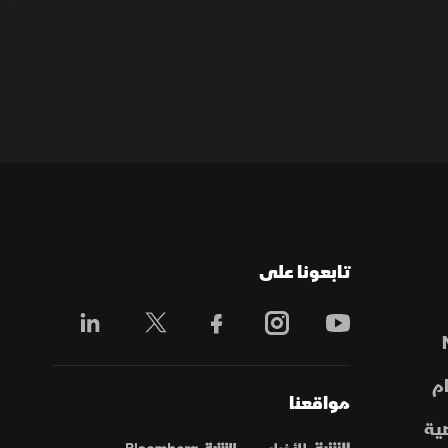
تابعونا على
م
مواقعنا
ية