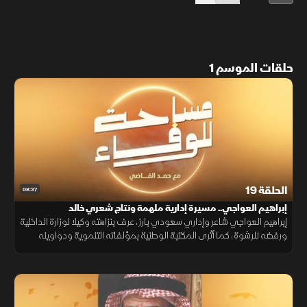
حلقات الموسم 1
الحلقة 19
08:37
إبراهيم العواجي.. مسيرة إدارية ملهمة ونتاج شعري خالد
إبراهيم العواجي شاعر وإداري سعودي بارز، عرف بنزاهته وكيلا لوزارة الداخلية
ورفضه للرشوة، كما أثرى المكتبة الوطنية بمؤلفاته التنموية ودواوينه
الشعرية التي فاضت بحب الوطن والوجدان.