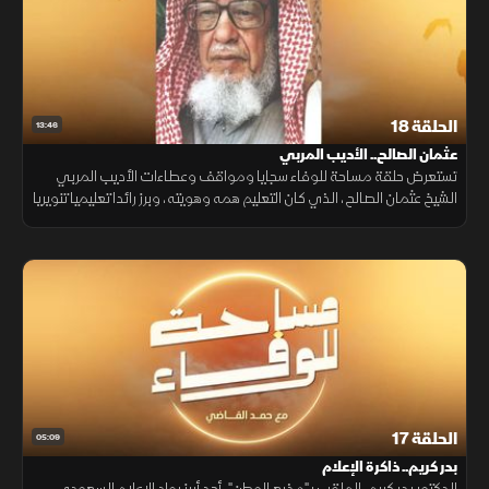
الحلقة 18
13:46
عثمان الصالح.. الأديب المربي
تستعرض حلقة مساحة للوفاء سجايا ومواقف وعطاءات الأديب المربي
الشيخ عثمان الصالح، الذي كان التعليم همه وهويته، وبرز رائدا تعليميا تنويريا
بكل معاني هذه الكلمة في مسيرة أدبية وتربوية تركت أثرا في المملكة
الحلقة 17
05:09
بدر كريم.. ذاكرة الإعلام
الدكتور بدر كريم، الملقب بـ"مذيع الوطن"، أحد أبرز رواد الإعلام السعودي.