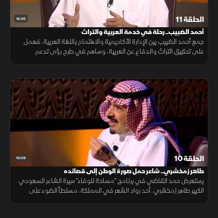
الحلقة 11
12:05
أحمد الضبيب.. رحلة في خدمة العربية والتراث
جمع أحمد الضبيب بين الإدارة الأكاديمية والاهتمام باللغة العربية، فعمل
على تحقيق التراث والدفاع عن العربية، وساهم في طرح رؤى تدعم
حضورها في المؤسسات العلمية والثقافية.
الحلقة 10
10:59
طاهر زمخشري.. شاعر حمل صورة الوطن إلى قصائده
يستعرض حمد القاضي في برنامج "مساحة للوفاء" سيرة الشاعر السعودي
الكبير طاهر زمخشري، أحد رواد الشعر في المملكة، مسلطاً الضوء على
إسهاماته الأدبية ودوره في التعريف بالوطن من خلال قصائده ودواوينه
المتنوعة