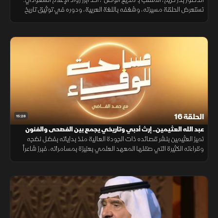
تستعرض الحلقة مسيرته، وشغفه باللغة العربية، ودوره في توثيق تاريخ
الإعلام، وأبرز محطات عطائه وذكرياته.
الحلقة 16
15:28
عبد الله العثيمين.. إرث أدبي وتاريخي يجمع بين الفصحى والفنون
الشعبية
تميز العثيمين بنشر قصائده ذات الجودة العالية منذ بداياته بفضل نضجه
وقراءته الكثيرة التي صقلها المعهد العلمي بعنيزة بمسامراته، فبرز شاعراً
فصيحاً وشعبياً، وظل الوطن ساكناً بوجدانه كتابةً وشعراً.