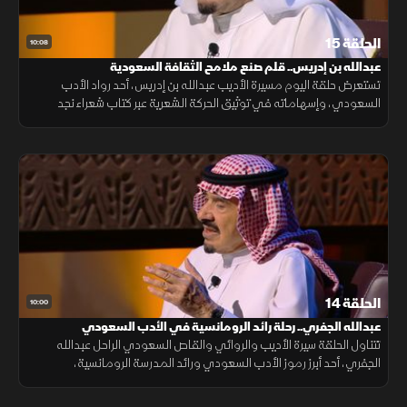
الحلقة 15
10:08
عبدالله بن إدريس.. قلم صنع ملامح الثقافة السعودية
تستعرض حلقة اليوم مسيرة الأديب عبدالله بن إدريس، أحد رواد الأدب
السعودي، وإسهاماته في توثيق الحركة الشعرية عبر كتاب شعراء نجد
المعاصرون، بجانب دوره في تطوير الصحافة الثقافية، واهتمامه باللغة
العربية.
الحلقة 14
10:00
عبدالله الجفري.. رحلة رائد الرومانسية في الأدب السعودي
تتناول الحلقة سيرة الأديب والروائي والقاص السعودي الراحل عبدالله
الجفري، أحد أبرز رموز الأدب السعودي ورائد المدرسة الرومانسية،
مستعرضة رحلته من الأعمال الإدارية إلى الصحافة ثم إلى عالم الأدب