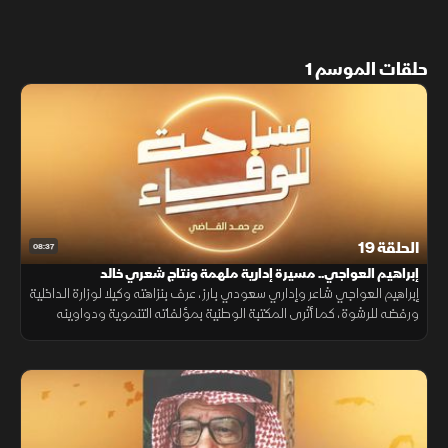
حلقات الموسم 1
الحلقة 19
08:37
إبراهيم العواجي.. مسيرة إدارية ملهمة ونتاج شعري خالد
إبراهيم العواجي شاعر وإداري سعودي بارز، عرف بنزاهته وكيلا لوزارة الداخلية
ورفضه للرشوة، كما أثرى المكتبة الوطنية بمؤلفاته التنموية ودواوينه
الشعرية التي فاضت بحب الوطن والوجدان.