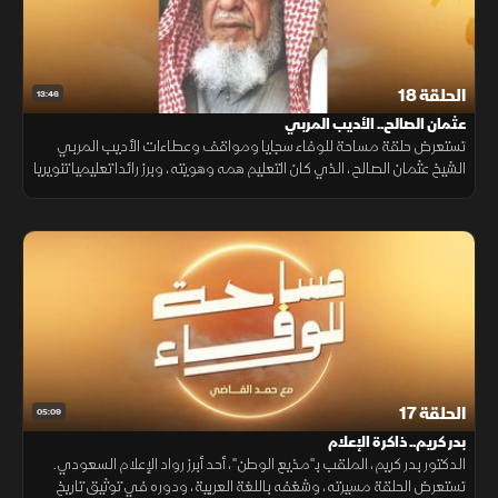
الحلقة 18
13:46
عثمان الصالح.. الأديب المربي
تستعرض حلقة مساحة للوفاء سجايا ومواقف وعطاءات الأديب المربي
الشيخ عثمان الصالح، الذي كان التعليم همه وهويته، وبرز رائدا تعليميا تنويريا
بكل معاني هذه الكلمة في مسيرة أدبية وتربوية تركت أثرا في المملكة
الحلقة 17
05:09
بدر كريم.. ذاكرة الإعلام
الدكتور بدر كريم، الملقب بـ"مذيع الوطن"، أحد أبرز رواد الإعلام السعودي.
تستعرض الحلقة مسيرته، وشغفه باللغة العربية، ودوره في توثيق تاريخ