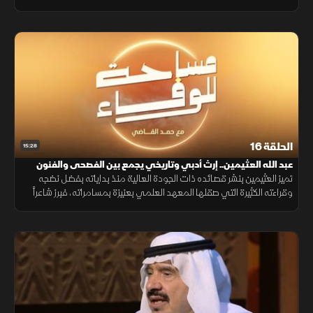
الإعلام، وأبرز محطات عطائه وذكرياته.
الحلقة 16
15:28
عبد الله العثيمين.. إرث أدبي وتاريخي يجمع بين الفصحى والفنون
الشعبية
تميز العثيمين بنشر قصائده ذات الجودة العالية منذ بداياته بفضل نضجه
وقراءته الكثيرة التي صقلها المعهد العلمي بعنيزة بمسامراته، فبرز شاعراً
فصيحاً وشعبياً، وظل الوطن ساكناً بوجدانه كتابةً وشعراً.