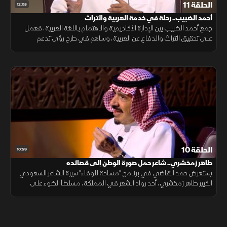
الحلقة 11
12:05
أحمد الضبيب.. رحلة في خدمة العربية والتراث
جمع أحمد الضبيب بين الإدارة الأكاديمية والاهتمام باللغة العربية، فعمل
على تحقيق التراث والدفاع عن العربية، وساهم في طرح رؤى تدعم
حضورها في المؤسسات العلمية والثقافية.
الحلقة 10
10:59
طاهر زمخشري.. شاعر حمل صورة الوطن إلى قصائده
يستعرض حمد القاضي في برنامج "مساحة للوفاء" سيرة الشاعر السعودي
الكبير طاهر زمخشري، أحد رواد الشعر في المملكة، مسلطاً الضوء على
إسهاماته الأدبية ودوره في التعريف بالوطن من خلال قصائده ودواوينه
المتنوعة