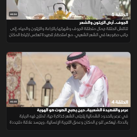
الحلقة 5
46:34
الجوف.. أرض الزيتون والشعر
تناقش الحلقة جمال منطقة الجوف وشهرتها بالزراعة والزيتون والمياه، إلى
جانب حضورها في الشعر الشعبي، مع استحضار قصيدة تعكس ارتباط المكان
بالخيال الشعري والوجدان.
الحلقة 4
45:58
عرعر والقصيدة الشعبية.. حين يصبح الصوت هو الهوية
في عرعر بالحدود الشمالية يتجلى الشعر كذاكرة حية، تمتزج فيه الربابة
بالدحة، ليعكس تنوع المكان وعمق التجربة الإنسانية، ويجسد علاقة متجددة
بين الإنسان وبيئته وهويته الثقافية.