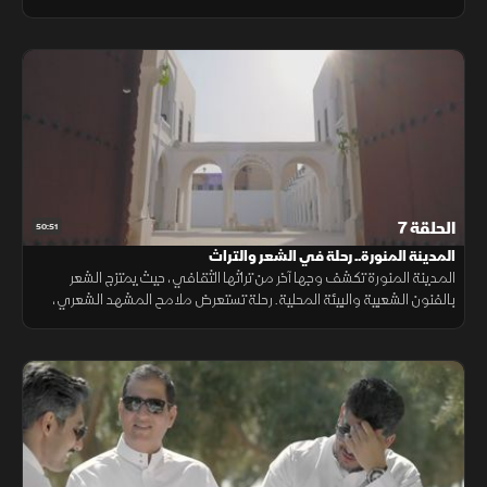
وتروي حكايات إنسانية عن الحب والحكمة، وتكشف كيف أصبح الشعر مرآة
للهوية
الحلقة 7
50:51
المدينة المنورة.. رحلة في الشعر والتراث
المدينة المنورة تكشف وجها آخر من تراثها الثقافي، حيث يمتزج الشعر
بالفنون الشعبية والبيئة المحلية. رحلة تستعرض ملامح المشهد الشعري،
وأثر اللهجة والعادات في تشكيل الهوية الأدبية للمنطقة.