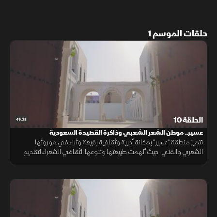
حلقات الموسم 1
الحلقة 10
49:38
عسير.. موطن الشعر الشعبي وذاكرة القصيدة السعودية
تتميز منطقة "عسير" بمكانة أدبية وثقافية رفيعة وثراء في موروثها
الشعري والفني، حيث ألهمت طبيعتها وتنوعها الثقافي الشعراء لتقديم
مدرسة أدبية تعكس أصالة المكان والقيم الاجتماعية الراسخة.