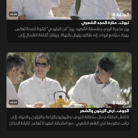
الحلقة 6
46:49
تبوك.. منارة المجد الشعري
بين عذوبة البوح وفلسفة القصيد، يبرز "فن الرفيحي" كقوة ناعمة تعكس
بهجة مجتمع تبوك. إنه فلكلور ينبض بالحياة، وينقل ثقافة الشمال إلى
العالم، ممتزجا بجغرافيا ساحرة ألهمت الشعراء والشاعرات أجمل الحكايات.
الحلقة 5
46:34
الجوف.. أرض الزيتون والشعر
تناقش الحلقة جمال منطقة الجوف وشهرتها بالزراعة والزيتون والمياه، إلى
جانب حضورها في الشعر الشعبي، مع استحضار قصيدة تعكس ارتباط المكان
بالخيال الشعري والوجدان.