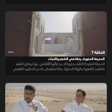
وتروي حكايات إنسانية عن الحب والحكمة، وتكشف كيف أصبح الشعر مرآة
للهوية
الحلقة 7
50:51
المدينة المنورة.. رحلة في الشعر والتراث
المدينة المنورة تكشف وجها آخر من تراثها الثقافي، حيث يمتزج الشعر
بالفنون الشعبية والبيئة المحلية. رحلة تستعرض ملامح المشهد الشعري،
وأثر اللهجة والعادات في تشكيل الهوية الأدبية للمنطقة.