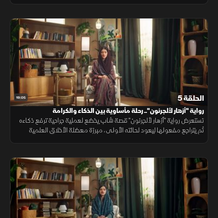
الطبقات في عصر الجاز، منتهياً بمأساة مستحيلة لا تُنسى.
الحلقة 5
19:05
رواية "أزهار لألجرنون".. رحلة مأساوية بين الذكاء والكرامة
تستعرض رواية "أزهار لألجرنون" قصة شاب يخضع لعملية جراحية ترفع ذكاءه
ثم يتراجع مفعولها ليعود لحالته الأولى، مبرزة معضلة الأخلاق العلمية
وأهمية المشاعر والكرامة الإنسانية في قالب قصصي مؤثر.