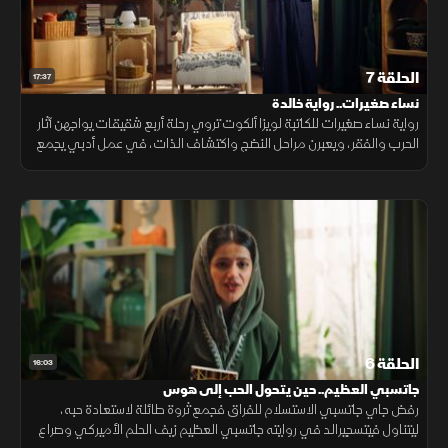
الحلقة 7
17:37
نساء صغيرات.. رواية خالدة
رواية نساء صغيرات للكاتبة لويزا ألكوت تروي رحلة أربع شقيقات يواجهن آثار
الحرب والفقر، ويعبرن مراحل النضج واكتشاف الذات، في عمل أدبي يجمع
بين الروابط العائلية والطموح والحب.
الحلقة 6
16:03
جاتسبي العظيم.. حين يتحول الحب إلى هوس
رفض جاي جاتسبي الاستسلام للفراق فجمع ثروة طائلة لاستعادة حبه،
ليتناول فيتسجيرالد في روايته جاتسبي العظيم زيف الحلم الأميركي وصراع