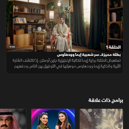
الحلقة 1
17:40
بطلة مميزة.. سر شعبية إيما وودهاوس
تستعرض الحلقة رواية إيما للكاتبة الإنجليزية جاين أوستن، إذ تكتشف الشابة
الثرية والذكية إيما وودهاوس موهبتها في التوفيق بين الناس ودفعهم
نحو الزواج. لتخوض رحلة مليئة بالمفارقات والدروس الإنسانية.
برامج ذات علاقة
الشقر
ستوديو ستايلي
الفيلسوف