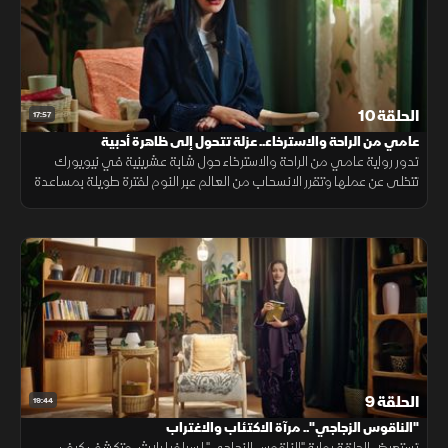
الحلقة 10
17:57
عامي من الراحة والاسترخاء.. عزلة تتحول إلى ظاهرة أدبية
تدور رواية عامي من الراحة والاسترخاء حول شابة عشرينية في نيويورك
تتخلى عن عملها وتقرر الانسحاب من العالم عبر النوم لفترة طويلة بمساعدة
أدوية وصفها لها طبيب نفسي غير كفء
الحلقة 9
19:44
"الناقوس الزجاجي".. مرآة الاكتئاب والاغتراب
تستعرض الحلقة رواية "الناقوس الزجاجي" لسيلفيا بلاث، وتكشف كيف