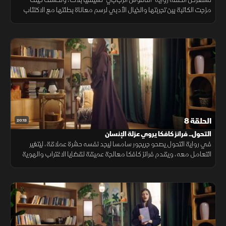
مزجت الكاتبة بين تجربتها والخيال الأدبي لرسم معاناة بطلتها مع الاكتئاب
والبحث عن الذات. وتتناول حياة بلاث المضطربة وتأثيرها في الرواية
الحلقة 8
20:13
التحول.. فرانز كافكا يروي عزلة الإنسان
في رواية التحول يصحو جريجور سامسا ليجد نفسه حشرة عملاقة، ليتغير
التعامل معه، ويقدم فرانز كافكا معالجة عميقة لقضايا الاغتراب والهوية
والعزلة كإحدى أبرز كلاسيكيات الأدب العالمي المتميزة والشائقة.