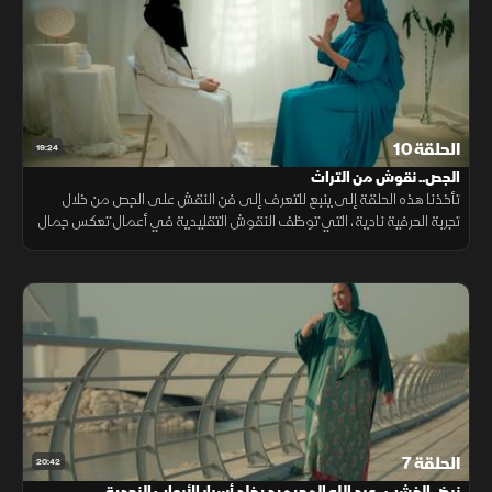
الحلقة 10
19:24
الجص.. نقوش من التراث
تأخذنا هذه الحلقة إلى ينبع للتعرف إلى فن النقش على الجص من خلال
تجربة الحرفية نادية، التي توظف النقوش التقليدية في أعمال تعكس جمال
التراث وتطوره عبر الأجيال.
الحلقة 7
20:42
نبض الخشب.. عبد الله المحيميد يخلد أسرار الأبواب النجدية