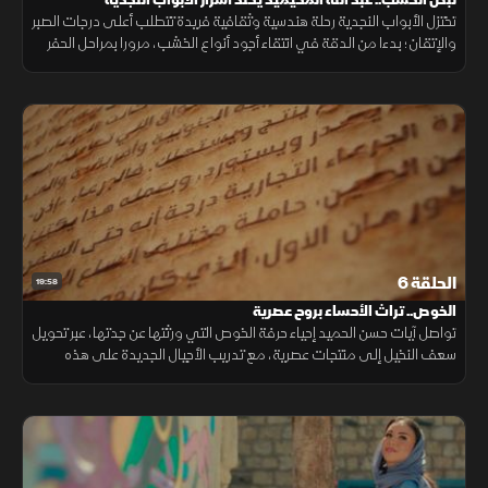
تختزل الأبواب النجدية رحلة هندسية وثقافية فريدة تتطلب أعلى درجات الصبر
والإتقان؛ بدءا من الدقة في انتقاء أجود أنواع الخشب، مرورا بمراحل الحفر
والنقش الهندسي، وصولا إلى التلوين بالدرجات النجدية الدافئة
الحلقة 6
19:58
الخوص.. تراث الأحساء بروح عصرية
تواصل آيات حسن الحميد إحياء حرفة الخوص التي ورثتها عن جدتها، عبر تحويل
سعف النخيل إلى منتجات عصرية، مع تدريب الأجيال الجديدة على هذه
المهنة.. لتقدم نموذجاً يجمع بين الحفاظ على التراث واستدامته.