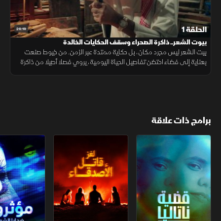
الحلقة 1
26:19
بيوت الشعر.. ذاكرة الصحراء وسقف الحكايات الخالدة
بيت الشعر ليس مجرد مكان، بل حكاية ممتدة عبر الزمن. من خيوط صنعت
بعناية إلى فضاء احتضن تفاصيل الحياة اليومية، يروي فصلا أصيلا من ذاكرة
الصحراء وتراثها.
برامج ذات علاقة
قضية ناتاليا.. الخيار الأخير
لغز قاتل الأصدقاء
مؤثرون.. ضحايا 