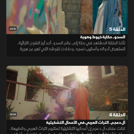
الحلقة 5
20:15
السدو.. حكاية خيوط وهوية
تأخذ الحلقة المشاهد في رحلة إلى عالم السدو، أحد أبرز الفنون التراثية،
لتستعرض أدواته وأساليب نسجه، ودلالات نقوشه التي تعبر عن هوية
المكان، وتحول الخيوط الملونة إلى أعمال تحمل قيمة ثقافية وجمالية.
الحلقة 4
19:59
آل دعجم.. التراث العربي في الأعمال التشكيلية
قالت عفاف آل دعجم إن أعمالها التشكيلية تستلهم التراث العربي والطبيعة،