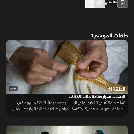
قائمتي
شارك
حلقات الموسم 1
الحلقة 11
20:46
البشت.. أسرار صناعة ملك الأكتاف
تسلط حلقة "أيادينا" الضوء على البشت بوصفه رمزاً للأناقة والهيبة في
المملكة العربية السعودية، وتكشف مراحل صناعته الدقيقة بخيوط الذهب
والفضة. كما يروي الحرفي محمد عبدالمحسن الأمير رحلته في تعلم المهنة