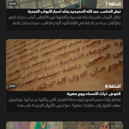
الحلقة 7
20:42
نبض الخشب.. عبد الله المحيميد يخلد أسرار الأبواب النجدية
تختزل الأبواب النجدية رحلة هندسية وثقافية فريدة تتطلب أعلى درجات الصبر
والإتقان؛ بدءا من الدقة في انتقاء أجود أنواع الخشب، مرورا بمراحل الحفر
والنقش الهندسي، وصولا إلى التلوين بالدرجات النجدية الدافئة
الحلقة 6
19:58
الخوص.. تراث الأحساء بروح عصرية
تواصل آيات حسن الحميد إحياء حرفة الخوص التي ورثتها عن جدتها، عبر تحويل
سعف النخيل إلى منتجات عصرية، مع تدريب الأجيال الجديدة على هذه
المهنة.. لتقدم نموذجاً يجمع بين الحفاظ على التراث واستدامته.