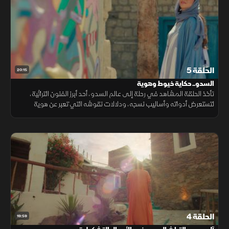
الحلقة 5
20:15
السدو.. حكاية خيوط وهوية
تأخذ الحلقة المشاهد في رحلة إلى عالم السدو، أحد أبرز الفنون التراثية،
لتستعرض أدواته وأساليب نسجه، ودلالات نقوشه التي تعبر عن هوية
المكان، وتحول الخيوط الملونة إلى أعمال تحمل قيمة ثقافية وجمالية.
الحلقة 4
19:59