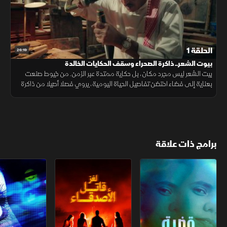
الحلقة 1
26:19
بيوت الشعر.. ذاكرة الصحراء وسقف الحكايات الخالدة
بيت الشعر ليس مجرد مكان، بل حكاية ممتدة عبر الزمن. من خيوط صنعت
بعناية إلى فضاء احتضن تفاصيل الحياة اليومية، يروي فصلا أصيلا من ذاكرة
الصحراء وتراثها.
برامج ذات علاقة
قضية ناتاليا.. الخيار الأخير
لغز قاتل الأصدقاء
مؤثرون.. ضحايا 