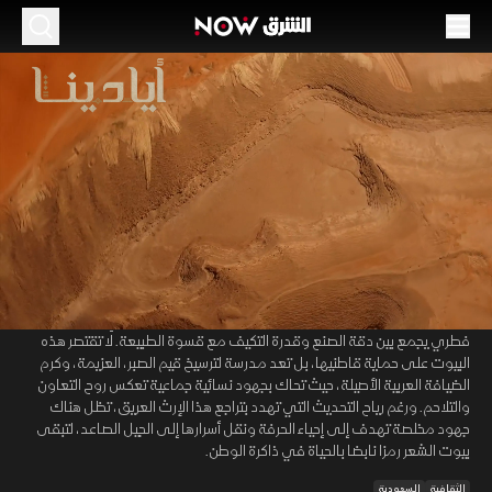
الحلقة 2
الموسم 1
بيوت الشعر وحرفة السدو.. هندسة تحرس هوية
البادية
22:01
مجتمع
أيادينا
تتجاوز "بيوت الشعر" مفهوم المسكن العابر لتستقر كشاهد حي على الهوية
00:11
/
22:01
الوطنية والأصالة المتوارثة عبر الأجيال. وفي هذا الفضاء الممتد، تبرز حرفة
"السدو" التقليدية المنسوجة يدويا من صوف الماعز النقي، كفنٍ هندسي
فطري يجمع بين دقة الصنع وقدرة التكيف مع قسوة الطبيعة. لا تقتصر هذه
البيوت على حماية قاطنيها، بل تعد مدرسة لترسيخ قيم الصبر، العزيمة، وكرم
الضيافة العربية الأصيلة، حيث تحاك بجهود نسائية جماعية تعكس روح التعاون
والتلاحم. ورغم رياح التحديث التي تهدد بتراجع هذا الإرث العريق، تظل هناك
جهود مخلصة تهدف إلى إحياء الحرفة ونقل أسرارها إلى الجيل الصاعد، لتبقى
بيوت الشعر رمزا نابضا بالحياة في ذاكرة الوطن.
الثقافية
السعودية