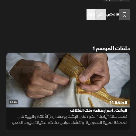
قائمتي
شارك
حلقات الموسم 1
الحلقة 11
20:46
البشت.. أسرار صناعة ملك الأكتاف
تسلط حلقة "أيادينا" الضوء على البشت بوصفه رمزاً للأناقة والهيبة في
المملكة العربية السعودية، وتكشف مراحل صناعته الدقيقة بخيوط الذهب
والفضة. كما يروي الحرفي محمد عبدالمحسن الأمير رحلته في تعلم المهنة