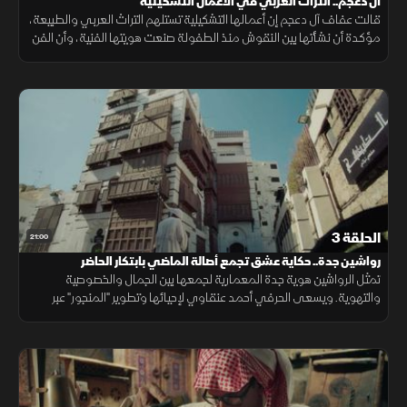
آل دعجم.. التراث العربي في الأعمال التشكيلية
قالت عفاف آل دعجم إن أعمالها التشكيلية تستلهم التراث العربي والطبيعة،
مؤكدة أن نشأتها بين النقوش منذ الطفولة صنعت هويتها الفنية، وأن الفن
يمثل لها مصدر بهجة ومساحة نفسية وعلاجية.
الحلقة 3
21:00
رواشين جدة.. حكاية عشق تجمع أصالة الماضي بابتكار الحاضر
تمثل الرواشين هوية جدة المعمارية لجمعها بين الجمال والخصوصية
والتهوية. ويسعى الحرفي أحمد عنقاوي لإحيائها وتطوير "المنجور" عبر
منصة "زاوية 97" كبيئة مبتكرة لربط الأصالة بالمعاصرة.