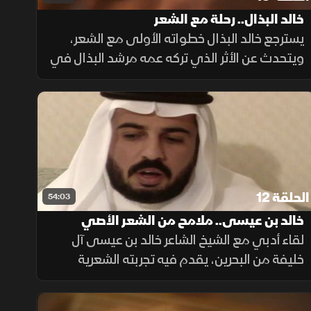
خالد البذال.. رحلة مع الشعر
يسترجع خالد البذال خطواته الأولى مع الشعر،
ويتحدث عن الأثر الذي تركه عمه مرشد البذال في
مسيرته. كما يروي كيف وجدت القصيدة النبطية
مكانها في الأغنية الكويتية وأسهمت في إثراء
تجربتها
الحلقة 12
54:03
خالد بن عيسى.. ملامح من الشعر الأصي
لقاء أدبي مع الشيخ الشاعر خالد بن عيسى آل
خليفة من البحرين، يقدم فيه تجربته الشعرية
ورؤيته للكلمة في أجواء ثقافية تحتفي بالشعر
الخليجي.