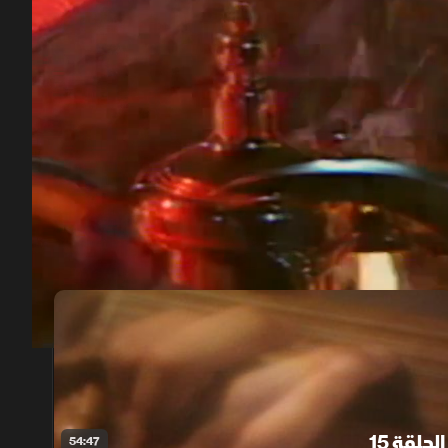
00:12
/
52:32
الحلقة 15
54:47