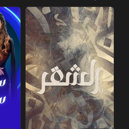
الشقر
ستوديو ستا