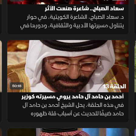
سعاد الصباح.. شاعرة صنعت الأثر
د. سعاد الصباح، الشاعرة الكويتية، في حوار
يتناول مسيرتها الأدبية والثقافية، ودورها في
دعم الشعر والشعراء، من خلال الأمسيات
والمبادرات والجوائز التي أسهمت في إثراء
المشهد الأدبي العربي.
الحلقة 13
50:18
أحمد بن حامد آل حامد يروي مسيرته كوزير
لإعلام الإمارات
في هذه الحلقة، يحل الشيخ أحمد بن حامد آل
حامد ضيفًا للحديث عن أسباب قلة ظهوره
الإعلامي، مستعرضًا محطات من مسيرته العامة
وتجربته وزيرًا للإعلام في دولة الإمارات، وعمله