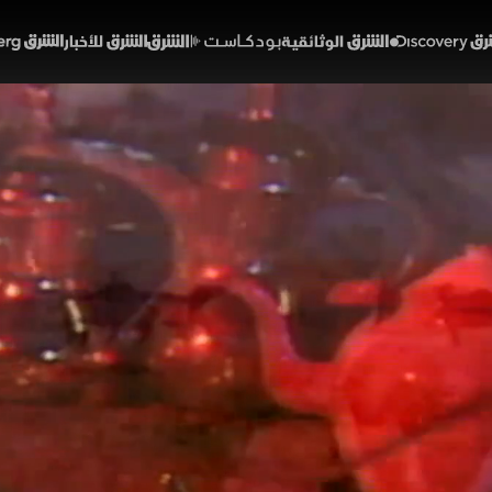
Discover
الشرق الوثائقية
الشرق بودكاست
الشرق للأخبار
الشرق Bloomberg
 يولد من القلق الجميل.. ح
ف القصيدة
افة
لام
الحلقة 10
يخ حمد بن سعود آل ثاني معنى الشعر بوصفه شوقًا وقلقًا ج
شاعر لا يكتب طلبًا للشهرة، بل ليعبّر عما يزاحم فكره ووجدانه. 
 بدونهما، مشددًا على أن الغزل يظل البداية الطبيعية لمعظم