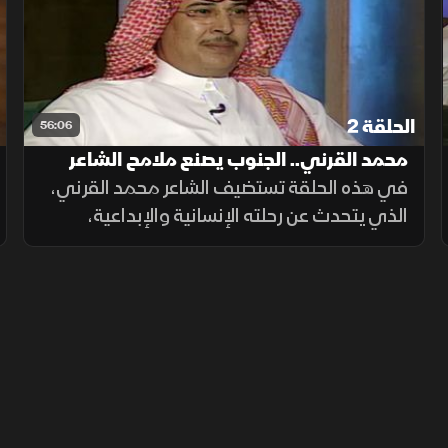
مستشارًا للشيخ زايد آل نهيان.
الحلقة 2
56:06
محمد القرني.. الجنوب يصنع ملامح الشاعر
والإنسان
في هذه الحلقة تستضيف الشاعر محمد القرني،
الذي يتحدث عن رحلته الإنسانية والإبداعية،
وكيف شكلت طفولته في جنوب السعودية
بطبيعته الخلابة وجباله وخضرته ملامح شخصيته
وتجربته الشعرية.