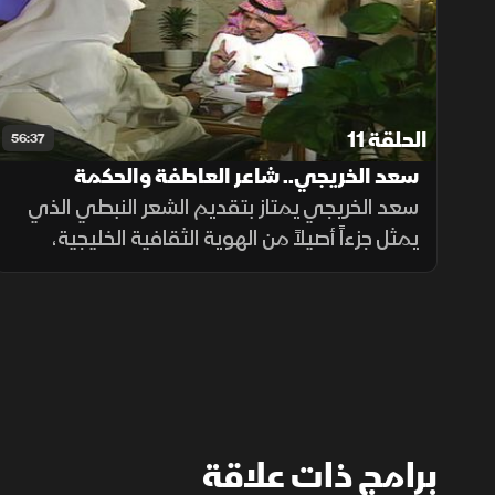
الحلقة 11
56:37
سعد الخريجي.. شاعر العاطفة والحكمة
سعد الخريجي يمتاز بتقديم الشعر النبطي الذي
يمثل جزءاً أصيلاً من الهوية الثقافية الخليجية،
فيما يواصل حضوره البارز عبر قصائد تغنى بها كبار
المطربين العرب، ما رسخ مكانته بين أبرز شعراء
المملكة والخليج.
برامج ذات علاقة