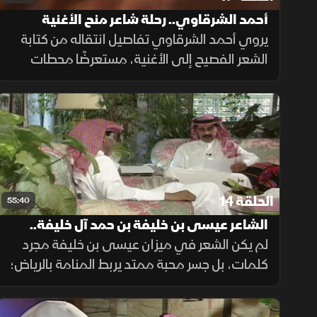
أحمد الشرقاوي.. رحلة شاعر منح الأغنية
الخليجية روحًا متجددة
يروي أحمد الشرقاوي تفاصيل انتقاله من كتابة
الشعر الفصيح إلى الأغنية، مستعرضًا محطات
تعاونه مع كبار الفنانين، ورؤيته للكلمة الغنائية
البسيطة التي تصل إلى الجمهور وتحافظ على
هوية الأغنية الخليجية.
الحلقة 14
55:40
الشاعر عيسى بن خليفة بن حمد آل خليفة..
نبض البحرين الشادي
لم يكن الشعر في ميزان عيسى بن خليفة مجرد
كلمات، بل جسر محبة ممتد يربط المنامة بالرياض؛
فجاءت أماسيه التاريخية لترسخ أصالة العلاقات
الأخوية وتجمع نبض الشعوب تحت راية واحدة.