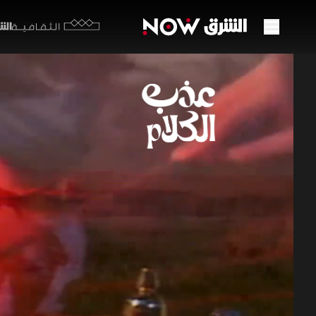
الشرق y
الثقافية
الشعر
تعري
52:31
ثق
عذب الك
استعاد الش
وأوضح أن ال
يقوم الشعر
والوجدان.
الثقافية